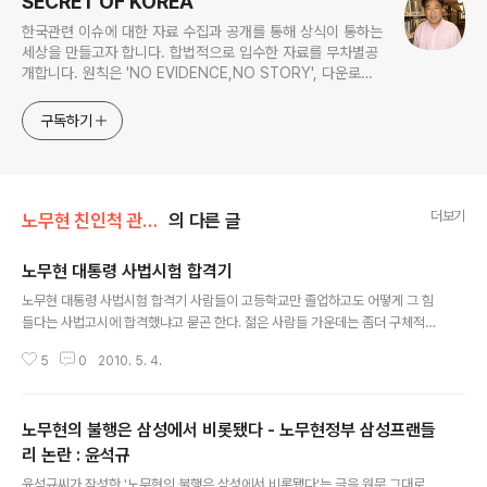
SECRET OF KOREA
한국관련 이슈에 대한 자료 수집과 공개를 통해 상식이 통하는
세상을 만들고자 합니다. 합법적으로 입수한 자료를 무차별공
개합니다. 원칙은 'NO EVIDENCE,NO STORY', 다운로드
www.docstoc.com/profile/cyan67 , 이메일
jesim56@gmail.com, 안보일때는 구글리더나 RSS로!!
구독하기
더보기
노무현 친인척 관련서류
의 다른 글
노무현 대통령 사법시험 합격기
글 내용
노무현 대통령 사법시험 합격기 사람들이 고등학교만 졸업하고도 어떻게 그 힘
들다는 사법고시에 합격했냐고 묻곤 한다. 젊은 사람들 가운데는 좀더 구체적으
로 '공부를 어떤 식으로 했냐'고 묻는 사람도 있다. 1975년 내가 제 17회 사법
5
0
2010. 5. 4.
시험에 합격했을 당시는 물론이고, 20년이 거의 다된 지금까지도 내게 묻는 분
들이 의외로 많다. 칭찬도 반인 것 같고 호기심도 반인 것 같다. 그런데 그때마다
제대로 대답을 해주지 못했다. 워낙 오래 전의 일이고 또한 조금은 쑥스럽기도
노무현의 불행은 삼성에서 비롯됐다 - 노무현정부 삼성프랜들
해서였다. 그러나 혼자 그때의 일을 생각하면 지금도 가슴이 뛰고 흐뭇해진다.
남들보다 많이 힘든 상황에서 공부를 했고 시험에 합격해서 그런지, 내 인생을
리 논란 : 윤석규
글 내용
되돌아볼 때 사법 고시에 합격했던 그 순간만큼 행복했고 성취감을 느꼈던 적은
윤석규씨가 작성한 '노무현의 불행은 삼성에서 비롯됐다'는 글을 원문 그대로