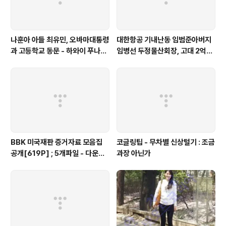
나훈아 아들 최유민, 오바마대통령
대한항공 기내난동 임범준아버지
과 고등학교 동문 - 하와이 푸나호
임병선 두정물산회장, 고대 2억기
우사립학교 동문
탁
BBK 미국재판 증거자료 모음집
코글링팁 - 무차별 신상털기 : 조금
공개[619P] ; 5개파일 - 다운로
과장 아닌가
드가능