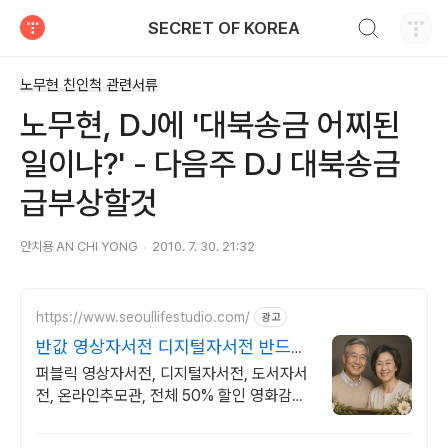
검색하기
SECRET OF KOREA
티스토리
노무현 친인척 관련서류
노무현, DJ에 '대북송금 어찌된
일이냐?' - 다음주 DJ 대북송금
급부상할것
안치용 AN CHI YONG
2010. 7. 30. 21:32
https://www.seoullifestudio.com/
광고
반값 영상자서전 디지털자서전 반드시
해야 할 필수 항목.
퍼블릭 영상자서전, 디지털자서전, 도서자서
전, 온라인추모관, 전체 50% 할인 영화감독
이 만들고, 영화사가 배급하는 영상자서전.
영원히 기록될 최고의 유산.