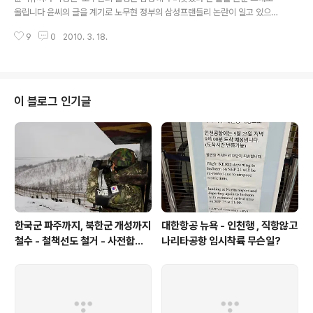
없는 것 같다..
올립니다 윤씨의 글을 계기로 노무현 정부의 삼성프랜들리 논란이 일고 있으므
로 과연 어떤 내용이 담겨 있는지 직접 알아보기 위해 이글을 올립니다 =====
9
0
2010. 3. 18.
================================================
==================== "노무현의 불행은 삼성에서 비롯됐다" 전 노
무현 대선후보 상황실장이 지켜본 노무현과 삼성과의 관계 윤석규 나는 내가 보
고 들은 것만 말하겠다. 권순욱 씨가 황광우 작가의 글에 대해 논리와 태도를 말
하니 나는 해석은 하지 않고 사실만 말하겠다. 사실을 말하는 과정에 불가피하
이 블로그 인기글
게 실명이 거론되는 것을 용서하시라. 그렇게 하지 않으면 또 다시 사실이 아니
라고 주장할까..
한국군 파주까지, 북한군 개성까지
대한항공 뉴욕 - 인천행 , 직항않고
철수 - 철책선도 철거 - 사전합의
나리타공항 임시착륙 무슨일?
설 주요내용