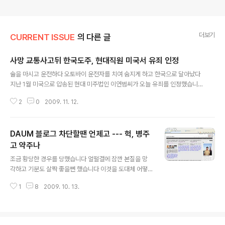
더보기
CURRENT ISSUE
의 다른 글
사망 교통사고뒤 한국도주, 현대직원 미국서 유죄 인정
글 내용
술을 마시고 운전하다 오토바이 운전자를 치여 숨지게 하고 한국으로 달아났다
지난 1월 미국으로 압송된 현대 미주법인 이연범씨가 오늘 유죄를 인정했습니
다 미국 캘리포니아주 오렌지카운티 검찰은 오늘 이연범씨가 지난 2005년 10
2
0
2009. 11. 12.
월 오렌지카운티 55번 도로에서 발생한 음주운전에 따른 과실치사 혐의를 인정
했다고 밝혔습니다 이에 따라 이씨는 다음달[12월] 7일 열릴 선고공판에서 징
역 9년형에 처해질 것으로 예상됩니다 이씨는 지난 2005년 10월 회사 회식뒤
DAUM 블로그 차단할땐 언제고 --- 헉, 병주
술을 마신상태에서 차량 헤드라이트를 켜지 않은채 55번 도로를 달리다 중앙분
리대를 들이받았고 뒤따라 오던 오토바이 운전자 라이언 달라스 쿡이 불이 꺼진
고 약주나
글 내용
이씨의 차량을 들이받은뒤 다른 차에 치여 현장에서 숨졌지만 쿡씨에 대해 아무
조금 황당한 경우를 당했습니다 얼떨결에 잠깐 본질을 망
런 조치도 취하지 않고 달아..
각하고 기분도 살짝 좋을뻔 했습니다 이것을 도대체 어떻
게 받아들여야 할지 --- 제가 조현준 효성사장 관련 4백5
1
8
2009. 10. 13.
0만달러 주택구입, 효성 유모 상무 개입등 2건의 글을 올
렸다가 자고 아침에 일어났다니 글이 아래처럼 차단돼 있
었습니다 이 이이 대충 10월 6일 오후 6시경 발생한 것 같
습니다 DAUM으로 부터 아래와 같은 엄중경고도 받았습