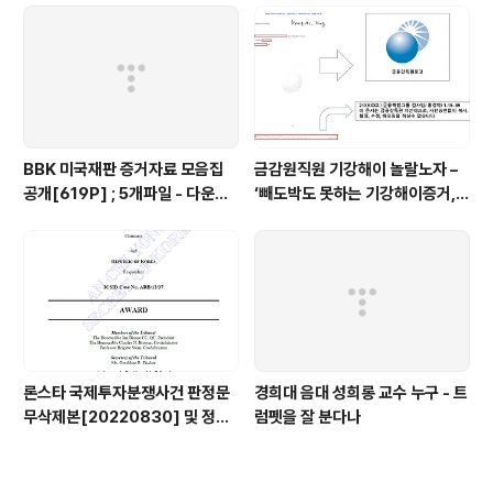
BBK 미국재판 증거자료 모음집
금감원직원 기강해이 놀랄노자 –
공개[619P] ; 5개파일 - 다운로
‘빼도박도 못하는 기강해이증거,
드가능
엉뚱하게도 미 연방법원서 들통 –
가상화폐사기 연방 법원 소송장 보
니 금감원 컴퓨터서 출력 – 개인 소
송장에 ‘금감..
론스타 국제투자분쟁사건 판정문
경희대 음대 성희롱 교수 누구 - 트
무삭제본[20220830] 및 정정
럼펫을 잘 분다나
결정문 무삭제본[20230508]
공개