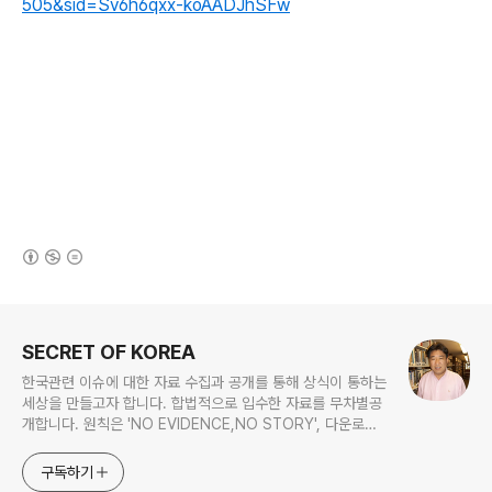
505&sid=Sv6h6qxx-koAADJhSFw
(새창열림)
로그 정보
SECRET OF KOREA
한국관련 이슈에 대한 자료 수집과 공개를 통해 상식이 통하는
세상을 만들고자 합니다. 합법적으로 입수한 자료를 무차별공
개합니다. 원칙은 'NO EVIDENCE,NO STORY', 다운로드
www.docstoc.com/profile/cyan67 , 이메일
jesim56@gmail.com, 안보일때는 구글리더나 RSS로!!
구독하기