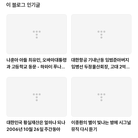
니다 주식회사 효성으로 부터 명예훼손게시판 삭제요청이
이 블로그 인기글
왔다는 공문이었습니다 그런데 바로 어제 참으로 이상한
일이 발생했습니다 한국시간 12월 12일 밤 12시 정도 됐
나 봅니다 잠깐 미국으로 몸을 피해오신 K박사가 전화를
했습니다 '어 거 봤어요 다음' - '아 예 짤렸습니다 다음에
서' '아니 그거 말고, 다음에서 오늘..
나훈아 아들 최유민, 오바마대통령
대한항공 기내난동 임범준아버지
과 고등학교 동문 - 하와이 푸나호
임병선 두정물산회장, 고대 2억기
우사립학교 동문
탁
대한민국 황실재산은 얼마나 되나
이종환의 별이 빛나는 밤에 시그널
2006년 10월 26일 주간동아
뮤직 다시 듣기