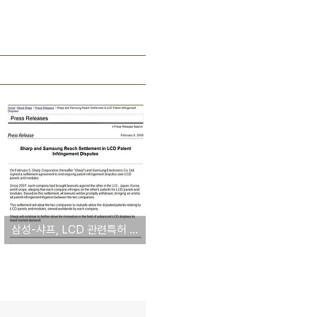
삼성-샤프, LCD 관련특허 상호사용 합의 [샤프전자 발표문 전문]