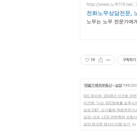
http://www.노무119.net
전화노무상담전문, 노
노무는 노무 전문가에게,
19
구독하기
'
재벌가 해외부동산
>
삼성
' 카테고리
IOC 윤리위, 2008년 이건희 관
이건희, '나는 IOC명예를 실추시
삼성 C&T, 싱가폴에 액화천연가
삼성-샤프, LCD 관련특허 상호사
삼성 테크윈 방산시스템 보기
(0)