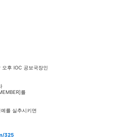
 오후 IOC 공보국장인
라
MEMBER]를
 명예를 실추시키면
om/325