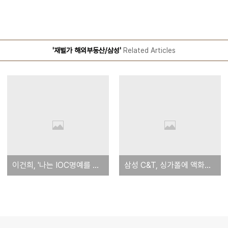
'재벌가 해외부동산/삼성'
Related Articles
이건희, '나는 IOC명예를 실추시키지 않았다' 편지 - 기가 막힌다
삼성 C&T, 싱가폴에 액화천연가스기지 건설