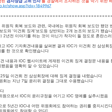
함된
검사장급 고위 인사
를 경찰에서 조사하는 것을 막기 위한 
o.kr/show.asp?idx=1849967
=========================================
C 위원직 회복 보도와 관련, 국내에는 위원직 회복 보도만 됐던 
 보도와 '이건희 징계'보도등 상반되는 2개 논조의 보도가 됐습
가 2년전 이야기를 하는 것이 아닌가 착각이 들 정도로 혼란스
고 IOC 기자회견내용을 살펴본 결과 IOC가 이건희 전 삼성회
제재를 한 것으로 확인됐습니다
회견 내용과 IOC 웹사이트에 게재된 이건희 징계 결정문 내용을
계됐음을 명확히 알 수 있었습니다
 25일 이건희 전 삼성회장에 대해 징계 결정을 내렸습니다
원회는 지난 7일 윤리위 결정을 그대로 수용했습니다
니다
 위원으로서 IOC의 윤리규정을 어기고 IOC 명예를 실추시켰음
5년간 IOC내 어떤 위원회에도 참여하는 권리를 중지시킨
에도 참여할 수 없다]