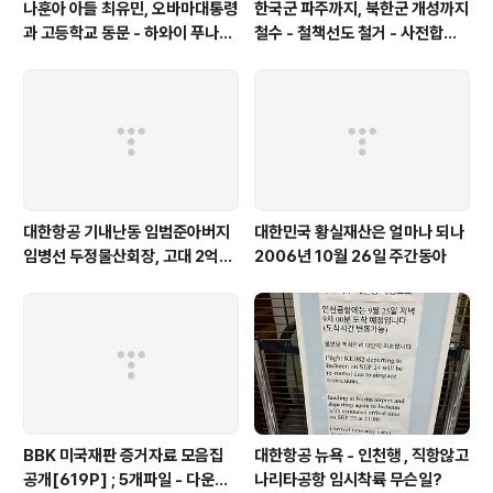
나훈아 아들 최유민, 오바마대통령
한국군 파주까지, 북한군 개성까지
과 고등학교 동문 - 하와이 푸나호
철수 - 철책선도 철거 - 사전합의
우사립학교 동문
설 주요내용
대한항공 기내난동 임범준아버지
대한민국 황실재산은 얼마나 되나
임병선 두정물산회장, 고대 2억기
2006년 10월 26일 주간동아
탁
BBK 미국재판 증거자료 모음집
대한항공 뉴욕 - 인천행 , 직항않고
공개[619P] ; 5개파일 - 다운로
나리타공항 임시착륙 무슨일?