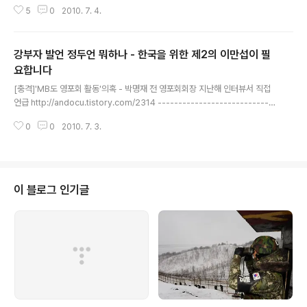
큰 정치인으로 이명박 대통령을, 가장 신뢰하는 정치인으로 박근혜 한나라당 전
5
0
2010. 7. 4.
대표와 김문수 경기지사를 동시에 꼽았다. 이 대통령의 신뢰도는 오세훈 서울시
장에 이어 4위에 그쳤다. 박 전 대표의 정치적 영향력은 김 지사·오 시장에 이어
4위였다. 원본출처 중앙일보 http://news.joins.com/article/589/42885
강부자 발언 정두언 뭐하나 - 한국을 위한 제2의 이만섭이 필
89.html?ctg=1000&cloc=home|list|list1 중앙SUNDAY가 동아시아연
구원(EAI)·한국리서치와 공동으로 ‘2010 파워 정치인 영향력·신뢰도 평가’를
요합니다
글 내용
했다. 2007년과 2009..
[충격]'MB도 영포회 활동'의혹 - 박명재 전 영포회회장 지난해 인터뷰서 직접
언급 http://andocu.tistory.com/2314 -----------------------------
------------------------------------- 이만섭 전 국회의장이 목숨걸고
0
0
2010. 7. 3.
이후락 김형욱을 찍어낸 것처럼 mb가 아닌 대한민국을 위해 제2의 이만섭이
필요한 시점입니다 "이대로 가면 大選도 끝장… 서민 이미지의 후보 내세워야"
"이 정권, 정치학 교과서와 반대로 가고 있다" 2008년 6월 7일 청와대가 발칵
뒤집혔다. 집권 100일 동안 권부(權府)에서 무슨 일이 일어났는지를 정두언
(鄭斗彦) 한나라당 의원이 폭로했다. 당시 기사의 제목은 "청와대는 일부가 장
이 블로그 인기글
악…그들이 '강부자 내각'을 만..