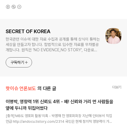
(새창열림)
로그 정보
SECRET OF KOREA
한국관련 이슈에 대한 자료 수집과 공개를 통해 상식이 통하는
세상을 만들고자 합니다. 합법적으로 입수한 자료를 무차별공
개합니다. 원칙은 'NO EVIDENCE,NO STORY', 다운로드
www.docstoc.com/profile/cyan67 , 이메일
jesim56@gmail.com, 안보일때는 구글리더나 RSS로!!
구독하기
더보기
핫이슈 언론보도
의 다른 글
이명박, 영향력 1위 신뢰도 4위 - 왜! 신뢰와 거리 먼 사람들을
옆에 두니까 뒤집어썼다
글 내용
[충격]'MB도 영포회 활동'의혹 - 박명재 전 영포회회장 지난해 인터뷰서 직접
언급 http://andocu.tistory.com/2314 국민은 현재 정치적 영향력이 가장