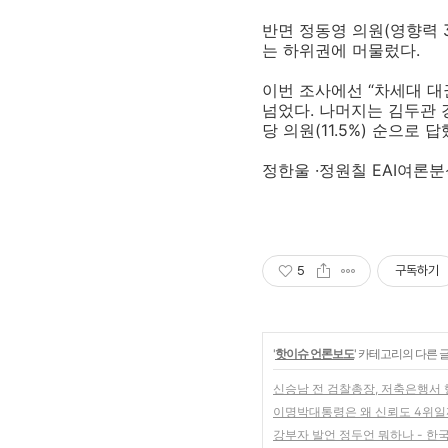
반면 정동영 의원(영향력 3.7
는 하위권에 머물렀다.
이번 조사에선 “차세대 대권
넘었다. 나머지는 김두관 경남
당 의원(11.5%) 순으로 답
정한울 ·정원칠 EAI여론
5
구독하기
'
핫이슈 언론보도
' 카테고리의 다른 
신승남 전 검찰총장, 저축은행서 
이명박대통령은 왜 신뢰도 4위일
강부자 발언 정두언 뭐하나 - 한