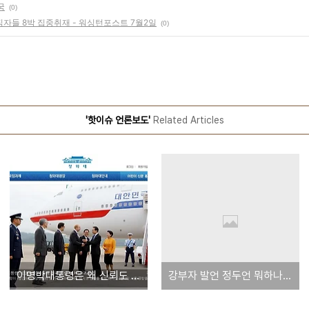
국
(0)
자들 8박 집중취재 - 워싱턴포스트 7월2일
(0)
'핫이슈 언론보도'
Related Articles
이명박대통령은 왜 신뢰도 4위일까 -홍보실 불신이미지 전이도 큰 원인
강부자 발언 정두언 뭐하나 - 한국을 위한 제2의 이만섭이 필요합니다