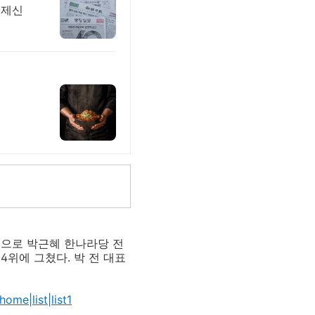
경제신
인으로 박근혜 한나라당 전
위에 그쳤다. 박 전 대표
me|list|list1