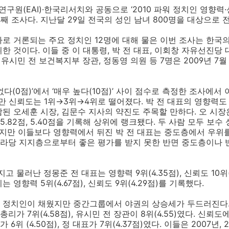
구원(EAI)·한국리서치와 공동으로 ‘2010 파워 정치인 영향력·신
번째 조사다. 지난달 29일 전국의 성인 남녀 800명을 대상으로 
로 거론되는 주요 정치인 12명에 대해 물은 이번 조사는 한국
 것이다. 이들 중 이 대통령, 박 전 대표, 이회창 자유선진당 
 유시민 전 보건복지부 장관, 정동영 의원 등 7명은 2009년 
다(0점)’에서 ‘매우 높다(10점)’ 사이 점수로 측정한 조사에서
만 신뢰도는 1위→3위→4위로 떨어졌다. 박 전 대표의 영향력도
된 오세훈 시장, 김문수 지사의 약진도 주목할 만하다. 오 시장은 
각 5.82점, 5.40점을 기록해 상위에 랭크됐다. 두 사람 모두 
하지만 이들보다 영향력에서 뒤진 박 전 대표는 중도층에서 우위
라당 지지층으로부터 좋은 평가를 받지 못한 반면 중도층이나 
고 물러난 정몽준 전 대표는 영향력 9위(4.35점), 신뢰도 10위(
영향력 5위(4.67점), 신뢰도 9위(4.29점)를 기록했다.
 정치인이 채웠지만 중간그룹에서 야권의 상승세가 두드러진다.
전 총리가 7위(4.58점), 유시민 전 장관이 8위(4.55)였다. 신뢰도
6위 (4.50점), 정 대표가 7위(4.37점)였다. 이들은 2007년,