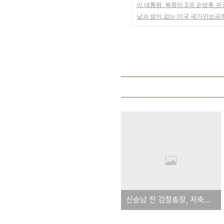
이 대통령, 북중미 3국 순방후 귀
낮과 밤이 없는 미국 국가안보공직
신승남 전 검찰총장, 저축은행서 행패 - 양아치?