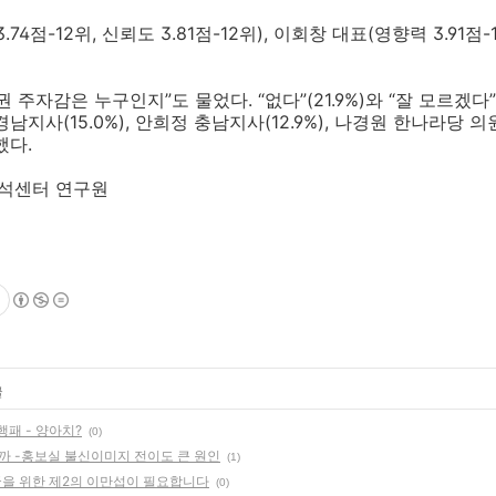
4점-12위, 신뢰도 3.81점-12위), 이회창 대표(영향력 3.91점-11
 주자감은 누구인지”도 물었다. “없다”(21.9%)와 “잘 모르겠다”
지사(15.0%), 안희정 충남지사(12.9%), 나경원 한나라당 의원
했다.
분석센터 연구원
글
행패 - 양아치?
(0)
까 -홍보실 불신이미지 전이도 큰 원인
(1)
국을 위한 제2의 이만섭이 필요합니다
(0)