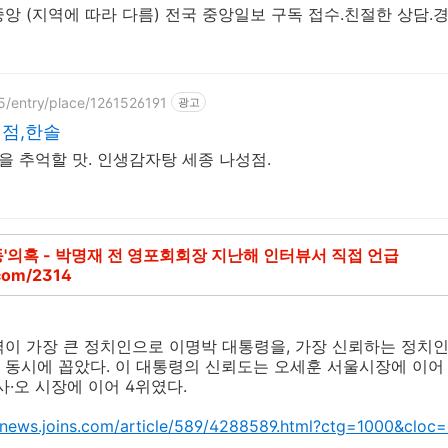
앙 (지역에 따라 다름) 전국 중앙일보 구독 접수.친절한 상담.
5/entry/place/1261526191
광고
점,한솔
을 추억할 맛. 인생감자탕 세종 나성점.
동'의혹 - 박명재 전 영포회회장 지난해 인터뷰서 직접 언급
.com/2314
이 가장 큰 정치인으로 이명박 대통령을, 가장 신뢰하는 정치
동시에 꼽았다. 이 대통령의 신뢰도는 오세훈 서울시장에 이어 4
사·오 시장에 이어 4위였다.
/news.joins.com/article/589/4288589.html?ctg=1000&cloc=ho