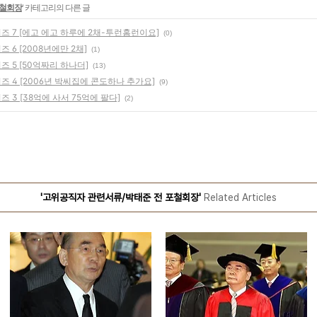
포철회장
' 카테고리의 다른 글
 7 [에고 에고 하루에 2채-투런홈런이요]
(0)
6 [2008년에만 2채]
(1)
 5 [50억짜리 하나더]
(13)
 4 [2006년 박씨집에 콘도하나 추가요]
(9)
3 [38억에 사서 75억에 팔다]
(2)
'고위공직자 관련서류/박태준 전 포철회장'
Related Articles