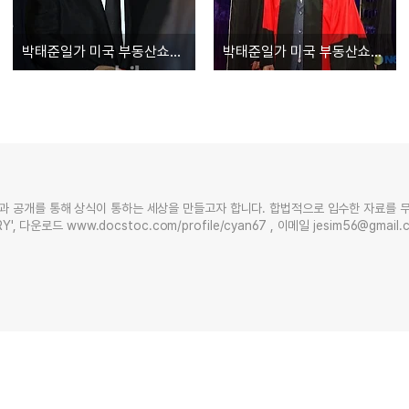
박태준일가 미국 부동산쇼핑 시리즈 6 [2008년에만 2채]
박태준일가 미국 부동산쇼핑 시리즈 5 [50억짜리 하나더]
과 공개를 통해 상식이 통하는 세상을 만들고자 합니다. 합법적으로 입수한 자료를 
Y', 다운로드 www.docstoc.com/profile/cyan67 , 이메일 jesim56@gmai