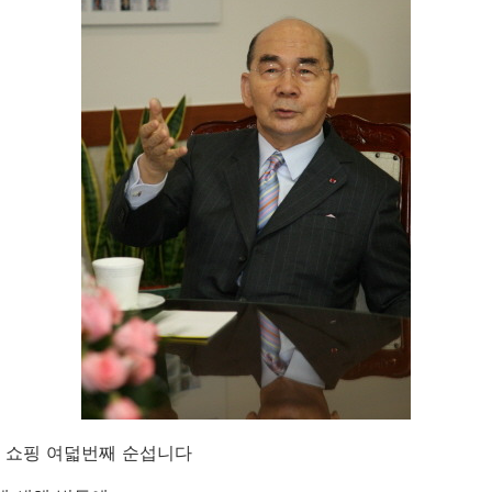
 쇼핑 여덟번째 순섭니다