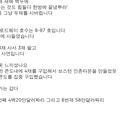
해 새해 벽두에
사는 것도 힘들다 한방에 끝냈뿌라'
에 그냥 두채를 사버립니다
브로드웨이 호수는 8-87 호입니다
달러에 사들였습니다
8채 사서 3채 팔고
런 사연입니다
 못 느끼셨나요
 한 콘도내에 4채를 구입해서 보스턴 인촌타운을 만들었듯
 콘도를 집중 구입했습니다
카는 갑다
번째 4백20만달러짜리 그리고 8번재 58만달러짜리