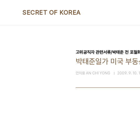
본문 바로가기
SECRET OF KOREA
고위공직자 관련서류/박태준 전 포철
박태준일가 미국 부동산
안치용 AN CHI YONG
2009. 9. 10. 