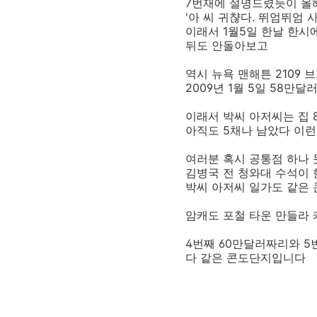
7번재에 설명드렸듯이 올
'아 씨 귀챦다. 뛰엄뛰엄 
이래서 1월5일 한날 한시
뒤도 안돌아보고
역시 뉴욕 맨해튼 2109 
2009년 1월 5일 58만
이래서 박씨 아저씨는 집 
아직도 5채나 남았다 이
여러분 혹시 공통점 하나
김병국 전 청와대 수석이
박씨 아저씨 일가도 같은
암캐도 포철 타운 만들라 
4번째 60만달러짜리와 5
다 같은 콘도단지입니다