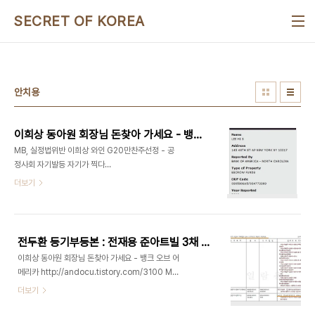
본문 바로가기
SECRET OF KOREA
안치용
이희상 동아원 회장님 돈찾아 가세요 - 뱅크 오브 어메리카
MB, 실정법위반 이희상 와인 G20만찬주선정 - 공
정사회 자기발등 자기가 찍다
http://andocu.tistory.com/3088이희상 외화
더보기
도피 한건 더, 처남 정소영 장관재직때 법어기고 미국
주택구입 http://andocu.tistory.com/3086 해
외비자금 환수가능-부패재산의 몰수및 회복에 관한
특례법 [전문]
전두환 등기부등본 : 전재용 준아트빌 3채 등기부등본
http://andocu.tistory.com/3083 이희상 동아
이희상 동아원 회장님 돈찾아 가세요 - 뱅크 오브 어
원회장, 외화밀반출 부동산매입일지 : 추징금내고 1
메리카 http://andocu.tistory.com/3100 MB,
년만에 또 법 어기기도
실정법위반 이희상 와인 G20만찬주선정 - 공정사
더보기
http://andocu.tistory.com/3090'전재만부부
회 자기발등 자기가 찍다
식사권'이 최소 5천달러 - 세인트헬레나병원 이사
http://andocu.tistory.com/3088 이희상 외화