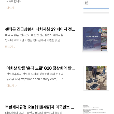
- 축하합니다
http://andocu.tistory.com/3059 sbs 그것이
더보기
알고싶다 전두환추징금 편은 총칼로 일어선 신군부
의 부도덕성을 날카롭게 지적하는 좋은 프로그램이
었습니다 특히 전두환은 물론 친인척들, 법위에 군림
하는 그들의 후안무치한 행태를 잘 보여줬습니다 이
펜타곤 긴급상황시 대처지침 29 페이지 전문
프로그램에 전두환 사저옆 경호CP등이 언급되고 취
미국 국방부, 펜타곤이 마련한 긴급상황시 대처지침
재진이 경찰에 쫓겨나는 어이없는 장면도 보여집니
입니다 2007년 마련된 펜타곤에서 마련한 것입니
다 약 4-5년전 MBC피디수첩이 국가에서 전두환사
다 PENTAGON EMERGENCY RESPONSE
더보기
저 경호를 위해 연희동에 주택 3채를 사들였다는 것
GUIDE
을 처음 보도했었습니다 지난 7월말 전두환 경호주
택 3채를 뒤져봤더니 주소, 소유주등은 아래와 같았
습니다 7월말 현재 대법원 인터넷 등기소 등기조회
상에 나오는 자료입니다 1. 서대문구 ..
이희상 만든 '온다 도로' G20 정상회의 만찬주 선정 - 축하합니다
전두환추징금 전두환 사저옆 경호주택 3채 주소및
등기부 요약 http://andocu.tistory.com/3064
G20 정상회의 만찬주로 '온다 도로'(Onda
더보기
d'Oro)가, 정상들을 수행하는 재무장관들의 만찬주
로 '바소'(Vaso)가 선정됐습니다 이 와인들은 동아
원의 계열사 다나 에스테이트가 만든 와인으로, 지난
해 와인평론가 로버트 파커는 다나 에스테이트가 생
북한제재규정 오늘[11월4일]자 미국관보 게재
산한 와인에 대해 백점 만점에 백점을 주기도 했습니
대북제재의 역사 - 유엔및 미국의 북한제재 총정리