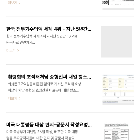
조달사업자, 언론인들에 대한 출입증 발급 현황입니
더보기
다 국방부가 출입증을 발급한 국방부 관련 조달사업
자는 2008년과 2009년 3만6천여명이며 2010
년에는 2만9천3백여명으로 약 20%정도 줄었습니
다 국방부가 외국언론에게 발급한 출입증은 2008
한국 전투기수입액 세계 4위 - 지난 5년간 : SIPRI 원문자료
년과 2009년 18매, 2010년에는 16매 였습니다
한국 전투기수입액 세계 4위 - 지난 5년간 : SIPRI
국방부가 미국언론에게 발급한 출입증은 2008년 4
원문자료 관련기사
백30매, 2009년 4백2매, 2010년 3백18매로 집
http://news.chosun.com/site/data/html_dir/2010/11/10/2010111000994.html?
더보기
계됐습니다 펜타곤 출입허가증 발급현황 2010
Dep1=news&Dep2=headline1&Dep3=h2_07
SIPRI 전투기수입통계 -
횡령혐의 조석래처남 송형진씨 내일 항소심선고 - 아직도 효성건설 대표이사?
회삿돈 77억원을 빼돌린 혐의로 기소된 조석래 효성
회장의 처남 송형진 효성건설 대표등에 대한 항소심
선고공판이 내일로 예정된 가운데 이들이 아직도 퇴
더보기
직하지 않고 효성건설 임직원으로 재직중인 것으로
알려졌습니다 미국시간 11월 9일 공정거래위원회의
대규모기업집단공개시스템 조회결과 송형진씨와 안
모이사는 아직도 효성건설의 대표이사와 이사로 등
미국 대통령등 대상 편지-공문서 작성요령 - 미국방부작성 201010
재돼 있는 것으로 나타났습니다. 만약 공정거래위원
미국 국방부가 지난달 26일 작성, 배포한 미국 대통
회 자료가 사실이라면 효성은 경영진이 1심에서 회사
령등 주요공직자들에 대한 편지 및 공문서 작성요령