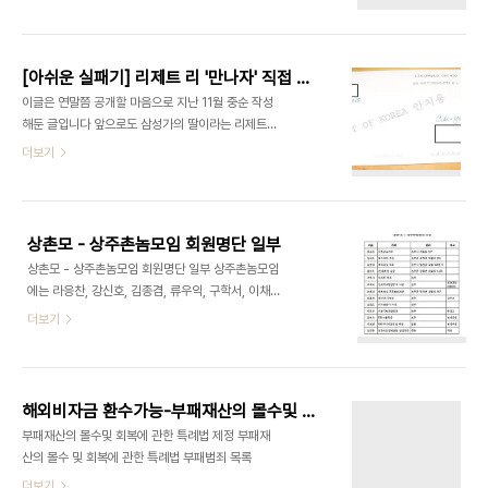
뤄져 적법한 법집행이라고 볼 수 없다며 즉시 석방하
라는 MOTION 을 제기했었습니다 이에 대해 티모
시 프리차드 연방검사는 지난 12일 금요일 합리적 의
심이 있을 경우 언..
[아쉬운 실패기] 리제트 리 '만나자' 직접 연락 불구, 구치소 인터뷰 끝내 무산
이글은 연말쯤 공개할 마음으로 지난 11월 중순 작성
해둔 글입니다 앞으로도 삼성가의 딸이라는 리제트
리의 주장이 과연 진실인지 거짓인지 계속 밝힐 것을
더보기
다짐하며 아쉬운 인터뷰 실패기를 올립니다 녹십자
'이럴수가' : 이사회 회의록 위조 - 불참한 최창걸 고
려아연회장 인감이 날인
http://andocu.tistory.com/3264 녹십자,
상촌모 - 상주촌놈모임 회원명단 일부
IMF때 '시설재산다' 외화조달뒤 로열패밀리 지원 -
상촌모 - 상주촌놈모임 회원명단 일부 상주촌놈모임
재경원 신고서류등 발견 [다운로드]
에는 라응찬, 강신호, 김종겸, 류우익, 구학서, 이채
http://andocu.tistory.com/3271 루비니교수
욱, 오해석, 김종태, 김건호, 이성규, 강덕수, 이희범,
더보기
집샀다 : 3개월전 9월 1일 가계약뒤 12월 3일 매입
김진홍씨등이 회원인 것으로 드러났습니다
[계약서및 융자서류 첨부]
http://andocu.tistory.com/3276 녹십자 위조
회의록 또 발견 : 이사회 없었는데 웬 회의록 - 최창
걸 고려..
해외비자금 환수가능-부패재산의 몰수및 회복에 관한 특례법 [법안전문]
부패재산의 몰수및 회복에 관한 특례법 제정 부패재
산의 몰수 및 회복에 관한 특례법 부패범죄 목록
더보기