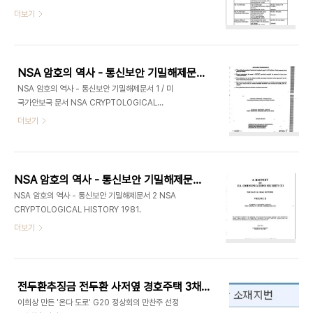
돈을 횡령한 혐의로 유죄선고를 받았지만 이들을 그
입니다 대통령과 부통령 그리고 상하원 의장, 상하원
더보기
대로 품고 있는 것으로 주주들의 이익에 크게 반하는
의원, 주요장관들의 고유주소는 물론 이들에 대한 공
행위를 저지른 셈이 됩니다 검찰이 송형진 효성건설
문서상 호칭과 공문서상 맺음말등이 상세히 나와있
대표와 안모이사를 77억원의 회사자금을 횡령한 혐
습니다 대통령에게만 사용할 수 있고 사용해야 하는
의로 불구속 기소한 것은 지난 2009년 10월이며
맺음말이 RESPECTFULLY YOURS 라고 합니다
지난 6월 4일 서울중앙지법은..
NSA 암호의 역사 - 통신보안 기밀해제문서 1
그외 공직자에게는 SINCERELY를 맺음말로 한다고
NSA 암호의 역사 - 통신보안 기밀해제문서 1 / 미
합니다 또 육해공군과 해병대등의 장군들에 대한 호
국가안보국 문서 NSA CRYPTOLOGICAL
칭, 맺음말, 그리고 미국과 캐나다의 각주별 약자, 계
HISTORY 1973
더보기
급순위등을 알 수 있습니다 미국 정부를 대상으로 한
공문서작성등에 큰 도움이 될 것 같습니다 편지 공문
서등 작성양식및 예제
NSA 암호의 역사 - 통신보안 기밀해제문서 2
NSA 암호의 역사 - 통신보안 기밀해제문서 2 NSA
CRYPTOLOGICAL HISTORY 1981.
더보기
전두환추징금 전두환 사저옆 경호주택 3채 주소및 등기부 요약
이희상 만든 '온다 도로' G20 정상회의 만찬주 선정