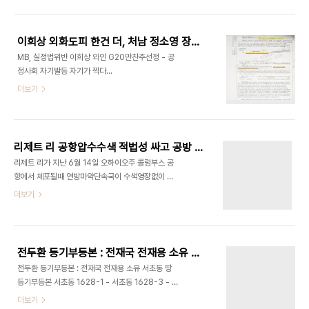
& U. S. Courthouse, 120 North Henry,
이 관련된 부동산매매내역입니다 이희상은 그의 손
Madison, WI 53703 이며 이 법원 4층에 있는
위 처남 정소영이 농수산부장관 재직시인 35년전
구치감[DETENTION AREA] 을 보수
19..
이희상 외화도피 한건 더, 처남 정소영 장관재직때 법어기고 미국주택구입
[RENOVATION] 한다고 합니다 미국정부는 입찰
MB, 실정법위반 이희상 와인 G20만찬주선정 - 공
공고와 함께 구치감 설계도면을 공개하고 사업자 선
정사회 자기발등 자기가 찍다
정에 돌입했습니다 4층 기존 구치감을 헐어내고 현
http://andocu.tistory.com/3088 해외비자금
더보기
대식 시설로 보수, 확장하는 공사라고 합니다 구치감
환수가능-부패재산의 몰수및 회복에 관한 특례법
설계도면은 50페이지에 달합니다 블로그에 올리려
[법안전문] http://andocu.tistory.com/3083
했으나 파일크기가 29메가바이트에 달해 올릴 수 없
수차례 외화를 밀반출, 해외에 부동산을 구입했던 이
었습니다 원하시는 분은 댓글..
희상 동아원회장이 35년전인 지난 1975년에도 부
리제트 리 공항압수수색 적법성 싸고 공방 - '합리적 의심에 따른 수색' 일리있다
인과 함께 미국 뉴저지에 주택을 구입했던 것으로 확
리제트 리가 지난 6월 14일 오하이오주 콜럼부스 공
인됐습니다 특히 이들이 뉴저지에 주택을 구입할 당
항에서 체포될때 연방마약단속국이 수색영장없이 짐
시에는 이희상의 손위 처남인 정소영이 농수산부장
을 수색했다며 리제트 리 변호사가 불법성을 지적하
더보기
관으로 재직하던 때로 밝혀져 충격을 주고 있으며 정
자 연방검찰이 합리적 의심이 있을 경우 언제든지 수
소영 당시 농수산부장관의 비호아래 외화가 밀반출
색할 수 있다고 밝히는등 공항수색을 둘러싼 적법성
됐을 가능성도 제기되고 있습니다 이희상 동아원 회
논란이 일고 있습니다 그러나 리제트 리의 짐 수색을
장은 전두환의 3남 전재만과 함께 G20정상회의 만
통해 연방마약단속국이 2백킬로그램상당의 마리화
찬주 온다도..
전두환 등기부등본 : 전재국 전재용 소유 서초동 땅 등기부등본
나를 찾아냄으로써 연방검찰이 주장하는 합리적 의
전두환 등기부등본 : 전재국 전재용 소유 서초동 땅
심이 있을 경우 수색할 수 있다는 주장이 설득력을 얻
등기부등본 서초동 1628-1 - 서초동 1628-3 - 서
고 있습니다 지난주 리제트 리의 변호를 맡고 있는 제
초동 1628-10 -
더보기
임스 오웬은 리제트 리 공항압수수색이 영장없이 이