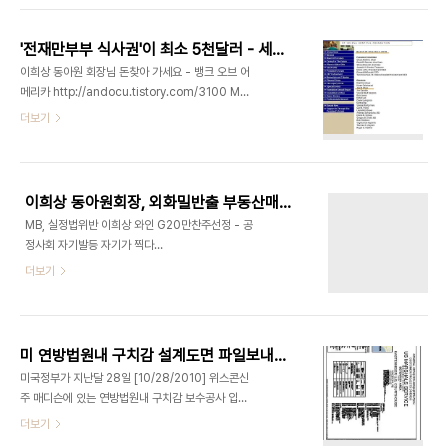
됐다 http://andocu.tistory.com/3092 이희상
도피 한건 더, 처남 정소영 장관재직때 법어기고 미국
동아원 회장은 처남인 정소영씨가 농수산부 장관으
주택구입 http://andocu.tistory.com/3086 해
로 재직할때인 ..
'전재만부부 식사권'이 최소 5천달러 - 세인트헬레나병원 이사 됐다
외비자금 환수가능-부패재산의 몰수및 회복에 관한
이희상 동아원 회장님 돈찾아 가세요 - 뱅크 오브 어
특례법 [전문]
메리카 http://andocu.tistory.com/3100 MB,
http://andocu.tistory.com/3083 이희상 동아
실정법위반 이희상 와인 G20만찬주선정 - 공정사
더보기
원회장, 외화밀반출 부동산매입일지 : 추징금내고 1
회 자기발등 자기가 찍다
년만에 또 법 어기기도
http://andocu.tistory.com/3088이희상 외화
http://andocu.tistory.com/3090'전재만부부
도피 한건 더, 처남 정소영 장관재직때 법어기고 미국
식사권'이 최소 5천달러 - 세인트헬레나병원 이사
주택구입 http://andocu.tistory.com/3086 해
됐다 http..
이희상 동아원회장, 외화밀반출 부동산매입일지 : 추징금내고 1년만에 또 법 어기기도
외비자금 환수가능-부패재산의 몰수및 회복에 관한
MB, 실정법위반 이희상 와인 G20만찬주선정 - 공
특례법 [전문]
정사회 자기발등 자기가 찍다
http://andocu.tistory.com/3083 이희상 동아
http://andocu.tistory.com/3088이희상 외화
더보기
원회장, 외화밀반출 부동산매입일지 : 추징금내고 1
도피 한건 더, 처남 정소영 장관재직때 법어기고 미국
년만에 또 법 어기기도
주택구입 http://andocu.tistory.com/3086 해
http://andocu.tistory.com/3090'전재만부부
외비자금 환수가능-부패재산의 몰수및 회복에 관한
식사권'이 최소 5천달러 - 세인트헬레나병원 이사
특례법 [전문]
됐다 http:..
미 연방법원내 구치감 설계도면 파일보내드립니다
http://andocu.tistory.com/3083 '전재만부부
미국정부가 지난달 28일 [10/28/2010] 위스콘신
식사권'이 최소 5천달러 - 세인트헬레나병원 이사
주 매디슨에 있는 연방법원내 구치감 보수공사 입찰
됐다 http://andocu.tistory.com/3092 이희상
공고를 내면서 공개한 구치감 설계도면입니다 이 연
더보기
동아원 회장과 부인 정영화 그리고 동아원 주요주주
방법원의 주소는 Kastenmier Federal Building
정의자-정영옥, 이희상의 딸과 사위 이윤혜 전재만등