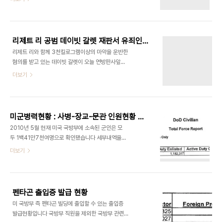
리제트 리 공범 데이빗 갈렛 재판서 유죄인정
리제트 리와 함께 3천킬로그램이상의 마약을 운반한
혐의를 받고 있는 데이빗 갈렛이 오늘 연방판사앞에
서 유죄를 인정했습니다 데이빗 갈렛은 연방검사와
더보기
유죄인정교섭을 벌여 유죄를 인정한다는 서면 문서
에 서명한데 이어 오늘[11월10일]은 오하이오 연방
법원에 출석, 유죄를 인정했습니다 데이빗 갈렛은 리
제트 리에게 매회 5만달러에서 6만달러를 주고 전세
미군병력현황 : 사병-장교-문관 인원현황 2010년 5월현재
기를 이용, 마약을 운반하게 한 혐의를 받고 있습니다
2010년 5월 현재 미국 국방부에 소속된 군인은 모
데이빗 갈렛은 현행법상 최소 10년에서 최고 종신형
두 1백41만7천여명으로 확인됐습니다 세부내역을
을 받을 수 있지만 검찰과 유죄인정교섭에 합의했으
보면 사병은 모두 1백11만8천여명이며 준사관을 포
더보기
므로 형량이 크게 줄어 10년정도의 실형을 언도받을
함한 장교는 23만4천7백여명으로 집계됐습니다 또
것으로 예상됩니다 한편 오늘 법정에는 오하이오 콜
국방부에 소속된 문관은 75만여명으로 나타났습니
럼부스지역 기자들뿐 아니라 미국 유력지에서도 콜
다 미군전력현황 2010년 5월
럼부스에 기자를 보내 취재에 나섬으로서 리제트 리
가 이병철 전 삼성회..
펜타곤 출입증 발급 현황
미 국방부 즉 펜타곤 빌딩에 출입할 수 있는 출입증
발급현황입니다 국방부 직원을 제외한 국방부 관련