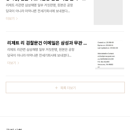
AS&E 사가 개발, 미국은 물론 현재 전세계 47개국
리제트 리관련 삼성해명 일부 거짓판명, 원본은 공항
에 납품된 장비입니다 중앙일보 자매지인 이코노미
당국이 아니라 마약나른 전세기회사에 보내졌다
스트는 지난 2005년 11월 14일자에서 씨엔에스디
http://andocu.tistory.com/3035 리제트 리
더보기
펜스라는 한국의 대테러전문기업이 경찰청에 2005
검찰문건 이메일은 삼성과 무관 - 리제트 리는 스틸
년 이동형 X레이 검색밴 ZBV를 납품했다고 보도했
전무 지인집 데려가는 파워과시
습니다 지금은 에너랜드로 이름을 바꾼 이 회사 웹사
http://andocu.tistory.com/3046?
이트를 통해서도 이 ZBV를 팔고 있..
srchid=BR1http%3A%2F%2Fandocu.tistory.com%2F3046
리제트 리 검찰문건 이메일은 삼성과 무관 - 리제트 리는 스틸전무 지인집 데려가는 파워과시
강기정의원이 지난 1일 국회 대정부질의를 통해 남상
리제트 리관련 삼성해명 일부 거짓판명, 원본은 공항
태 연임로비는 김윤옥여사가 몸통이라며 천달러짜리
당국이 아니라 마약나른 전세기회사에 보내졌다
수표[아멕스]다발이 김여사에게 전달됐다고 주장했
http://andocu.tistory.com/3035 리제트 리와
더보기
습니다 여행자수표라면 여행자수표를 끊은 사람은
관련, 연방검찰이 압수 공개한 문건에 사용된 이메일
물론 사용했을경우 은행으로 다시 돌아와서 결제를
도메인 samsung-us.com 을 리제트 리가 사용해
요구하기 때문에 사용처까지 정확히 나오게 됩니다
왔으며 이 도메인소유주는 삼성과 무관한 미국 워싱
그러나 여행자수표라면 양도가 되지 않아서..
턴주 밴쿠버시의 한 회사인 것으로 확인돼 위조설에
목록 더보기
무게가 실리고 있습니다 그러나 리제트 리는 데이빗
스틸 삼성전자 북미법인 전무[영문직함은
EXECUTIVE VICE PRESIDENT 이나 삼성전자
금감원보고 문서상 직책은 전무]를 헐리웃 유명프로
듀서 집에 데려가기도 했다고 콜럼부스 디스패치가
보도했고 삼성이 제시한 원본 문건은 삼성이 밝힌 밴
나이스공항이 아니라 리제트 리가 마약운반을 위해 ..