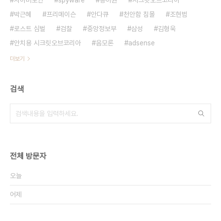
사이버보안
spyware
동아원
시크릿오브코리아
박근혜
프리메이슨
안다큐
천안함 침몰
조현범
로스트 심벌
검찰
중앙정보부
삼성
김형욱
안치용 시크릿오브코리아
음모론
adsense
더보기
검색
전체 방문자
오늘
어제