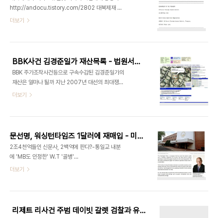
다 이희상회장이 이끄는 동아원은 캘리포니아주 나
http://andocu.tistory.com/2802 대북제재 윤
파밸리에 다나 에스테이트라는 와이너리를 소유하고
호진-이제선-이홍섭등 원문; 오바마행정명령
더보기
있으며 사위인 전두환 전 대통령의 삼남 전재만씨가
http://andocu.tistory.com/2750 오바마 대북
현지에 상주하며 와이너리를 직접 챙기고 있습니다
제재명령 13551호 9월 1일자 관보게재
동아원은 다나 에스테이트등에 투입된 모든 자금이
http://andocu.tistory.com/2760 UN 지정 대
동아원 회사자금으로 국내관련기관에 신고를 거친뒤
북제재 기업및 개인명단 - 황석화, 한여로, 윤호진,
적법..
BBK사건 김경준일가 재산목록 - 법원서류로 본 주택-예금-차량등 목록
이제선, 이홍섭등
BBK 주가조작사건등으로 구속수감된 김경준일가의
http://andocu.tistory.com/2756 천안함사건
재산은 얼마나 될까 지난 2007년 대선의 최대쟁점
등과 관련해 버락 오바마대통령이 지난 8월30일 대
으로 떠올랐던 BBK사건은 김경준이 미국에 수감중
더보기
북제재행정명령에 서명한데 이어 미국 재무부가 북
이던 김경준이 한국으로 송환돼 주가조작, 공금횡령
한제재규정을 오늘자 미국관보에 게재했습니다
등에 대해 유죄판결을 받는 것으로 일단락이 됐었습
NORTH KOREA SANCTIONS
니다 미국검찰은 주가조작, 공금횡령, 공문서위조등
REGULATIONS 라는 제목의 이 규정은 A4용지분
의 혐의로 김경준을 기소하면서 그와 가족들의 재산
량 21매..
문선명, 워싱턴타임즈 1달러에 재매입 - 미국 모전직대통령 매입설 나돌기도
을 동결하고 압수를 추진했지만 김경준측의 반격으
2조4천억들인 신문사, 2백억에 판다?-통일교 내분
로 압류가 해제되기도 하는등 수차례의 공방을 벌였
에 'MB도 인정한' W.T '골병'
으며 항소법원에서 지방법원 압류판결에 일부 문제
http://andocu.tistory.com/2218 경영난에 시
더보기
가 있음을 지적, 압류가 풀리면서 다시 공방이 진행되
달리던 워싱턴 타임스가 문선명 통일교주가 설립한
고 있습니다 과연 김경준일가의 재산은 얼마나 될까,
TWT 홀딩스에 1달러에 재매각 됐습니다 워싱턴타
미국검찰이 압류하려 했던 재산은 김경준과 그의 아
임스는 1982년 설립이래 문선명 통일교주가 약 20
내 이보라, 그의 누나 에리카 미혜 김 그리고 그의 부
억달러를 투입, 미국내 대표적인 보수신문의 하나로
모의 재산입니다 미국법원에..
리제트 리사건 주범 데이빗 갈렛 검찰과 유죄인정 합의
자리매김했으나 지난해부터 경영난으로 어려움을 겪