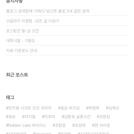
공지사항
블로그 검색창에 '키워드'넣으면 블로그내 글만 검색
구글리더 이용법 -모든 글 다보기
포스팅은 월-금 오전
대학시절 - 기형도
자료 다운로드 안내
최근 포스트
태그
안치용 시크릿 오브 코리아
효성 비자금
박정희
김재규
효성
차지철
이후락
김형욱 실종사건
조현상
hidden cam.바이러스
조현준
조양래
댄 브라운