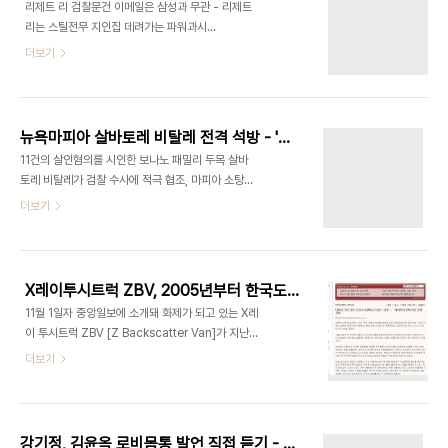
리제트 리 검찰문건 이메일은 삼성과 무관 - 리제트
어 왔습니다 올해 초 한때 이 신문은 미국 대통령을
리는 스틸전무 지인집 데려가는 파워과시
역임한 공화당계 정치거물인 모인사가 매입하려 한
http://andocu.tistory.com/3046 리제트 리와
더보기
다는 소문이 나돌 정도로 보수신문으로서는 나름의
함께 마약운반혐의로 기소된 이사건 주범격인 데이
입지를 구축했습니다
빗 갈렛이 검찰에 자신의 일부혐의를 인정하는 대신
형의 감량받는 유죄인정교섭[PLEA
AGREEMENT]에 합의했습니다 오하이오주 남부
뉴욕마피아 살바토레 비탈레 전격 석방 - '마피아 소탕 기여 참작' : 감형요청서 전문 공개
연방검찰은 어제 데이빗 갈렛이 천킬로그램이상의
11건의 살인혐의를 시인한 보나노 패밀리 두목 살바
마약을 운반-소지하는등의 혐의를 인정하는 유죄협
토레 비탈레가 검찰 수사에 적극 협조, 마피아 소탕에
상에 합의했다며 합의서를 법원에 제출했습니다 데
기여한 점이 참작돼 지난달 29일 전격 석방됐습니다
더보기
이빗 갈렛은 리제트 리에게 마약운반을 지시하며 전
뉴욕 연방법원은 지난달 29일 살바토레 비탈레에 대
세기 대여비용등 매회 6만달러씩을 주는 등 이사건
한 재판에서 검찰의 감형요청을 받아들여 '범죄척결
의 주범이라는 혐의를 받아왔습니다 연방검찰은 데
은 내부자 협조가 절대적으로 필요하다'며 살바토레
이빗 갈렛이 천킬로그램이상의 마약을 운반-소지하
비탈레가 검찰 수사에 적극 협조했으므로 살바토레
는등의 혐의를 인정함에 따라 그가 이 사건..
X레이투시트럭 ZBV, 2005년부터 한국도 실전투입
비탈레를 석방하며 '증인보호프로그램'을 적용, 마피
11월 1일자 중앙일보에 소개돼 화제가 되고 있는 X레
아의 보복위협으로 부터 그를 보호하라고 판결했습
이 투시트럭 ZBV [Z Backscatter Van]가 지난
니다 살바토레 비탈레는 지난 2003년 체포된뒤
2004년 한국에 도입돼 운용중인 것으로 확인됐습
더보기
1976년부터 1999년까지 자신의 11건의 살인사건
니다 차량한대를 15초내에 스캔할 수 있는 X레이 투
을 저지르거나 교사한 혐의를 시인했습니다 또 살바
시트럭 ZBV [Z Backscatter Van]는 5백미터거
토레 비탈레는 지난 7년간 수감돼 있으면서 5백여명
리에 세워두고 주차된 차량으로 위장, 원격조종을 통
의 조직원에 대한 신원을 검찰에 제공하고 50여명이
해서도 운용할 수 있는 장비로 미국 매사추세츠주
상을 기소하는데..
강기정, 김윤옥 로비몸통 발언 직접 듣기 - 오디오파일 직접 듣기