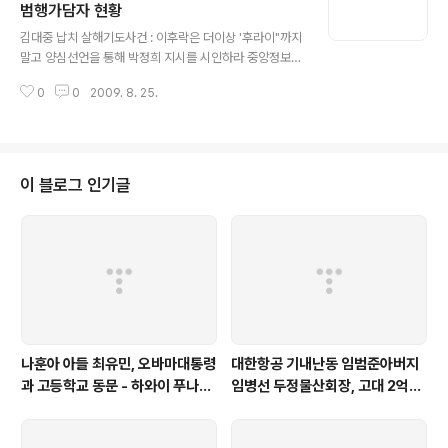
범행가담자 현황
글 내용
김대중 납치 살해기도사건 : 이후락은 더이상 '후라이"까지
말고 양심선언을 통해 박정희 지시를 시인하라 중앙정보부
의 조종을 받은 양00, 범행가담자들도 당시 역할을 털어놓
0
0
2009. 8. 25.
고 역사앞에 참회하라
이 블로그 인기글
나훈아 아들 최유민, 오바마대통령
대한항공 기내난동 임범준아버지
과 고등학교 동문 - 하와이 푸나호
임병선 두정물산회장, 고대 2억기
우사립학교 동문
탁