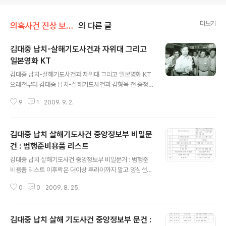
더보기
의혹사건 진상 보고서 전문/김대중 납치사건
의 다른 글
김대중 납치-살해기도사건과 자위대 그리고
일본영화 KT
글 내용
김대중 납치-살해기도사건과 자위대 그리고 일본영화 KT
오래전부터 김대중 납치-살해기도사건과 김형욱 전 중정
부장 실종사건등이 관심이 많았다 김대중 전 대통령의 서
9
1
2009. 9. 2.
거를 계기로 다시 한번 당시 사건을 찾아보고 국정원 과거
사건 진상규명위원회가 발표한 김대중 납치 사건 보고서
전문을 구해 블로그에 옮겨놓기도 했다 그러나 이번 검색
김대중 납치 살해기도사건 중앙정보부 비밀문
도중 우연챦게 접한 일본영화 KT는 한마디로 충격 그 자체
였다 무엇보다도 영화 KT는 이 사건에 일본 자위대가 우리
건 : 범행준비용품 리스트
글 내용
가 알고 있는 이상으로 아주 깊숙히 관련돼 있음을 실감나
김대중 납치 살해기도사건 중앙정보부 비밀문거 : 범행준
게 보여주고 있다 이 영화의 가장 중요한 메세지는 세가지
비용품 리스트 이후락은 더이상 후라이까지 말고 양심선언
다 첫째 박정희가 지시했다 둘째 납치가 아닌 살해작전이
을 통해 박정희 지시를 시인하고 참회하라 국정원이 발표
었다 세째 일본이 적극적으로 가담했다 이런 메세지에다
0
0
2009. 8. 25.
한 범행준비용품 리스트를 보면 유사시 살해를 준비했음을
첩보요원들의 인간적인 고뇌가 부차적인 메세지다 그동안
알수 있다
우..
김대중 납치 살해 기도사건 중앙정보부 문건 :