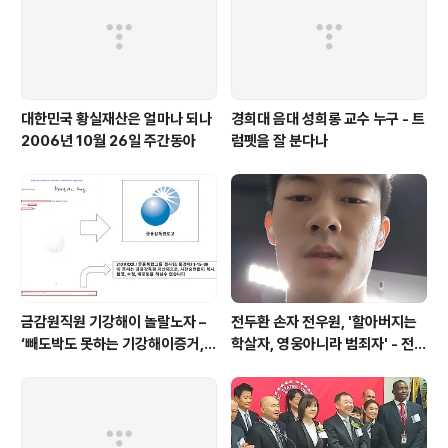
대한민국 황실재산은 얼마나 되나
경희대 음대 성희롱 교수 누구 - 트
2006년 10월 26일 주간동아
럼펫을 잘 분다나
금감원직원 기강해이 놀랄노자 –
전두환 손자 전우원, '할아버지는
‘빼도박도 못하는 기강해이증거,
학살자, 영웅아니라 범죄자' - 전재
엉뚱하게도 미 연방법원서 들통 –
용박상아아들 전우원
가상화폐사기 연방 법원 소송장 보
니 금감원 컴퓨터서 출력 – 개인 소
송장에 ‘금감..