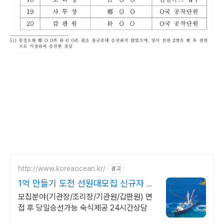
http://www.koreaocean.kr/
광고
1억 만들기 도전 선원대모집 신규자 및
경력자 상시모집
모집분야(기관장/조리장/기관원/갑판원) 면
접 후 당일승선가능 숙식제공 24시간상담