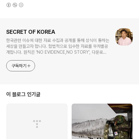
(새창열림)
로그 정보
SECRET OF KOREA
한국관련 이슈에 대한 자료 수집과 공개를 통해 상식이 통하는
세상을 만들고자 합니다. 합법적으로 입수한 자료를 무차별공
개합니다. 원칙은 'NO EVIDENCE,NO STORY', 다운로드
www.docstoc.com/profile/cyan67 , 이메일
jesim56@gmail.com, 안보일때는 구글리더나 RSS로!!
구독하기
이 블로그 인기글