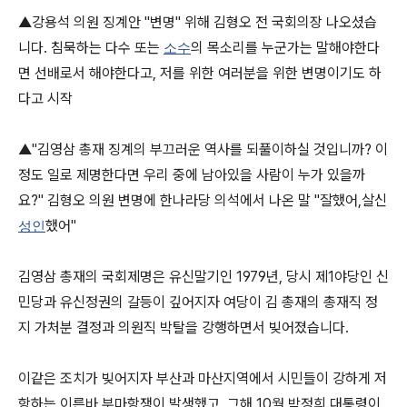
▲강용석 의원 징계안 "변명" 위해 김형오 전 국회의장 나오셨습
니다. 침묵하는 다수 또는
의 목소리를 누군가는 말해야한다
소수
면 선배로서 해야한다고, 저를 위한 여러분을 위한 변명이기도 하
다고 시작
▲"김영삼 총재 징계의 부끄러운 역사를 되풀이하실 것입니까? 이
정도 일로 제명한다면 우리 중에 남아있을 사람이 누가 있을까
요?" 김형오 의원 변명에 한나라당 의석에서 나온 말 "잘했어,살신
했어"
성인
김영삼 총재의 국회제명은 유신말기인 1979년, 당시 제1야당인 신
민당과 유신정권의 갈등이 깊어지자 여당이 김 총재의 총재직 정
지 가처분 결정과 의원직 박탈을 강행하면서 빚어졌습니다.
이같은 조치가 빚어지자 부산과 마산지역에서 시민들이 강하게 저
항하는 이른바 부마항쟁이 발생했고, 그해 10월 박정희 대통령이