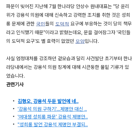
파문이 빚어진 지난해 7월 한나라당 안상수 원내대표는 "당 윤리
위가 강용석 의원에 대해 신속하고 강력한 조치를 취한 것은 성희
롱 문제에 관한
들의
요구에 부응하는 것이 당의 책무
국민
도덕적
라고 인식했기 때문"이라고 밝혔는데요, 문을 걸어잠그자 '국민들
의 도덕적 요구'도 별 효력이 없었던
입니다.
모양
사실 엄정대처를 강조하던 겉모습과 달리 사건발단 초기부터 한나
라당내에서는 강용석 의원 징계에 대해 시큰둥한 물밑 기류가 있
었습니다.
관련기사
김형오, 강용석 두둔 발언에 네..
'강용석 의원 구하기'…제명안 대신 ..
'여대생 성희롱 파문' 강용석 제명안..
"성희롱 발언 강용석 제명안 부결되..