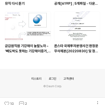
뮤직 다시 듣기
공개[619P] ; 5개파일 - 다운로
드가능
금감원직원 기강해이 놀랄노자 –
론스타 국제투자분쟁사건 판정문
‘빼도박도 못하는 기강해이증거,
무삭제본[20220830] 및 정정
엉뚱하게도 미 연방법원서 들통 –
결정문 무삭제본[20230508]
가상화폐사기 연방 법원 소송장 보
공개
니 금감원 컴퓨터서 출력 – 개인 소
송장에 ‘금감..
의안내
티스토리
로그인
고객센터
© Daum Corp.
10
2