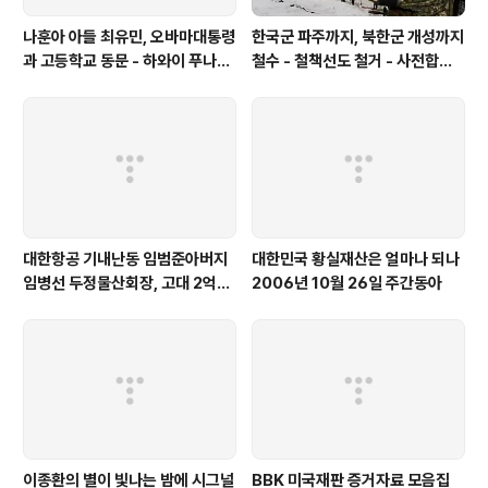
나훈아 아들 최유민, 오바마대통령
한국군 파주까지, 북한군 개성까지
과 고등학교 동문 - 하와이 푸나호
철수 - 철책선도 철거 - 사전합의
우사립학교 동문
설 주요내용
대한항공 기내난동 임범준아버지
대한민국 황실재산은 얼마나 되나
임병선 두정물산회장, 고대 2억기
2006년 10월 26일 주간동아
탁
이종환의 별이 빛나는 밤에 시그널
BBK 미국재판 증거자료 모음집