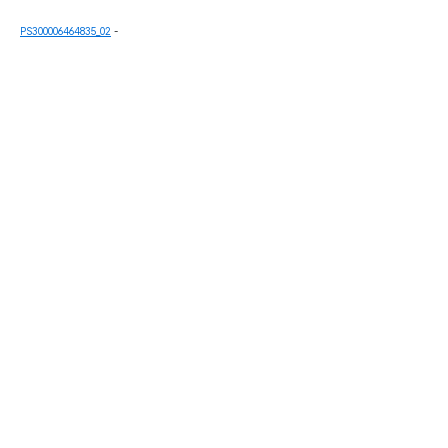
PS300006464835_02
-