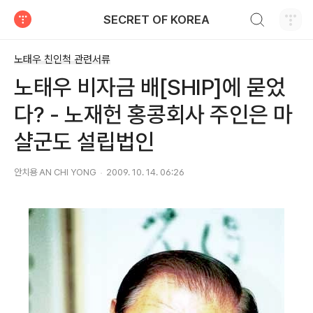
검색하기
SECRET OF KOREA
티스토리
노태우 친인척 관련서류
노태우 비자금 배[SHIP]에 묻었
다? - 노재헌 홍콩회사 주인은 마
샬군도 설립법인
안치용 AN CHI YONG
2009. 10. 14. 06:26