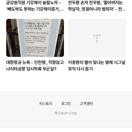
금감원직원 기강해이 놀랄노자 –
전두환 손자 전우원, '할아버지는
‘빼도박도 못하는 기강해이증거,
학살자, 영웅아니라 범죄자' - 전재
엉뚱하게도 미 연방법원서 들통 –
용박상아아들 전우원
가상화폐사기 연방 법원 소송장 보
니 금감원 컴퓨터서 출력 – 개인 소
송장에 ‘금감..
대한항공 뉴욕 - 인천행 , 직항않고
이종환의 별이 빛나는 밤에 시그널
나리타공항 임시착륙 무슨일?
뮤직 다시 듣기
의안내
티스토리
로그인
고객센터
© Daum Corp.