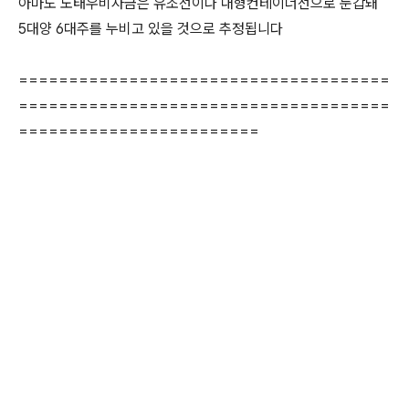
아마도 노태우비자금은 유조선이나 대형컨테이너선으로 둔갑돼
5대양 6대주를 누비고 있을 것으로 추정됩니다
=====================================
=====================================
========================