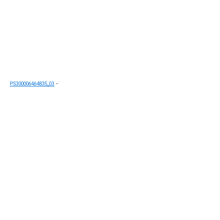
PS300006464835_03
-