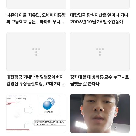
나훈아 아들 최유민, 오바마대통령
대한민국 황실재산은 얼마나 되나
과 고등학교 동문 - 하와이 푸나호
2006년 10월 26일 주간동아
우사립학교 동문
대한항공 기내난동 임범준아버지
경희대 음대 성희롱 교수 누구 - 트
임병선 두정물산회장, 고대 2억기
럼펫을 잘 분다나
탁