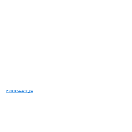
PS300006464835_04
-