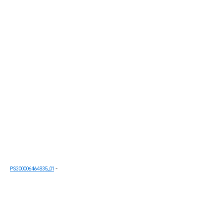
PS300006464835_01
-