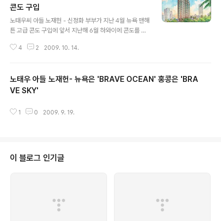
콘도 구입
글 내용
노태우씨 아들 노재헌 - 신정화 부부가 지난 4월 뉴욕 맨해
튼 고급 콘도 구입에 앞서 지난해 6월 하와이에 콘도를 구
입한 것으로 확인됐습니다 노재헌 - 신정화 부부는 지난해
4
2
2009. 10. 14.
6월 2월 미국 하와이 호놀루루 카운티 소재 콘도를 백23
만4천달러를 주고 매입했으며 같은해 7월 14일 등기소에
매입증서를 접수시켰습니다 이 콘도의 정확한 주소는 155
노태우 아들 노재헌- 뉴욕은 'BRAVE OCEAN' 홍콩은 'BRA
1 ALA WAI BLVD, HONOLULU, HI 96815 이며 호수
는 3004호입니다 매입단가는 매입증서에 기록된 세금 3
VE SKY'
글 내용
천7백2달러를 하와이 부동산 양도세율로 역추산, 백23만
4천달러인 것으로 밝혀졌습니다 이 콘도의 매입자는 노재
1
0
2009. 9. 19.
헌 - 신정화가 뉴욕주에 설립한 법인 BRAVE OCEAN LL
C 이며 매도증서에는 이 법인 멤버 자격으로 신정화씨가 R
O JUNG ..
이 블로그 인기글