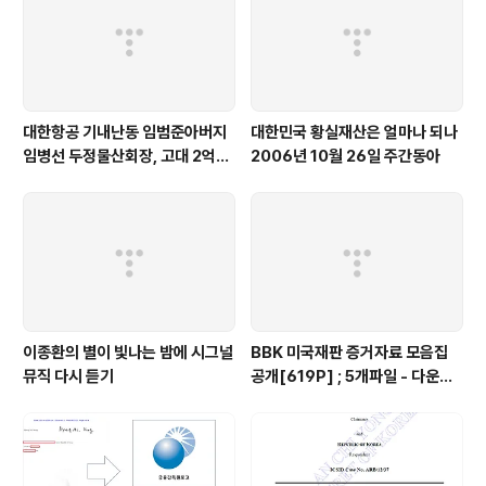
대한항공 기내난동 임범준아버지
대한민국 황실재산은 얼마나 되나
임병선 두정물산회장, 고대 2억기
2006년 10월 26일 주간동아
탁
이종환의 별이 빛나는 밤에 시그널
BBK 미국재판 증거자료 모음집
뮤직 다시 듣기
공개[619P] ; 5개파일 - 다운로
드가능