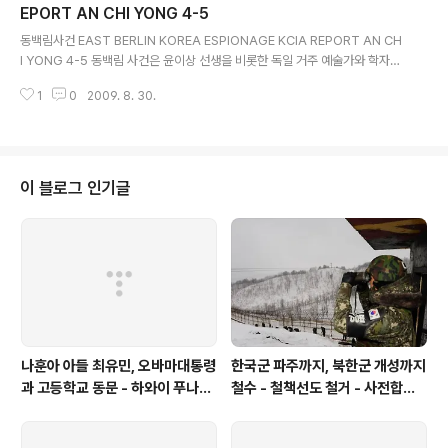
무려 백94명이 동베를린을 거점으로 대남적화공작을 벌였다고 주장했습니다 1
EPORT AN CHI YONG 4-5
글 내용
958년부터 1967년까지 무려 약 10년간 동독주재 북한대사관을 드나들며 이
동백림사건 EAST BERLIN KOREA ESPIONAGE KCIA REPORT AN CH
적활동을 했..
I YONG 4-5 동백림 사건은 윤이상 선생을 비롯한 독일 거주 예술가와 학자등
을 간첩으로 조작한 사건으로 한국과 독일간 외교분쟁을 야기하기도 했습니다
1
0
2009. 8. 30.
1967년 7월 8일 멧돼지 김형욱이 동베를린을 거점으로 한 반정부 간첩단 사
건, 이른바 동백림사건이라며 본인이 직접 대대적인 발표를 했습니다 물론 억지
조작이 많았지요 완전 조작인지는 확신할 수 없으나 극심한 과대포장임에는 틀
림없습니다 중앙정보부는 이응로, 윤이상, 김중태, 현승일, 황성모, 임석진씨등
무려 백94명이 동베를린을 거점으로 대남적화공작을 벌였다고 주장했습니다 1
이 블로그 인기글
958년부터 1967년까지 무려 약 10년간 동독주재 북한대사관을 드나들며 이
적활동을 했..
나훈아 아들 최유민, 오바마대통령
한국군 파주까지, 북한군 개성까지
과 고등학교 동문 - 하와이 푸나호
철수 - 철책선도 철거 - 사전합의
우사립학교 동문
설 주요내용