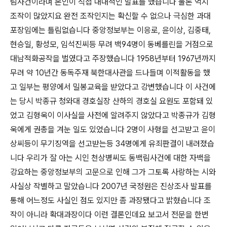
림사건이라며 본인이 직접 대대적인 발표를 했습니다 물론 억지
조작이 많았지요 완전 조작인지는 확신할 수 없으나 극심한 과대
포장임에는 틀림없습니다 중앙정보부는 이응로, 윤이상, 김중태,
현승일, 황성모, 임석진씨등 무려 백94명이 동베를린을 거점으로
대남적화공작을 벌였다고 주장했습니다 1958년부터 1967년까지
무려 약 10년간 동독주재 북한대사관을 드나들며 이적활동을 했
고 일부는 평양에서 밀봉교육을 받았다고 강변했습니다 이 사건에
는 당시 박종규 청와대 경호실장 산하의 경호실 요원도 포함돼 있
었고 김형욱이 이사실을 사전에 알려주지 않았다고 박종규가 김형
욱에게 권총을 겨눈 일도 있었습니다 2명이 사형을 선고받고 윤이
상씨등이 무기징역을 선고받는등 34명에게 유죄판결이 내려졌습
니다 우리가 잘 아는 시인 천상병씨도 동백림사건에 대한 자백을
강요하는 중앙정보부의 고문으로 인해 그가 그토록 사랑하는 시와
사실상 작별하고 말았습니다 2007년 국정원은 진상조사 발표를
통해 어느정도 사실인 점도 있지만 좀 과장됐다고 밝혔습니다 조
작이 아니라 확대과장이다 이런 결론인데요 보고서 전문을 한번