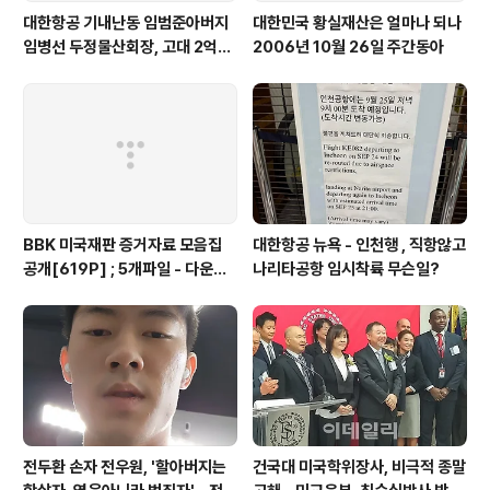
대한항공 기내난동 임범준아버지
대한민국 황실재산은 얼마나 되나
임병선 두정물산회장, 고대 2억기
2006년 10월 26일 주간동아
탁
BBK 미국재판 증거자료 모음집
대한항공 뉴욕 - 인천행 , 직항않고
공개[619P] ; 5개파일 - 다운로
나리타공항 임시착륙 무슨일?
드가능
전두환 손자 전우원, '할아버지는
건국대 미국학위장사, 비극적 종말