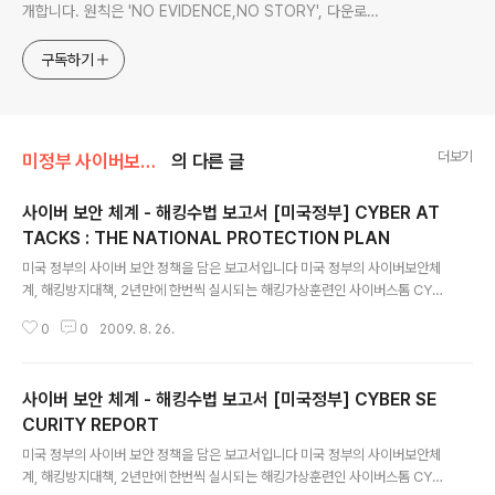
개합니다. 원칙은 'NO EVIDENCE,NO STORY', 다운로드
www.docstoc.com/profile/cyan67 , 이메일
jesim56@gmail.com, 안보일때는 구글리더나 RSS로!!
구독하기
더보기
미정부 사이버보안 백서
의 다른 글
사이버 보안 체계 - 해킹수법 보고서 [미국정부] CYBER AT
TACKS : THE NATIONAL PROTECTION PLAN
글 내용
미국 정부의 사이버 보안 정책을 담은 보고서입니다 미국 정부의 사이버보안체
계, 해킹방지대책, 2년만에 한번씩 실시되는 해킹가상훈련인 사이버스톰 CYB
ER STORM 평가보고서등 광범위하면서도 구체적인 사이버보안정책을 담고
0
0
2009. 8. 26.
있습니다 특히 아주 세세한 보안체계도 언급돼 있어 한국의 사이버보안정책에
도움이 돌 것으로 보입니다 해킹전문가들의 해킹수법등도 상세히 나와 있습니
다 화면창을 현상탭다 더 키울수가 없어 안타깝습니다 좀 더 큰 화면으로 보실
사이버 보안 체계 - 해킹수법 보고서 [미국정부] CYBER SE
려면 화면창 우측 상단의 풄크린을 클릭하시거나 화면창 아래의 파일명을 클릭
하십시요 CYBER ATTACKS : THE NATIONAL PROTECTION PLAN -
CURITY REPORT
글 내용
미국 정부의 사이버 보안 정책을 담은 보고서입니다 미국 정부의 사이버보안체
계, 해킹방지대책, 2년만에 한번씩 실시되는 해킹가상훈련인 사이버스톰 CYB