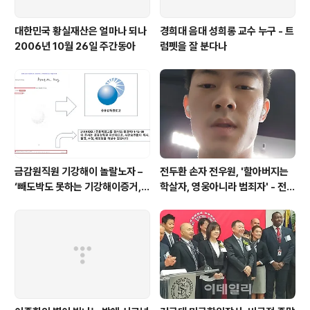
대한민국 황실재산은 얼마나 되나
경희대 음대 성희롱 교수 누구 - 트
2006년 10월 26일 주간동아
럼펫을 잘 분다나
금감원직원 기강해이 놀랄노자 –
전두환 손자 전우원, '할아버지는
‘빼도박도 못하는 기강해이증거,
학살자, 영웅아니라 범죄자' - 전재
엉뚱하게도 미 연방법원서 들통 –
용박상아아들 전우원
가상화폐사기 연방 법원 소송장 보
니 금감원 컴퓨터서 출력 – 개인 소
송장에 ‘금감..