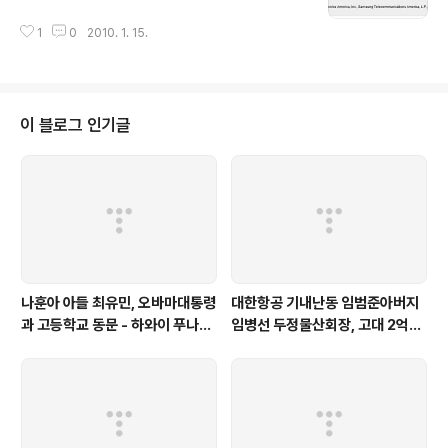
1
0
2010. 1. 15.
이 블로그 인기글
나훈아 아들 최유민, 오바마대통령
대한항공 기내난동 임범준아버지
과 고등학교 동문 - 하와이 푸나호
임병선 두정물산회장, 고대 2억기
우사립학교 동문
탁