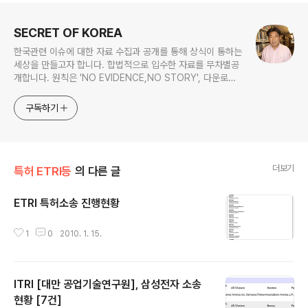
로그 정보
SECRET OF KOREA
한국관련 이슈에 대한 자료 수집과 공개를 통해 상식이 통하는
세상을 만들고자 합니다. 합법적으로 입수한 자료를 무차별공
개합니다. 원칙은 'NO EVIDENCE,NO STORY', 다운로드
www.docstoc.com/profile/cyan67 , 이메일
jesim56@gmail.com, 안보일때는 구글리더나 RSS로!!
구독하기
더보기
특허 ETRI등
의 다른 글
ETRI 특허소송 진행현황
글 내용
1
0
2010. 1. 15.
ITRI [대만 공업기술연구원], 삼성전자 소송
현황 [7건]
글 내용