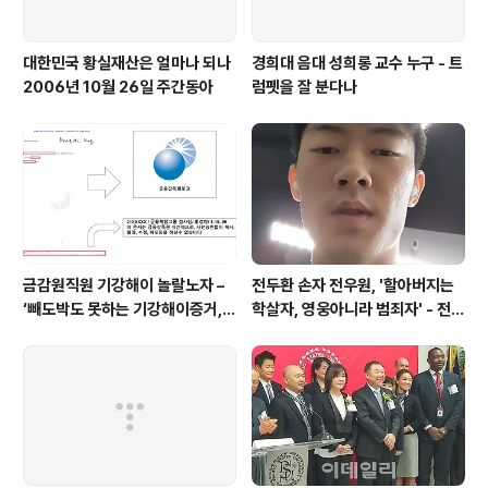
대한민국 황실재산은 얼마나 되나
경희대 음대 성희롱 교수 누구 - 트
2006년 10월 26일 주간동아
럼펫을 잘 분다나
금감원직원 기강해이 놀랄노자 –
전두환 손자 전우원, '할아버지는
‘빼도박도 못하는 기강해이증거,
학살자, 영웅아니라 범죄자' - 전재
엉뚱하게도 미 연방법원서 들통 –
용박상아아들 전우원
가상화폐사기 연방 법원 소송장 보
니 금감원 컴퓨터서 출력 – 개인 소
송장에 ‘금감..