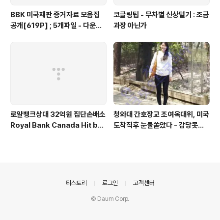
BBK 미국재판 증거자료 모음집
코글링팁 - 무차별 신상털기 : 조금
공개[619P] ; 5개파일 - 다운로
과장 아닌가
드가능
로얄뱅크상대 32억원 집단손배소
청와대 간호장교 조여옥대위, 미국
Royal Bank Canada Hit by
도착직후 눈물쏟았다 - 감당못할
C$2.9M Korean Class Acti
큰 비밀에 몸서리친듯 - 전화인터
on Lawsuit
뷰서 이미 진실 밝혔다
의안내
티스토리
로그인
고객센터
© Daum Corp.