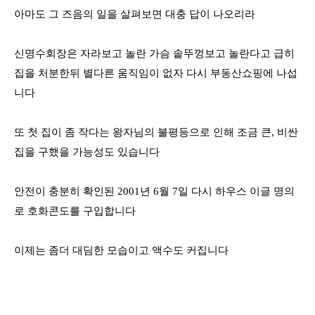
아마도 그 즈음의 일을 살펴보면 대충 답이 나오리라
신명수회장은 자라보고 놀란 가슴 솥뚜껑보고 놀란다고 급히
집을 처분한뒤 별다른 움직임이 없자 다시 부동산쇼핑에 나섭
니다
또 첫 집이 좀 작다는 왕자님의 불평등으로 인해 조금 큰
,
비싼
집을 구했을 가능성도 있습니다
안전이 충분히 확인된
2001
년
6
월
7
일 다시 하우스 이글 명의
로 호화콘도를 구입합니다
이제는 좀더 대딤한 모습이고 액수도 커집니다