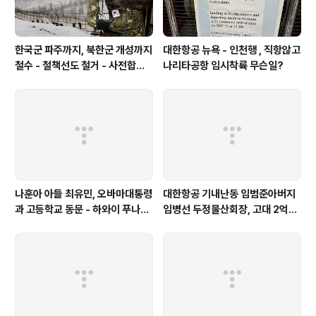
한국군 파주까지, 북한군 개성까지
대한항공 뉴욕 - 인천행 , 직항않고
철수 - 철책선도 철거 - 사전합의
나리타공항 임시착륙 무슨일?
설 주요내용
나훈아 아들 최유민, 오바마대통령
대한항공 기내난동 임범준아버지
과 고등학교 동문 - 하와이 푸나호
임병선 두정물산회장, 고대 2억기
우사립학교 동문
탁