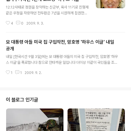
글 내용
12.12사태로 정권을 장악하는 신군부, 육사 11기로 친형제
같은 우정을 자랑하던 전두환은 7년을 시원하게 집권한뒤
노태우에게 정권을 이양합니다 이름하여 보통사람의 시대,
4
0
2009. 9. 3.
제6공화국입니다 제6공화국 하면 생각나는것중 하나가 주
택 2백만호 사업입니다 이 사업으로 건설업체들이 돈을 주
체하지 못할 정도가 되고 전국에 택지조성사업이 들불처럼
모 대통령 아들 미국 집 구입작전, 암호명 '하우스 이글' 내일
번지면서 룸살롱이 그 어느때보다 호황을 누리고 활성화됐
던게 이때가 아닌가 합니다 그런데 국내주택만 아니고 미
공개
글 내용
국주택경기활성화에도 신경을 많이 쓰셨더군요 자 본론으
내일 [한국시간 9월 3일]에는 모 대통령 아들의 미국 집 구입작전, 암호명 '하우
로 들어가서 노태우는 노재헌, 노소영 1남1녀를 두게 되며
스 이글'을 폭로합니다 참으로 안타까운 일입니다 더이상 이같이 국민들을 조롱
장남 노재헌은 신명수 동방유량 사장의 딸인 신정화를, 노
하는 일은 없어야 되겠습니다
소영은 SK그룹회장인 최태원을 각각 배필로 맞이하게 됩
1
1
2009. 9. 2.
니다 SK야 말할 것도 없이 대재벌이고 동방유량도..
이 블로그 인기글