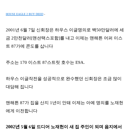
HOUSE EAGLE 2 BUY DEED
-
2001
년
6
월
7
일 신회장은 하우스 이글명의로 백
50
만달러에 세
금
2
만천달러
[
맨션택스포함
]
를 내고 이제는 맨해튼 어퍼 이스
트
87
가에 콘도를 삽니다
주소는
170
이스트
87
스트릿 호수는
E9A.
하우스 이글작전을 성공적으로 완수했던 신회장은 조금 많이
대담해 집니다
맨해튼
87
가 집을 산지
1
년이 안돼 이제는 아예 명의를 노재헌
에게 이전합니다
2002
년
5
월
6
일 드디어 노재헌이 새 집 주인이 되며 음지에서