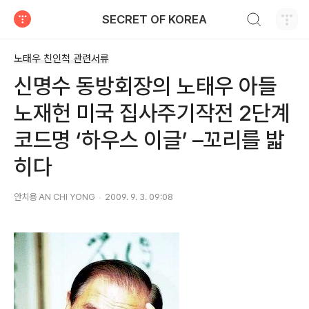
검색하기
SECRET OF KOREA
티스토리
노태우 친인척 관련서류
신명수 동방회장의 노태우 아들
노재헌 미국 집사주기작전 2단계
코드명 ‘하우스 이글’ –꼬리를 밟
히다
안치용 AN CHI YONG
2009. 9. 3. 09:08