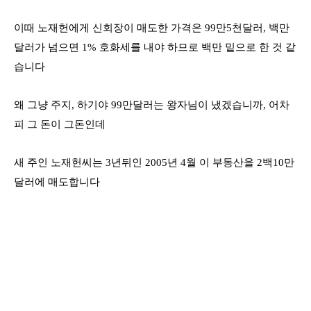
이때 노재헌에게 신회장이 매도한 가격은
99
만
5
천달러
,
백만
달러가 넘으면
1%
호화세를 내야 하므로 백만 밑으로 한 것 같
습니다
왜 그냥 주지
,
하기야
99
만달러는 왕자님이 냈겠습니까
,
어차
피 그 돈이 그돈인데
새 주인 노재헌씨는
3
년뒤인
2005
년
4
월 이 부동산을
2
백
10
만
달러에 매도합니다