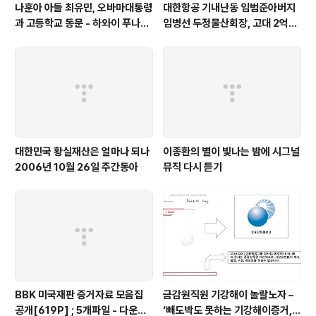
나훈아 아들 최유민, 오바마대통령
대한항공 기내난동 임범준아버지
과 고등학교 동문 - 하와이 푸나호
임병선 두정물산회장, 고대 2억기
우사립학교 동문
탁
대한민국 황실재산은 얼마나 되나
이종환의 별이 빛나는 밤에 시그널
2006년 10월 26일 주간동아
뮤직 다시 듣기
BBK 미국재판 증거자료 모음집
금감원직원 기강해이 놀랄노자 –
공개[619P] ; 5개파일 - 다운로
‘빼도박도 못하는 기강해이증거,