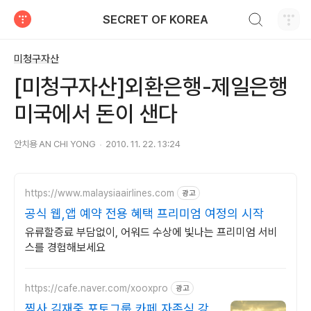
검색하기
SECRET OF KOREA
티스토리
미청구자산
[미청구자산]외환은행-제일은행
미국에서 돈이 샌다
안치용 AN CHI YONG
2010. 11. 22. 13:24
https://www.malaysiaairlines.com
광고
공식 웹,앱 예약 전용 혜택 프리미엄 여정의 시작
유류할증료 부담없이, 어워드 수상에 빛나는 프리미엄 서비
스를 경험해보세요
https://cafe.naver.com/xooxpro
광고
찍사 김재중 포토그룹 카페 자존심 강