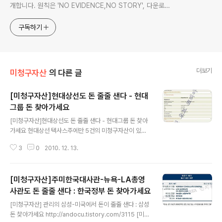
개합니다. 원칙은 'NO EVIDENCE,NO STORY', 다운로드
www.docstoc.com/profile/cyan67 , 이메일
jesim56@gmail.com, 안보일때는 구글리더나 RSS로!!
구독하기
더보기
미청구자산
의 다른 글
[미청구자산]현대상선도 돈 줄줄 샌다 - 현대
그룹 돈 찾아가세요
글 내용
[미청구자산]현대상선도 돈 줄줄 샌다 - 현대그룹 돈 찾아
가세요 현대상선 텍사스주에만 5건의 미청구자산이 있었
으며 1995년 기름회사에서 받을 돈이 1만1천2백6달러에
3
0
2010. 12. 13.
이릅니다 미청구자산은 관련회사등에서 3년간 보관한뒤
주정부에 이관하므로 1992년께 찾아야 될 돈을 약 20년
동안 현대상선이 찾지 않은 셈이 됩니다
[미청구자산]주미한국대사관-뉴욕-LA총영
사관도 돈 줄줄 샌다 : 한국정부 돈 찾아가세요
글 내용
[미청구자산] 관리의 삼성-미국에서 돈이 줄줄 샌다 : 삼성
돈 찾아가세요 http://andocu.tistory.com/3115 [미청