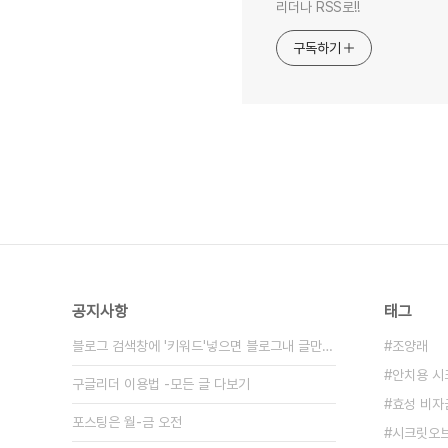
리더나 RSS로!!
구독하기
공지사항
태그
블로그 검색창에 '키워드'넣으면 블로그내 글만 검색
조양래
안치용 
구글리더 이용법 -모든 글 다보기
효성 비자
포스팅은 월-금 오전
시크릿오