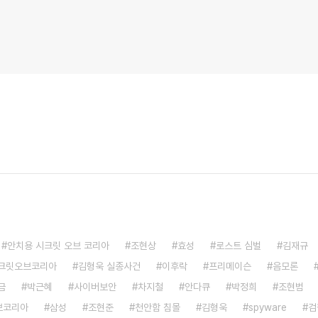
안치용 시크릿 오브 코리아
조현상
효성
로스트 심벌
김재규
시크릿오브코리아
김형욱 실종사건
이후락
프리메이슨
음모론
금
박근혜
사이버보안
차지철
안다큐
박정희
조현범
브코리아
삼성
조현준
천안함 침몰
김형욱
spyware
검