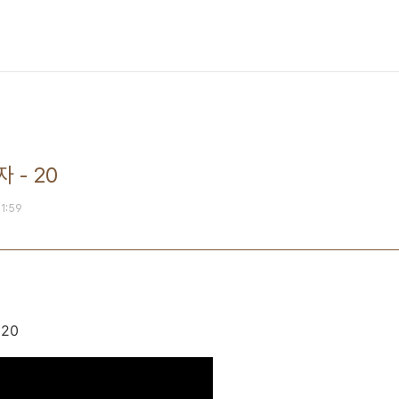
 - 20
01:59
20