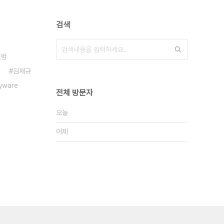
검색
현범
김재규
yware
전체 방문자
오늘
어제