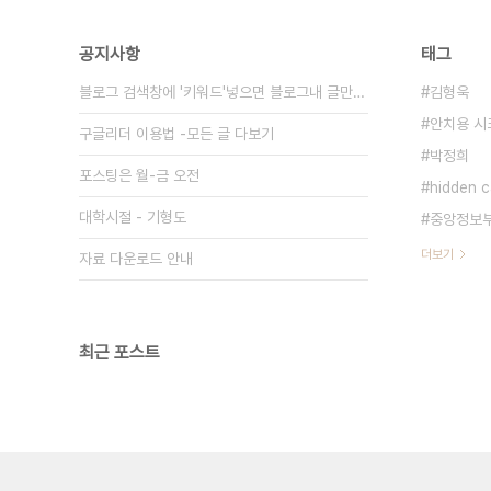
공지사항
태그
블로그 검색창에 '키워드'넣으면 블로그내 글만 검색
김형욱
안치용 시
구글리더 이용법 -모든 글 다보기
박정희
포스팅은 월-금 오전
hidden
대학시절 - 기형도
중앙정보
더보기
자료 다운로드 안내
최근 포스트