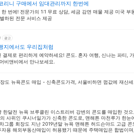
 코리니 구매에서 임대관리까지 한번에
 번에! 전문가의 1:1 무료 상담, 세금 감면 매물 제공 미국 부
 차별하된 전문 서비스 제공
/
광고
여행지에서도 우리집처럼
편 결제로 편리하게 예약하세요! 콘도. 혼자 여행, 신나는 파티, 
에어비앤비에서 만나보세요.
장도 뉴욕콘도 매입 - 신축콘도가격, 서울비하면 껌값에 재산
약 한달전 뉴욕 브루클린 이스트리버 강변의 콘도를 매입한 것
의 사위인 쿠시너일가가 신축한 콘도로
,
맨해튼 마천루가 한눈
대차그룹 회장도 지난
2019
년말 뉴욕 맨해튼 허드슨야드 고급 콘
투자용 해외부동산매입이 허용됐기 때문에 주택매입은 합법이며