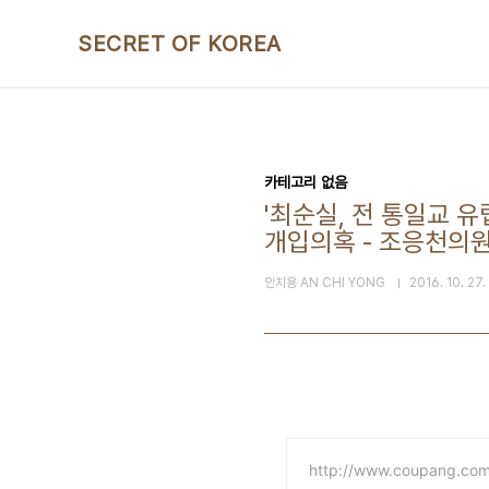
본문 바로가기
SECRET OF KOREA
카테고리 없음
'최순실, 전 통일교 
개입의혹 - 조응천의
안치용 AN CHI YONG
2016. 10. 27.
http://www.coupang.co