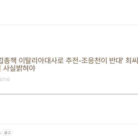
유럽총책 이탈리아대사로 추전-조응천이 반대' 최
원 사실밝혀야
 07:10
m
광고