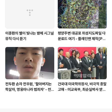
니 금감원 컴퓨터서 출력 – 개인 소
송장에 ‘금감..
이종환의 별이 빛나는 밤에 시그널
평양주변 대공포 위성지도파일 다
뮤직 다시 듣기
운로드 여기 - 플레인맨 제작[PL
ANEMAN]
전두환 손자 전우원, '할아버지는
건국대 미국학위장사, 비극적 종말
학살자, 영웅아니라 범죄자' - 전재
고해 - 미교육부, 최순실박사 받은
용박상아아들 전우원
PSU 인증취소