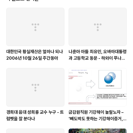
대한민국 황실재산은 얼마나 되나
나훈아 아들 최유민, 오바마대통령
2006년 10월 26일 주간동아
과 고등학교 동문 - 하와이 푸나호
우사립학교 동문
경희대 음대 성희롱 교수 누구 - 트
금감원직원 기강해이 놀랄노자 –
럼펫을 잘 분다나
‘빼도박도 못하는 기강해이증거,
엉뚱하게도 미 연방법원서 들통 –
가상화폐사기 연방 법원 소송장 보