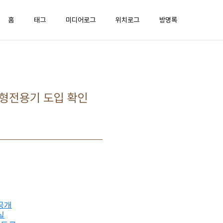
홈
태그
미디어로그
위치로그
방명록
대형전용기 도입 확인
 공개
실