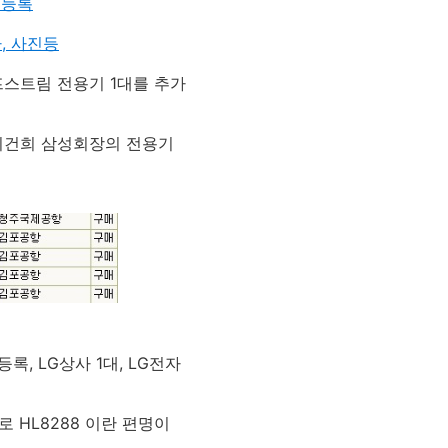
의 등록
자, 사진등
스트림 전용기 1대를 추가
 이건희 삼성회장의 전용기
, LG상사 1대, LG전자
 HL8288 이란 편명이