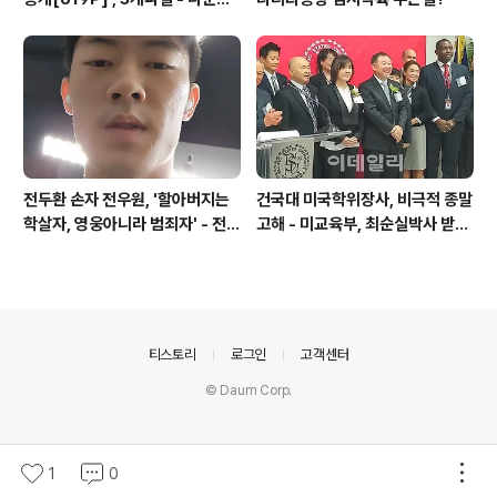
드가능
전두환 손자 전우원, '할아버지는
건국대 미국학위장사, 비극적 종말
학살자, 영웅아니라 범죄자' - 전재
고해 - 미교육부, 최순실박사 받은
용박상아아들 전우원
PSU 인증취소
의안내
티스토리
로그인
고객센터
© Daum Corp.
1
0