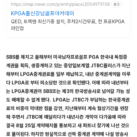
https://map.naver.com/p/entry/place/2004975158
광고
KPGA출신강남골프아카데미
QED, 트랙맨 최신기종 설치, 주차2시간무료, 전 프로KPGA
라인업
SBS
를 제치고 올해부터 미국남자프로골프
PGA
한국내 독점중
계권을 획득,
생중계하고 있는 중앙일보계열
JTBC
플러스가 지난
해부터
LPGA
중계권료를 일부 체납하고
,
내년 중계권계약을 미루
다
LPGA
로 부터 피소당한 것으로 확인됐다
.
이에 따라
내년부터
는
LPGA
중계권이
SBS
또는 제
3
의 한국방송사로 넘어갈 가능 성
도 배제할 수 없게 됐다
. LPGA
는
JTBC
가 부담하는 한국중계권
료의 비중이 막대한 점을 감안
,
지난해부터 계속 협상기간을 연장
해 주면서
JTBC
에 매달리다가 내년시즌 개막이 다가옴에 따라
결국 8월 25일 계약해지를 통보하고 새 파트너 찾기에 나선 것으
로 풀이된다
.
하지만 현실적으로 선뜩 중계권 계약에 나설 방송사