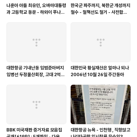
나훈아 아들 최유민, 오바마대통령
한국군 파주까지, 북한군 개성까지
과 고등학교 동문 - 하와이 푸나호
철수 - 철책선도 철거 - 사전합의
우사립학교 동문
설 주요내용
대한항공 기내난동 임범준아버지
대한민국 황실재산은 얼마나 되나
임병선 두정물산회장, 고대 2억기
2006년 10월 26일 주간동아
탁
BBK 미국재판 증거자료 모음집
대한항공 뉴욕 - 인천행 , 직항않고
공개[619P] ; 5개파일 - 다운로
나리타공항 임시착륙 무슨일?