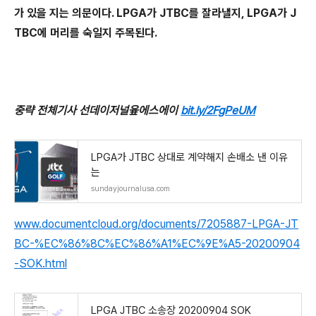
가 있을 지는 의문이다
.
LPGA
가
JTBC
를 잘라낼지
, LPGA
가
J
TBC
에 머리를 숙일지 주목된다
.
중략 전체기사 선데이저널윺에스에이
bit.ly/2FgPeUM
LPGA가 JTBC 상대로 계약해지 손배소 낸 이유
는
sundayjournalusa.com
www.documentcloud.org/documents/7205887-LPGA-JT
BC-%EC%86%8C%EC%86%A1%EC%9E%A5-20200904
-SOK.html
LPGA JTBC 소송장 20200904 SOK