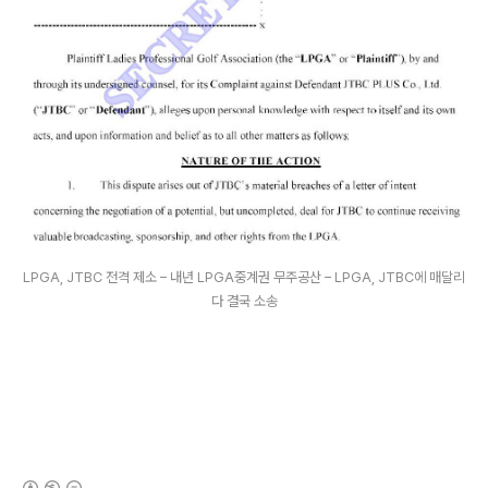
LPGA, JTBC 전격 제소 – 내년 LPGA중계권 무주공산 – LPGA, JTBC에 매달리
다 결국 소송
(새창열림)