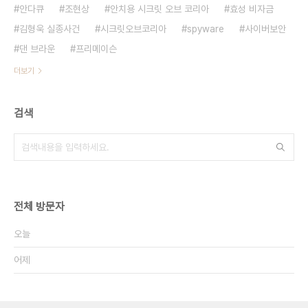
안다큐
조현상
안치용 시크릿 오브 코리아
효성 비자금
김형욱 실종사건
시크릿오브코리아
spyware
사이버보안
댄 브라운
프리메이슨
더보기
검색
전체 방문자
오늘
어제