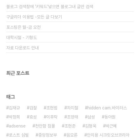
블로그 검색창에 '키워드'넣으면 블로그내 글만 검색
구글리더 이용법 -모든 글 다보기
포스팅은 월-금 오전
대학시절 - 기형도
자료 다운로드 안내
최근 포스트
태그
김재규
검찰
조현범
차지철
hidden cam.바이러스
박정희
효성
이후락
조양래
삼성
동아원
adsense
천안함 침몰
조현준
김형욱
박근혜
로스트 심벌
중앙정보부
음모론
안치용 시크릿오브코리아