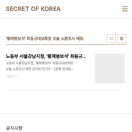
본문 바로가기
SECRET OF KOREA
'황제병보석' 최등규대보회장 오늘 소환조사 예정
노동부 서울강남지청, '황제병보석' 최등규대보회장 오늘 소환조사 예정
노동부 서울강남지청, '황제병보석' 최등규대보회장
오늘 소환조사 예정 2016/12/25 - [분류 전체보
기] - [삭제로 다시올림]'황제병보석' 최등규 대보회
더보기
장-아프다는 사람이 날마다 출근, 공사현장 누비다
고소당해, 새누리당 비대위원장후보 김황식 전총리
가 변호[엉터리병보석 증거첨부:대보작성 ..
공지사항