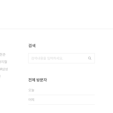
검색
현준
차지철
삼성
건
전체 방문자
오늘
어제