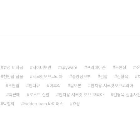
효성 비자금
사이버보안
spyware
프리메이슨
조현상
조
천안함 침몰
시크릿오브코리아
중앙정보부
검찰
김형욱
조현범
안다큐
이후락
음모론
안치용 시크릿오브코리아
박근혜
로스트 심벌
안치용 시크릿 오브 코리아
김형욱 실종사
박정희
hidden cam.바이러스
효성