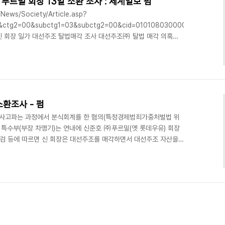
푸르밀 회장 13일 소환 조사 : 세계일보 펌
/News/Society/Article.asp?
&ctg2=00&subctg1=03&subctg2=00&cid=0101080300000
 신 회장 일가 대선주조 탈법매각 조사 대선주조㈜ 탈법 매각 의혹을
호 회장이 검찰에 소환돼 조사를 받는다. 부산지검 특수부는 13일
고 12일 밝혔다. 검찰은 그동안 대선주조 대주주였던 신 회장 일가
적 차익을 남기는 과정에서의 탈법 혐의를 포착하고 수사를 벌여왔다.
, 손자 등 일가 5명..
환조사 - 펌
사고파는 과정에서 분식회계를 한 혐의(특정경제범죄가중처벌법 위
 특수부(부장 차맹기)는 연내에 신준호 ㈜푸르밀(옛 롯데우유) 회장
산지검 등에 따르면 신 회장은 대선주조를 매각하면서 대선주조 자산을
권 대출을 도운 것으로 드러났다. 신 회장 일가는 2007년 11월
스톤 에퀴티파트너스가 금융권 대출을 받을 수 있도록 대선주조 주
별도로 회사 자산을 담보로 제공하기로 약정한 것으로 알려졌다. 검찰
융권으로부터 2000여억 원을 대출받아 총 3600억 원에 대선주..