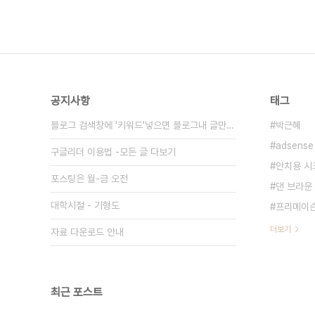
공지사항
태그
블로그 검색창에 '키워드'넣으면 블로그내 글만 검색
박근혜
adsense
구글리더 이용법 -모든 글 다보기
안치용 
포스팅은 월-금 오전
댄 브라운
대학시절 - 기형도
프리메이
더보기
자료 다운로드 안내
최근 포스트