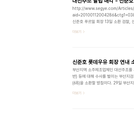
대선주조 탈법 매각 - 신준호 
http://www.segye.com/Articles
aid=20100112004286&ctg1=03
신준호 푸르밀 회장 13일 소환 검찰,
받고 있는 ㈜푸르밀(옛 롯데우유) 신준
더보기
신 회장을 소환해 조사를 벌일 예정이라
가 회사 매매를 통해 단기간에 천문학
신 회장은 2004년 6월 외아들과 며느리
신준호 롯데우유 회장 연내 소
부산지역 소주제조업체인 대선주조를 
반) 등에 대해 수사를 벌이는 부산지검
(68)을 소환할 방침이다. 29일 부
담보로 제공하기로 하고 사모펀드의 금융
더보기
대선주조 인수에 나선 사모펀드인 코너
식을 담보로 제공했다는 것. 이와는 
은 이런 조건 덕분에 사모펀드 측이 금