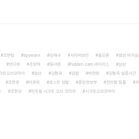
조현범
spyware
김재규
사이버보안
음모론
효성 비자금
안다큐
조양래
동아원
hidden cam.바이러스
삼성
시크릿오브코리아
효성
김형욱
검찰
박정희
김형욱 실종사건
조현준
이후락
로스트 심벌
중앙정보부
천안함 침몰
차
슨
조현상
안치용 시크릿 오브 코리아
시크릿오브코리아