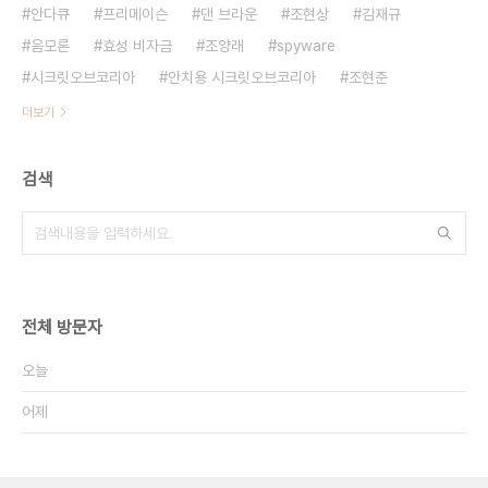
안다큐
프리메이슨
댄 브라운
조현상
김재규
음모론
효성 비자금
조양래
spyware
시크릿오브코리아
안치용 시크릿오브코리아
조현준
더보기
검색
전체 방문자
오늘
어제