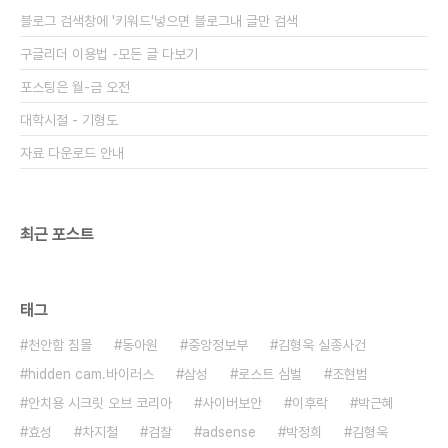
무성했다고 한다. 중략 상세기사 일요신문
블로그 검색창에 '키워드'넣으면 블로그내 글만 검색
http://ilyo.co.kr/?ac=article_view&e..
구글리더 이용법 -모든 글 다보기
포스팅은 월-금 오전
대학시절 - 기형도
자료 다운로드 안내
최근 포스트
태그
천안함 침몰
동아원
중앙정보부
김형욱 실종사건
hidden cam.바이러스
삼성
로스트 심벌
조현범
안치용 시크릿 오브 코리아
사이버보안
이후락
박근혜
효성
차지철
검찰
adsense
박정희
김형욱