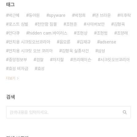
태그
박근혜
동아원
spyware
박정희
댄 브라운
이후락
로스트 심벌
천안함 침몰
조현준
사이버보안
김형욱
안다큐
hidden cam.바이러스
조현상
조현범
조양래
안치용 시크릿오브코리아
음모론
김재규
adsense
안치용 시크릿 오브 코리아
김형욱 실종사건
삼성
중앙정보부
검찰
차지철
프리메이슨
시크릿오브코리아
효성 비자금
효성
더보기
검색