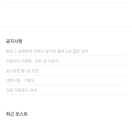
시 수정안에 가장 앞장선 사람으로, 당연..
공화당 영빈관 의원총회에서 목숨을 걸고 이후락-김
형욱 사퇴를 주장했었습니다 지금과는 사뭇 다른 군
사정권아래에서 대통령의 수족을 끊어라는 요구는
그야말로 목숨을 내놓지 않고서는 입밖에도 낼 수 없
는 발언 이었을 것임은 쉽게 짐작할 수 있습니다 이만
섭 전 국회의장의 책중 영빈관 의원총회부분 10여페
공지사항
이지를 책 그대로 올립니다
블로그 검색창에 '키워드'넣으면 블로그내 글만 검색
구글리더 이용법 -모든 글 다보기
포스팅은 월-금 오전
대학시절 - 기형도
자료 다운로드 안내
최근 포스트