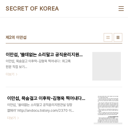
본문 바로가기
SECRET OF KOREA
제2의 이만섭
이만섭, '쓸데없는 소리말고 공직윤리지원관실 당장 없애라'
이만섭, 목숨걸고 이후락-김형욱 찍어내다 : 회고록
원문 직접 보기
http://andocu.tistory.com/2351 이만섭 전 국
더보기
회의장은 8일 민간인 사찰 의혹을 받고 있는 총리실
공직윤리지원관실의 폐지를 주장했다. 이 전 의장은
이날 오전 KBS 1라디오 ‘안녕하십니까 홍지명입니
다’에 출연, “보고체계 개선 등 쓸데없는 소리를 하지
이만섭, 목숨걸고 이후락-김형욱 찍어내다 : 회고록 원문 직접 보기
말고 즉각 없애야 한다. 왜 이런 기구를 만드느냐”고
이만섭, '쓸데없는 소리말고 공직윤리지원관실 당장
말했다. 원본출처
없애라' http://andocu.tistory.com/2370 이
http://news.chosun.com/site/data/html_dir/2010/07/08/2010070800560.ht
만섭 전 국회의장이 지난 1989년 펴낸 책 '증언대
더보기
Dep1=news&Dep2=headline1&Dep3=h1_01_rel01
청와대 담판과 나의 직언'의 일부입니다 동아일보 기
이어 이 전 의장은 정운찬 총리의 거취와 관련, “세종
자를 지냈던 이만섭 전 국회의장은 1969년 이른바