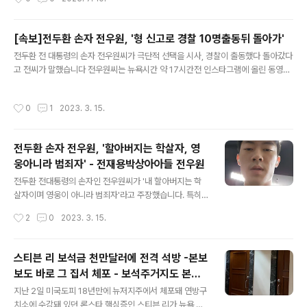
문서는 금감원자산' 경고문구 -소송원고 홍경미와 동일이
지난해 9월 28일 이 판정문 411페이지 전문을 공개했지
름인..
만, 공무원을 제외한 사인의 개인정보 및 외교기밀에 관한
사항등 법률상 공개가 불가능한 내용은 삭제한 상태로 공
[속보]전두환 손자 전우원, '형 신고로 경찰 10명출동뒤 돌아가'
개됐고, 이에 따라 국민의 알권리 논란과 함께 삭제되지 않
글 내용
전두환 전 대통령의 손자 전우원씨가 극단적 선택을 시사, 경찰이 출동했다 돌아갔다
은 원문에 대한 궁금증이 커지고 있습니다. 특히 판정문속
고 전씨가 말했습니다 전우원씨는 뉴욕시간 약 17시간전 인스타그램에 올린 동영상
천여명의 이름이 삭제됐고, '버시바우 주한미국대사의 론
에서 '방금 제 친형의 신고로 경찰 10명이 출동, 저를 조사하고 돌아갔습니다'라고 말
스타 편들기'등 일부 내용은 외교기밀이라는 이유로 검은
했습니다 이는 전재용-박상아씨 가족들도 전씨가 극단적 선택을 할 것을 우려하고
색으로 처리되는등 지워진 곳이 무려 1440곳에 달한다는
작성시간
0
1
2023. 3. 15.
있기 때문으로 풀이됩니다 현재 인스타그램을 통해 이 소식을 접한 사람들이 경찰에
비판이 제기돼 왔습니다. 또 민변소속 송기호변호사는 서
신고를 했다는 글도 잇따라 올라오고 있습니다 계속 추가 17시 31분 전씨는 지난해
울행정법원에 법무부장관을 상대로 '정보비공개처분..
말 자살시도를 했으며 한때 심한 우울증을 앓기도 했지만 현재는 정상이라고 밝혔습
전두환 손자 전우원, '할아버지는 학살자, 영
니다 , 전씨는 또 자신이 전두환 전대통령의 손자임을 입증하기 위해 상속포기각서
웅아니라 범죄자' - 전재용박상아아들 전우원
서류를 동영상을 통해 제시했습니다 2023.03.14 - [분류 전..
글 내용
전두환 전대통령의 손자인 전우원씨가 '내 할아버지는 학
살자이며 영웅이 아니라 범죄자'라고 주장했습니다. 특히
전씨는 영어로 자살을 암시하는 듯한 말도 남겼습니다 전
작성시간
2
0
2023. 3. 15.
두환 전대통령의 아들인 전재용씨의 둘째 아들인 전우원씨
는 뉴욕시간 3월 14일 오후 2시쯤 인스타그램 자신의 계
정에 올린 동영상을 통해 '저는 제 할아버지 전두환은 학살
스티븐 리 보석금 천만달러에 전격 석방 -본보
자이며, 저희 나라를 지킨 영웅이 아니라 범죄자'라고 주장
보도 바로 그 집서 체포 - 보석주거지도 본보
했습니다 전우원씨는 이동영상에서 상의를 벗은 상태로
글 내용
보도 주택으로 한정
'진실이 왜곡되는 이 세상에 이미 정의는 없습니다 질서는
지난 2일 미국도피 18년만에 뉴저지주에서 체포돼 연방구
없습니다 여러분들이 보고 판단하세요.'라며 전두환이 학살
치소에 수감돼 있던 론스타 핵심증인 스티븐 리가 뉴욕 현