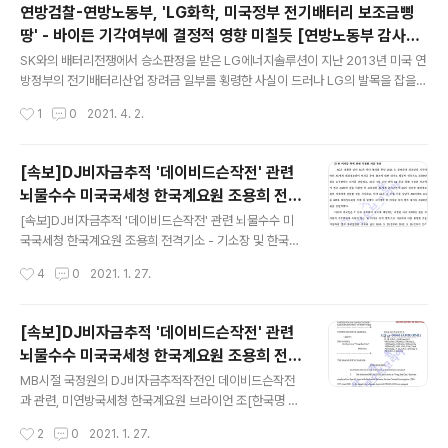
부와 입을 맞추는 듯한 사진으로, 우리은행은 고소장에서
연방검찰-연방노동부, 'LG화학, 미국정부 전기배터리 보조금삥
권행장 의 얼굴을 합성한 것이라고 주장했다. 이처럼 게시
땅' - 바이든 기각여부에 결정적 영향 미칠듯 [연방노동부 감사보
물은 행장후보의 개인적인 사안이므로 개인은 당연히 소송
글 내용
고서등 첨부]
을 통해 진실을 밝힐 수 있지만, 우리은행이 행장선임이라
SK와의 배터리전쟁에서 승소판정을 받은 LG에너지솔루션이 지난 2013년 미국 연
는 민감한 시기에 소송을 제기한 것은, 특정후보를 비호함
방정부의 전기배터리산업 장려금 일부를 횡령한 사실이 드러나 LG의 발목을 잡을
으로써 행장선임에 개입하려 한 것은 물론, 은행의 공금 및
가능성이 대두되고 있다. LG에너지솔루션은 미시건주 홀랜드 배터리공장 건설과 관
작성시간
1
0
2021. 4. 2.
인력등 자산을 유용했다는 의혹이 일고 있다. 특히 우리은
련, 연방정부로 부터 1억 5천만달러의 장려금만 받아챙기고, 공장건설은 당초 약속
행은 예금보험공사등이 27%의 지분을 보유, ..
의 60% 만 이행, 연방에너지부의 감사는 물론 연방검찰의 수사를 받았고, 2백만달
러 상당의 과징금을 납부하고 기소위기를 모면한 것으로 확인됐다. 이는 미국 납세자
[속보]DJ비자금추적 '데이비드슨작전' 관련
의 돈을 가로챈 것으로, 바이든대통령이 ITC 판정의 기각여부를 결정하는 데 중요한
뇌물수수 미국국세청 한국계요원 조용희 전격
요인으로 작용할 것으로 보인다. 또 LG측이 GM의 볼트차량에 납품한 전키배터리
글 내용
기소 - 기소장 및 한국법원 관련사건 판결문
화재위험으로, 리콜에 따른 소프트웨어교체 작업이 진행되고 있으나 S..
[속보]DJ비자금추적 '데이비드슨작전' 관련 뇌물수수 미
파일
국국세청 한국계요원 조용희 전격기소 - 기소장 및 한국법
원 관련사건 판결문
작성시간
4
0
2021. 1. 27.
[속보]DJ비자금추적 '데이비드슨작전' 관련
뇌물수수 미국국세청 한국계요원 조용희 전격
글 내용
기소 - 미 연방법무부
MB시절 국정원의 DJ비자금추적작전인 데이비드슨작전
과 관련, 미연방국세청 한국계요원 브라이언 조[한국명 조
용희]가 국정원으로 부터 뇌물을 받고 불법조사를 벌인 혐
작성시간
2
0
2021. 1. 27.
의로 지난 22일 미연방검찰에 전격 기소된 것으로 확인됐