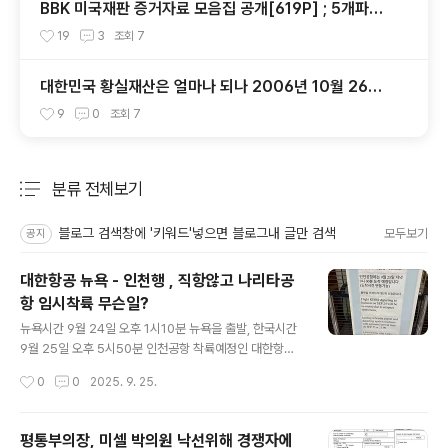
BBK 미국재판 증거자료 모음집 공개[619P] ; 5개파일
- 다운로드가능
19
3
조회
7
대한민국 황실재산은 얼마나 되나 2006년 10월 26일
주간동아
9
0
조회
7
분류 전체보기
주요 글 목록
블로그 검색창에 '키워드'넣으면 블로그내 글만 검색
모두보기
공지
대한항공 뉴욕 - 인천행 , 직항않고 나리타공
항 임시착륙 무슨일?
글 내용
뉴욕시간 9월 24일 오후 1시10분 뉴욕을 출발, 한국시간
9월 25일 오후 5시50분 인천공항 착륙예정인 대한항공
082편이 인천으로 곧바로 가지 않고 나리타공항에 착륙할
작성시간
0
0
2025. 9. 25.
것으로 확인됐습니다, 대한항공은은 오늘 낮 JFK공항 출
국 터미널에 공고문을 부착하고 'KE 082 인천행은 항로상
제한의 영향으로 우회항로를 사용, 일본 나리타공항에 임
평통부의장, 미셀 박의원 낙선위해 경쟁자에