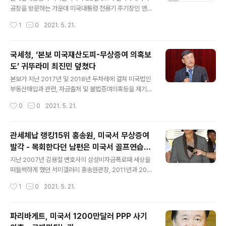
공장을 방문하는 가운데 미국대통령 전용기 주기장인 앤드
류스 공군기지 인근에 내일 오전부터 비행금지구역이 설정
작성시간
1
0
2021. 5. 21.
된 것으로 확인돼 바이든 대통령의 동행가능성이 점쳐지고
있습니다 미연방항공청 FAA는 지난 20일 오전 5시52분
[1052 UTC], 앤드류스 공군기지 일대에 비행금지구역을
국세청, ‘본보 미국재산도피-무상증여 의혹보
설정했으며 이유는 미국 대통령이동을 의미하는 VIP이동
도’ 귀뚜라미 최진민 덮쳤다
[VIP MOVEMENT]로 확인됐습니다 [연방항공청이 NO
글 내용
TAM 에서 VIP로 표현하는 인물은 미국의 대통령입니다]
본보가 지난 2017년 및 2018년 두차레에 걸쳐 미국법인
미연방항공청이 비행을 금지한 기간은 22일 오전 9시30
부동산매입과 관련, 자금출처 및 불법증여의혹등을 제기했
분 [1030 UTC]부터 23일 오후 7시30분[24일 0030
던 보일러업체 귀뚜라미가 특별세무조사를 받고 있는 것으
작성시간
0
0
2021. 5. 21.
UTC]까지이며 이 시간은 문재인대통령이 조지아주 SK공
로 확인됐다. 특히 이번 세무조사는 대기업 조사를 담당하
장방문을 위해 출발하는 시간과..
는 부서가 아닌 비자금 조성, 탈세등을 전담하는 부서가 투
입된 것으로 드러나, 본보에 보도된 미국법인의 부동산 매
관세체납 랭킹15위 홍송원, 미국서 무상증여
입 및 자금출처, 무상증여의혹 등을 조사하고 있는 것으로
발각 - 목회한다던 남편은 미국서 골프연습장
추정된다 . 한편 최진민회장일가는 로스앤젤레스의 외식업
글 내용
운영
체 닥터로빈을 지난해 전격 폐업한 것으로 확인됐으며, 올
지난 2007년 김용철 변호사의 삼성비자금폭로때 세상을
해 3월 귀뚜라미 아메리카라는 상업용부동산 임대업체를
떠들썩하게 했던 서미갤러리 홍송원관장, 2011년과 201
설립한 것으로 드러나 또 다른 부동산을 추가매입했을 가
3년 두차례 구속됐고 지난해 11월말 항소심에서 조세포탈
작성시간
1
0
2021. 5. 21.
능성도 배제할 수 없다. 중략 전체기사 선데이저널 유에스
혐의로 유죄판결과 함께 벌금 20억원선고를 받았고, 지난
에이 https://bit.ly/3fvWHxn
해 12월 관세 16억원상당을 체납, 상습 고액체납자 명단에
오른 홍씨가 LA소재 330만달러상당의 주택을 자신의 둘
파리바게트, 미국서 1200만달러 PPP 사기
째아들에게 무상증여했다는 의혹이 제기됐다. 또 홍씨의