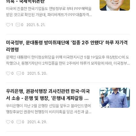
의혹 - 국제먹튀논란
남편으로 한국 온누리교회 부목사를 지낸 박담회씨는 목회
글 내용
를 하면서도 지난해초까지 LA인근에서 골프연습장을 운
미국에 진출한 한국기업들도 연방정부로 부터 PPP혜택을
영한 것으로 밝혀졌다. 재벌일가의 그림구매 대리인, 대한
받은 것으로 확인된 가운데, 파리바게트가 PPP대출자격이
민국 최고의 화상으로 알려졌던 홍송원 서미갤러리관장,
되지 않는 데도 1200만달러상당 탕감성 대출을 받았다는
작성시간
1
0
2021. 5. 21.
홍씨는 지난 2007년 7월 31일 캘리포니아주 9038 원더
의혹이 제기되고 있다. 파리바게트는 3개사가 대출을 받았
랜드파크애비뉴 주택을 318만6천 달러에 매..
으나, 이중 2개는 아예 대출자격이 되지 않아 올해 2차대
출은 신청하지 못했으며, 1개사는 올해 정부대출한도가 늘
미국정부, 문대통령 방미취재단에 '접종 2주 안됐다' 하루 자가격
어났음에도 불구하고 지난해의 4분의 1만 대출을 신청한
리명령
것으로 드러나 이같은 의혹을 구체적으로 뒷받침하고 있
글 내용
다. 미국내 자회사 5개를 통해 PPP대출을 받은 아주호텔
문재인 대통령이 한미정상회담을 위해 미국현지시간 5월 19일오후 워싱턴DC에 도
앤리조트 도 금융당국에 제출한 지난해 감사보고서등에 3
착했으나, 동행기자단이 2차접종을 한뒤 2주에서 하루가 모자람에 따라, 미국정부
50만달러상당의 PPP대출내역을 아예 기재하지 않은 것
가 '1일 호텔자가격리'를 강하게 요청, 취재단이 자가격리에 들어갔습니다 청와대 기
작성시간
0
0
2021. 5. 20.
으로 밝혀져 외부감사법위반이라는 의혹을 사고 있다. 또
자단은 당초 문재인대통령 방미와 관련, 30명을 취재단을 선정, 지난 4월 15일 화이
지난해 610만달러상당의 PPP대출을 받아 미국..
자 1차 접종을 받은데- 이어, 지난 5월 6일 화이자 2차접종을 받았습니다. 그뒤 미국
정부가 방미단 축소를 요청, 동행취재단은 30명에서 22명으로 줄었고, 오늘 오후 2
우리은행, 권광석행장 괴사진관련 한국-미국
2명이 대통령전용기편으로 워싱턴 DC에 도착했습니다 하지만 미국정부는 화이자
서 소송 - 은행 및 행장, '은행내 계파갈등 심
나 모더나 접종뒤 14일이 지나야 접종완료자로 인정하기 때문에 동행취재단은 2차
글 내용
각' 자해성 주장도 - 행장선임시기에 특정후보
접종뒤 오늘이 14일째로, 내일 접종완료자가 됩니다. 이에 따..
우리은행이 지난 2월 은행장 선임을 앞두고 블라인드앱에
비호 -
행장후보인 권광석 현행장의 비리의혹을 담은 사진과 글이
게재되자, 변호사를 대거 선임, 경찰에 고소하는 가 하면 손
작성시간
0
0
2021. 4. 29.
해배상소송을 제기한 것으로 드러났다. 블라인드앱에 올라
온 사진은 권행장으로 추정되는 인물이 유흥주점에서 접대