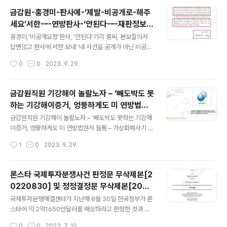
금감원-홍경미-판사에-‘제발-비공개로-해주
세요’서한-–-연방판사-‘안된다-–-재판정보접
글 내용
근-수정헌법-1조의-권리’-기각
홍경미,‘비공개요청’판사, ‘안된다’기각 홍씨, 본보질의서
답변않고 판사에 서한 보내 ‘내 사건을 공개가 아닌 비공개
로 해달라’요청 연방판사, 11일 홍씨 비공개요청 전격 기각
작성시간
0
0
2023. 9. 29.
판사,‘재판정보접근권은 수정헌법1조의 권리’ ‘기자는 연방
법원 공개시스템 통해 연락처 확보’ ‘연방민사소송법, 모든
소송장은 당사자 공개’ ‘가상화폐사기는 홍씨가 언급했듯
금감원직원 기강해이 놀랄노자 – ‘빼도박도 못
공익적 사건’ ‘소송장 공개때 이익이 비공개이익보다 더 크
하는 기강해이증거, 엉뚱하게도 미 연방법원
다’ ‘소송뒤 9주동안 가만있다 기자연락뒤 비공개요청’ ‘선
글 내용
서 들통 – 가상화폐사기 연방 법원 소송장 보
데이저널 대 홍경미케이스’수정헌법1조재확인 ‘재판정보
금감원직원 기강해이 놀랄노자 – ‘빼도박도 못하는 기강해
니 금감원 컴퓨터서 출력 – 개인 소송장에 ‘금
접근권 재확인’두고두고 인용- 회자될듯 상세기사 http
이증거, 엉뚱하게도 미 연방법원서 들통 – 가상화폐사기 연
s://buly.kr/4QjenZu 금감원 홍경미, 판사에 ‘제발 비공
방 법원 소송장 보니 금감원 컴퓨터서 출력 – 개인 소송장
감..
작성시간
1
0
2023. 9. 29.
개로 해주세요’서한 – 연방판사, ‘안된다 – 재판정보접근 수
에 ‘금감원 로고’ 워터마크 – ‘이문서 는 금감원자산입니다’
정헌법 1..
경고문구는 금감원전산망사용 입증 - 소송원고 홍경미와
동일이름의 인물, 문서에 적힌 금감원 부서 근무 – 소송원
론스타 국제투자분쟁사건 판정문 무삭제본[2
고, ‘금감원직원이냐’본보 질문에 답변않고 엄포 – 정부부
0220830] 및 정정결정문 무삭제본[2023
처 및 공기업 및 공공기관 전면 보안전점 절실 - 뉴욕남부
글 내용
0508] 공개
연방 법원[사건번호 SDNY – 1:23-CV-5500-UA] http
국제투자분쟁해결센터가 지난해 8월 30일 한국정부가 론
s://buly.kr/Csfxw33 금감원직원 기강해이 놀랄노자 -
스타에 약 2억1650만달러를 배상하라고 판정한 것과 관
금감원직원, 금감원 프린터로 미국소송제기 - 소송장에 '이
련, 해당판정문의 무삭제 원문을 공개합니다. 한국정부는
작성시간
0
0
2023. 7. 10.