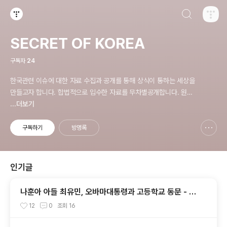
검색하기
티스토리
SECRET OF KOREA
구독자
24
한국관련 이슈에 대한 자료 수집과 공개를 통해 상식이 통하는 세상을
만들고자 합니다. 합법적으로 입수한 자료를 무차별공개합니다. 원칙
은 'NO EVIDENCE,NO STORY', 다운로드 www.docstoc.com/
...더보기
profile/cyan67 , 이메일 jesim56@gmail.com, 안보일때는 구글
리더나 RSS로!!
구독하기
방명록
신고하기 레이어
열기
인기글
나훈아 아들 최유민, 오바마대통령과 고등학교 동문 - 하
와이 푸나호우사립학교 동문
12
0
조회
16