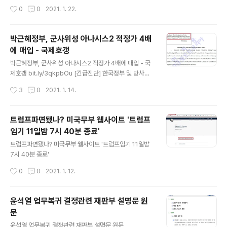
학등을 위해 이 주택을 매입한 것으로 추정된다. 뉴욕의 콘
지난 1998년 탄자니아 및 케냐에서 발생한 미국대사관 테러사건 희생자들이 미국
작성시간
0
0
2021. 1. 22.
도값이 서울의 집값보다도 오히려 싸고 재산세도 사실상
연방법원에 한국기업은행을 상대로 55억달러 손해배상소송을 제기했다. 희생자들
공짜에 가까워 재벌이 아니더라도 뉴욕콘도 매입이 늘..
이 요구한 55억달러는 지난 2014년 이란정부대상 승소판결액으로, 이자를 감안하
면 현재 백억달러상당에 달해 기업은행에 예치된 이란정부의 원유수출대금보다 많
박근혜정부, 군사위성 아나시스2 적정가 4배
은 것이다. 만약 연방법원이 패소판결을 내리거나, 이에 앞서 계좌가압류명령만 내려
에 매입 - 국제호갱
도 단 한푼도 이란에 돌려줄 수 없게 된다. 이 소송으로 이란갈등에 대한 해법은 더욱
글 내용
꼬이게 됐으며 누구도 사법부판단에 개입할 수 없기 때문에 한국과 미국등 정부..
박근혜정부, 군사위성 아나시스2 적정가 4배에 매입 - 국
제호갱 bit.ly/3qkpbOu [긴급진단] 한국정부 및 방사청
록히드마틴과 공동 피소된 한심한 내막 안치용 대기자가
작성시간
3
0
2021. 1. 14.
최초로 폭로하는 F35A전투기 도입 실태보고서 한국, 록히
드마틴 농간에 31억 달러 날리고 ‘국제호갱’ 전락 반역적
무기계약 국부만 거덜나다 한국정부가 F35A전투기, 7조
트럼프파면됐나? 미국무부 웹사이트 '트럼프
5천억 sundayjournalusa.com
임기 11일밤 7시 40분 종료'
글 내용
트럼프파면됐나? 미국무부 웹사이트 '트럼프임기 11일밤
7시 40분 종료'
작성시간
0
0
2021. 1. 12.
윤석열 업무복귀 결정관련 재판부 설명문 원
문
글 내용
윤석열 업무복귀 결정관련 재판부 설명문 원문