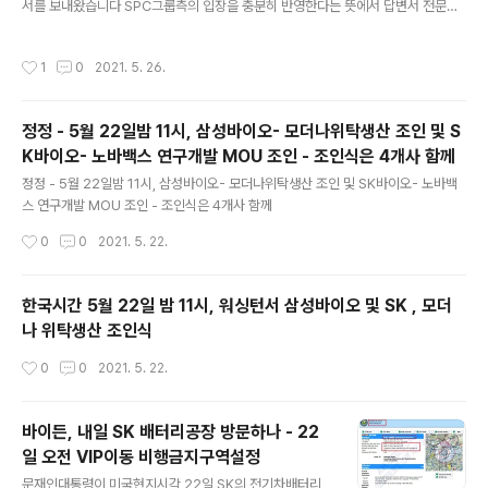
서를 보내왔습니다 SPC그룹측의 입장을 충분히 반영한다는 뜻에서 답변서 전문을
맞았기 때문에 한인3세가 미스아메리카로 선정된 것은 더
원문 그대로 게재합니다 SPC그룹의 답변서에 감사드립니다. 하지만 이 답변서도 P
욱 의미가 큽니다. 브로일스양은 현재 애리조나주립대에서
PP관련 미국 연방법에 배치되는 것으로 생각되는 부분이 적지 않습니다. 따라서 SP
바이오메디컬을 전공하고 있으며, 주의력결핍과 과다행동
작성시간
1
0
2021. 5. 26.
C그룹에 2차 질의서를 발송한 상황이며, 현재 답변을 기다리고 있습니다 ======
장애, 그리고 손톱을 물어뜯는 증세인 더마틸로 마니아라
===================================================
는 장애를 힘겹게 극복한 스토리를 소개, 뜨거운 박수를 받
=================== 답변서 1. 미국 연방중소기업청이 공개한 PPP [고용
았습니다
정정 - 5월 22일밤 11시, 삼성바이오- 모더나위탁생산 조인 및 S
보장대출] 내역에 따르면 파리바게트아메리카가 연방중소기업청에서 지난 2020
K바이오- 노바백스 연구개발 MOU 조인 - 조인식은 4개사 함께
년 4 월 27 일 직원이 500 명이라며 766 만..
글 내용
정정 - 5월 22일밤 11시, 삼성바이오- 모더나위탁생산 조인 및 SK바이오- 노바백
스 연구개발 MOU 조인 - 조인식은 4개사 함께
작성시간
0
0
2021. 5. 22.
한국시간 5월 22일 밤 11시, 워싱턴서 삼성바이오 및 SK , 모더
나 위탁생산 조인식
작성시간
0
0
2021. 5. 22.
바이든, 내일 SK 배터리공장 방문하나 - 22
일 오전 VIP이동 비행금지구역설정
글 내용
문재인대통령이 미국현지시각 22일 SK의 전기차배터리