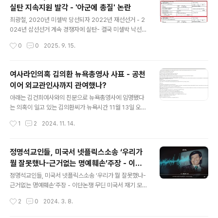
시착륙한뒤 다시 인천으로 재운항할 것'이라고 밝혔습니
실탄 지속지원 발각 - '아군에 총질' 논란
다.이에 따라 오후 5시50분 인천공항 도착예정이던 KE0
글 내용
82는 3시간여 지연된 오후 9시 도착예정이라고 밝혔으며,
최광철, 2020년 미셀박 당선되자 2022년 재선선거 - 2
특히 도착시간이 변동될 수 있다고 설명했습니다.대한항공
024년 삼선선거 계속 경쟁자에 실탄- 결국 미셀박 낙선최
인천행 승객들은 공항 도착뒤 이같은 사실을 알고 당황해
광철, 2022년 8월 13일 미셀 박의원 경쟁자 제이 첸 당선
작성시간
0
0
2025. 9. 15.
하며, 우회항로 사용이유가 무엇이냐고 물었으나, 대한항
위해 2900달러 지원 - 2900달러는 개인최대 지원액최
공측은 이에 대해 제대로 답변하지 ..
규선, 2022년 8월 13일 미셀 박의원 경쟁자 제이 첸 당선
위해 2900달러 지원 - 2900달러는 개인최대 지원액최
여사라인의혹 김의환 뉴욕총영사 사표 - 공천
광철은 2022년 민주평통 미주부의장 및 KAPAC대표 -
이어 외교관인사까지 관여했나?
최규선은 KAPAC 이사장최광철, 2024년 10월 4일 미셀
글 내용
박의원 경쟁자 데릭 트란 당선위해 1000달러 지원최광철,
아래는 김건희여사와의 친분으로 뉴욕총영사에 임명됐다
2024년 10월 13일 미셀 박의원 경쟁자 데릭 트란 당선위
는 의혹이 일고 있는 김의환씨가 뉴욕시간 11월 13일 오후
해 5백달러 지원최광철, 2024년 10월 11일 미셀 박의원
카톡으로 지인들에게 뿌리고 있는 글입니다. '날좀 보소'하
작성시간
1
2
2024. 11. 14.
경쟁자 트란 당선위해 트란빅토리펀드에 5백달러 ..
는 성향이 강하다는 평가를 받고 있는 분입니다, 아래는 김
의환총영사가 뿌린 글입니다. 전문그대로 옮겼습니다 ----
--- ☆ 근거 없는 민주당 비난에 대한 총영사 입장 ☆ 국
정명석교인들, 미국서 넷플릭스소송 ‘우리가
회 외통위 소속 야당의원이 국정감사 기간중에 지속적으
뭘 잘못했나-근거없는 명예훼손’주장 - 이단
로 총영사 해임, 직위해제를 떠들어대고 국정감사가 종료
글 내용
논쟁 무딘 미국서 재기 모색하나
된 이후에도 총영사를 공격하고 있다. 그동안 총영사에 대
정명석교인들, 미국서 넷플릭스소송 ‘우리가 뭘 잘못했나-
한 민주당의 악랄한 공격에 대응하지 않았다. 일고의 가치
근거없는 명예훼손’주장 - 이단논쟁 무딘 미국서 재기 모색
도 없기 때문이다. 그러나 이런 상황이 계속 될 경우 외교
하나 https://shorturl.at/wERX2
작성시간
2
0
2024. 3. 8.
부는 물론 우리 정부도 부담이 될 것이다. 동포사회도 불안
과 염려가 커질 수밖에 없다. 19..