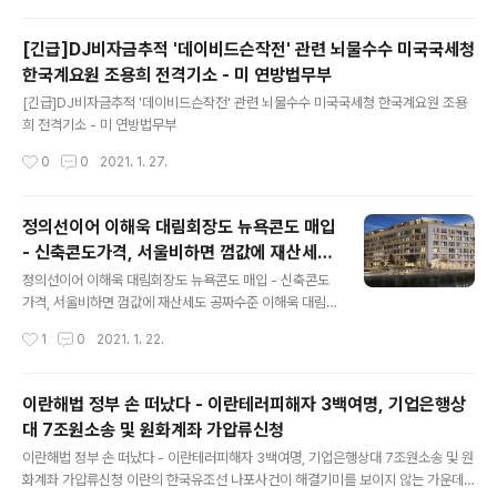
습니다 연방법무부는 연방국세청 한국계 요원 브라이언 조
를 위조외국여권소지, 개인신분도용, 수사과정에서의 허위
[긴급]DJ비자금추적 '데이비드슨작전' 관련 뇌물수수 미국국세청
진술, 아파트매입관련 사기송금등의 혐의로 기소했다고 미
한국계요원 조용희 전격기소 - 미 연방법무부
국시간 26일 오후 공식발표했습니다 연방국세청 범죄수사
글 내용
대소속 요원인 조씨는 한국검찰조사결과 '지난 2010년 5
[긴급]DJ비자금추적 '데이비드슨작전' 관련 뇌물수수 미국국세청 한국계요원 조용
월 중하순경 DJ비자금 조사명목으로, 서울 강남구 모 아파
희 전격기소 - 미 연방법무부
트 101동 405호거주 자신의 처제를 통해 국정원요원으로
작성시간
0
0
2021. 1. 27.
부터 3500만원을 받은 것'으로 드러난 인물입니다. 연방
법무부는 기소장에서 '무명씨[JOHN DOE]라는 ..
정의선이어 이해욱 대림회장도 뉴욕콘도 매입
- 신축콘도가격, 서울비하면 껌값에 재산세도
글 내용
공짜수준
정의선이어 이해욱 대림회장도 뉴욕콘도 매입 - 신축콘도
가격, 서울비하면 껌값에 재산세도 공짜수준 이해욱 대림
산업 회장이 약 한달전 뉴욕 브루클린 이스트리버 강변의
작성시간
1
0
2021. 1. 22.
콘도를 매입한 것으로 확인됐다. 이회장이 매입한 콘도는
트럼프대통령의 사위인 쿠시너일가가 신축한 콘도로, 맨해
튼 마천루가 한눈에 바라다 보이는 콘도이다. 이에 앞서 정
이란해법 정부 손 떠났다 - 이란테러피해자 3백여명, 기업은행상
의선 현대차그룹 회장도 지난 2019년말 뉴욕 맨해튼 허드
대 7조원소송 및 원화계좌 가압류신청
슨야드 고급 콘도를 매입한 것으로 드러났다. 이미 지난 2
글 내용
006년께 투자용 해외부동산매입이 허용됐기 때문에 주택
이란해법 정부 손 떠났다 - 이란테러피해자 3백여명, 기업은행상대 7조원소송 및 원
매입은 합법이며, 해외출장때의 프라이버시, 자녀들의 유
화계좌 가압류신청 이란의 한국유조선 나포사건이 해결기미를 보이지 않는 가운데,