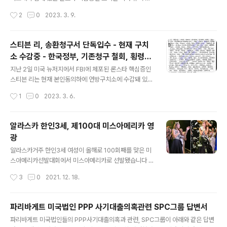
자라고 주장했습니다 전우원씨는 자신이 전두환씨의 손자
지시간 8일 보석금 천만달러에 전격 석방됐습니다 특히 스
작성시간
2
0
2023. 3. 9.
임을 입증하기 위해 전두환 대통령이 런닝셔츠차림으로 자
티븐 리는 지난 2020년 9월초 본보가 공개한 뉴저지주택
녀 2명과 잠들어 있는 사진을 올린뒤 '제 이름은 전우..
에서 체포됐고, 보석중 주거지도 이 주택으로 결정됐습니
다 상세기사 선데이저널 유에스에이 https://tinyurl.co
스티븐 리, 송환청구서 단독입수 - 현재 구치
m/mrudjknr [안치용 대기자 단독충격리포트2] 한국정부
소 수감중 - 한국정부, 기존청구 철회, 횡령으
상대 5조5천억 론스타 소송, 스모킹 건 론스타 핵심증 15
글 내용
로 재청구
년째 도주 스티븐 리…연기처럼 사라진 그가 뉴저지 주에
지난 2일 미국 뉴저지에서 FBI에 체포된 론스타 핵심증인
거주하고 있다니… 모든 증거들은 그를 가리키고 있다 지난
스티븐 리는 현재 본인동의하에 연방구치소에 수감돼 있으
2017년 8월 해외도주 12년만에 이탈리아에서 체포됐지
며, 한국법무부는 지난 2020년 7월말, 2006년 미국정부
작성시간
1
0
2023. 3. 6.
만 한국정부의 늦장 sundayjournalusa.com 뉴저지 연
에 청구 한 스티븐 리 인도청구를 철회하고, 혐의를 횡령으
방법원은 뉴욕..
로 한정, 다시 인도를 청구한 것으로 확인됐습니다. 연방검
찰은 오늘 스티븐 리가 지난 2일 뉴저지에서 FBI에 체포된
알라스카 한인3세, 제100대 미스아메리카 영
뒤 보석청문회가 열릴 때까지 연방구치소에 수감된다는 데
광
합의, 현재 뉴저지주 뉴왁인근 구치소에 수감돼 있다고 밝
글 내용
혔습니다 연방검찰은 이에 앞서 지난 2월 24일 연방법원
알라스카거주 한인3세 여성이 올해로 100회째를 맞은 미
에 ‘한국정부가 스티븐 리에 대한 범죄인인도를 청구했
스아메리카선발대회에서 미스아메리카로 선발됐습니다 알
다’며 관련증거를 첨부, 스티븐 리 신병확보를 위한 체포영
라스카 앵커리지 한인회장을 지낸 김부열 전회장의 외손녀
작성시간
3
0
2021. 12. 18.
장을 청구했고, 이 영장을 스티븐 리 체포때까지 공개하지
인 올해 20세 엠마 브로일스양이 어제 커네티컷주 모히건
말아달라고 요청했습니다, 이에 따..
선카지노에서 열린 미스아메리카선발전에서 50개주와 워
싱턴DC 대표등 51명의 미녀를 제치고 영예의 우승을 차
파리바게트 미국법인 PPP 사기대출의혹관련 SPC그룹 답변서
지, 2021 미스아메리카의 영광을 안았습니다 특히 지난 1
글 내용
파리바게트 미국법인들의 PPP사기대출의혹과 관련, SPC그룹이 아래와 같은 답변
921년 시작된 미스아메리카선발대회는 올해로 백주년을