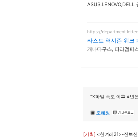
ASUS,LENOVO,DE
https://department.lotte
라스트 역시즌 위크 
캐나다구스, 파라점퍼스 
“X파일 폭로 이후 4년
▣
조혜정
[기획]
<한겨레21>-진보신