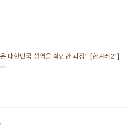
년은 대한민국 성역을 확인한 과정” [한겨레21]
0:42
트