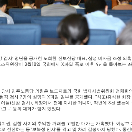
떡값 검사’ 명단을 공개한 노회찬 진보신당 대표, 삼성 비자금 조성 의
노조위원장이 8월18일 국회에서 X파일 폭로 이후 4년을 돌아보는 
회찬 당시 민주노동당 의원은 보도자료와 국회 법제사법위원회 전체회의를
·현직 검사 7명의 실명과 X파일 일부를 공개했다. “석조(홍석현 회
니어들(신참 검사), 회장께서 전에 지시한 거니까, 작년에 3천 했는데 
하고…” 등의 대화가 담겨 있었다.
정치권, 검찰 사이의 추악한 거래를 고발한 대가는 가혹했다. 이상호 
로 전전하는 등 ‘보복성 인사’를 겪고 몇 차례 감봉까지 당했다. 통