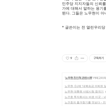
민주당 지지자들의 신뢰를 
가에 대해서 말하는 용기를
뛴다. 그들은 노무현이 아니
* 글쓴이는 전 열린우리
9
구독하기
'
노무현 친인척 관련서류
' 카테고리의
노무현, DJ에 '대북송금 어찌된 
노무현 대통령 사법시험 합격기
(
노건호 투자회사는 바로 이곳 - vii
노건호의 즐겨찾기를 엿보다 - 