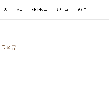
홈
태그
미디어로그
위치로그
방명록
 윤석규