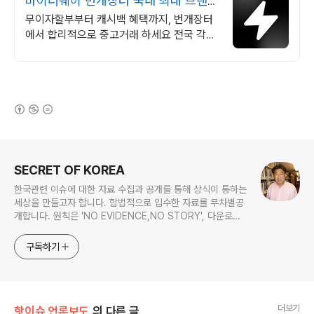
바이더웨이 번개장터 국내 최대 브랜드
중고거래
무이자할부부터 캐시백 혜택까지, 번개장터
에서 합리적으로 중고거래 하세요 전국 각지
에서 올라오는 전국구 최다 상품 매일 10만
개 이상의 신규 상품 업로드
(새창열림)
로그 정보
SECRET OF KOREA
한국관련 이슈에 대한 자료 수집과 공개를 통해 상식이 통하는
세상을 만들고자 합니다. 합법적으로 입수한 자료를 무차별공
개합니다. 원칙은 'NO EVIDENCE,NO STORY', 다운로드
www.docstoc.com/profile/cyan67 , 이메일
jesim56@gmail.com, 안보일때는 구글리더나 RSS로!!
구독하기
더보기
핫이슈 언론보도
의 다른 글