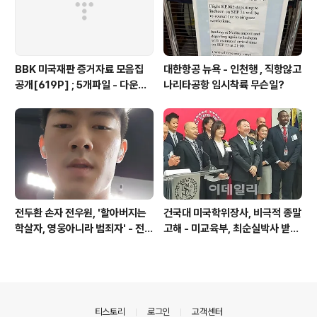
BBK 미국재판 증거자료 모음집
대한항공 뉴욕 - 인천행 , 직항않고
공개[619P] ; 5개파일 - 다운로
나리타공항 임시착륙 무슨일?
드가능
전두환 손자 전우원, '할아버지는
건국대 미국학위장사, 비극적 종말
학살자, 영웅아니라 범죄자' - 전재
고해 - 미교육부, 최순실박사 받은
용박상아아들 전우원
PSU 인증취소
의안내
티스토리
로그인
고객센터