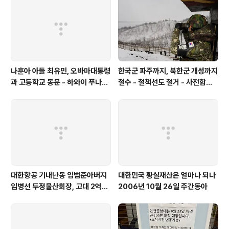
나훈아 아들 최유민, 오바마대통령
한국군 파주까지, 북한군 개성까지
과 고등학교 동문 - 하와이 푸나호
철수 - 철책선도 철거 - 사전합의
우사립학교 동문
설 주요내용
대한항공 기내난동 임범준아버지
대한민국 황실재산은 얼마나 되나
임병선 두정물산회장, 고대 2억기
2006년 10월 26일 주간동아
탁