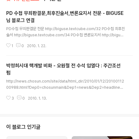
PD 수첩 무죄판결문,최후진술서,변론요지서 전문 - BIGUSE
님 블로그 연결
글 내용
PD수첩 무죄판결문 전문 http://biguse.textcube.com/32 PD수첩 최후진
술서 http://biguse.textcube.com/34 PD수첩 변론요지서 http://bigus
e.textcube.com/33
1
0
2010. 1. 22.
박정희시대 핵개발 비화 - 오원철 전 수석 입열다 : 주간조선
펌
글 내용
http://news.chosun.com/site/data/html_dir/2010/01/12/20100112
00988.html?Dep0=chosunmain&Dep1=news&Dep2=headline2&
Dep3=h2_05 “核 봉투 2개 봉인해 최규하에 전달… 신군부가 美에 넘겼을
3
0
2010. 1. 13.
가능성” 한국전력이 총 건설비 200억달러에 달하는 아랍에미리트연합(UAE)
의 원자력발전소 프로젝트를 수주하면서 원자력에 대한 관심이 뜨겁다. 정부가
원전 개발에 착수한 지 40여년 만에 프랑스 등 원전 선진국의 기술력을 따라잡
은 것은 물론이고 세계에서 6번째 원전수출국이 되는 쾌거를 이뤘기 때문이다.
한국이 ‘원전 강국’으로 발돋움하게 된 출발점은 박정희 정권 시절에 마련됐다.
이 블로그 인기글
박정희 전 대통령은 미국의 감시와 견제 속에 원..