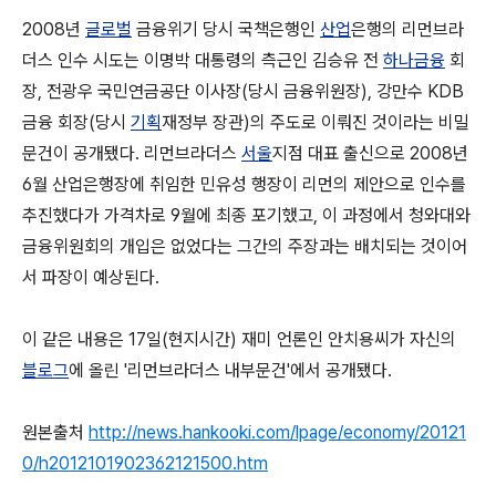
2008년
글로벌
금융위기 당시 국책은행인
산업
은행의 리먼브라
더스 인수 시도는 이명박 대통령의 측근인 김승유 전
하나금융
회
장, 전광우 국민연금공단 이사장(당시 금융위원장), 강만수 KDB
금융 회장(당시
기획
재정부 장관)의 주도로 이뤄진 것이라는 비밀
문건이 공개됐다. 리먼브라더스
서울
지점 대표 출신으로 2008년
6월 산업은행장에 취임한 민유성 행장이 리먼의 제안으로 인수를
추진했다가 가격차로 9월에 최종 포기했고, 이 과정에서 청와대와
금융위원회의 개입은 없었다는 그간의 주장과는 배치되는 것이어
서 파장이 예상된다.
이 같은 내용은 17일(현지시간) 재미 언론인 안치용씨가 자신의
블로그
에 올린 '리먼브라더스 내부문건'에서 공개됐다.
원본출처
http://news.hankooki.com/lpage/economy/20121
0/h2012101902362121500.htm