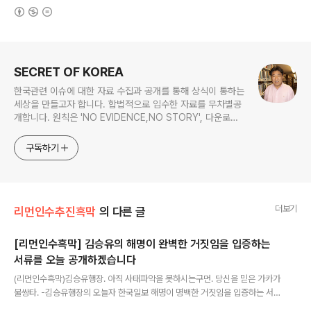
(새창열림)
로그 정보
SECRET OF KOREA
한국관련 이슈에 대한 자료 수집과 공개를 통해 상식이 통하는
세상을 만들고자 합니다. 합법적으로 입수한 자료를 무차별공
개합니다. 원칙은 'NO EVIDENCE,NO STORY', 다운로드
www.docstoc.com/profile/cyan67 , 이메일
jesim56@gmail.com, 안보일때는 구글리더나 RSS로!!
구독하기
더보기
리먼인수추진흑막
의 다른 글
[리먼인수흑막] 김승유의 해명이 완벽한 거짓임을 입증하는
서류를 오늘 공개하겠습니다
글 내용
(리먼인수흑막)김승유행장. 아직 사태파악을 못하시는구먼. 당신을 믿은 가카가
불쌍타. -김승유행장의 오늘자 한국일보 해명이 명백한 거짓임을 입증하는 서
류를 오늘 공개하겠습니다. 2012/10/17 - [분류 전체보기] - [리먼브라더스