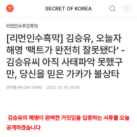
검색하기
SECRET OF KOREA
티스토리
리먼인수추진흑막
[리먼인수흑막] 김승유, 오늘자
해명 '팩트가 완전히 잘못됐다' -
김승유씨 아직 사태파악 못했구
만, 당신을 믿은 가카가 불상타
안치용 AN CHI YONG
2012. 10. 19. 06:10
김승유의 해명이 완벽한 거짓임을 입증하는 서류를 오늘
공개하겠습니다