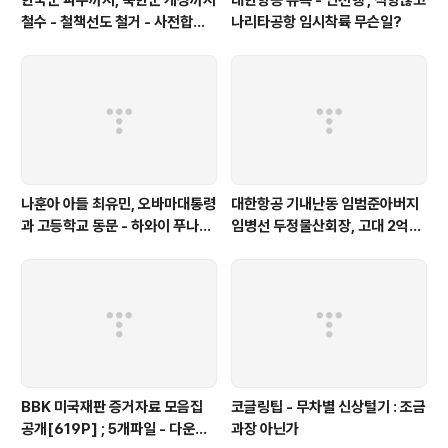
한국군 파주까지, 북한군 개성까지
대한항공 뉴욕 - 인천행 , 직항않고
철수 - 철책선도 철거 - 사전합의
나리타공항 임시착륙 무슨일?
설 주요내용
나훈아 아들 최유민, 오바마대통령
대한항공 기내난동 임범준아버지
과 고등학교 동문 - 하와이 푸나호
임병선 두정물산회장, 고대 2억기
우사립학교 동문
탁
BBK 미국재판 증거자료 모음집
코글링팁 - 무차별 신상털기 : 조금
공개[619P] ; 5개파일 - 다운로
과장 아닌가