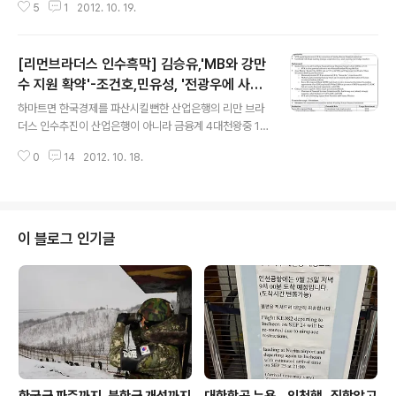
5
1
2012. 10. 19.
인수흑막] 김승유,'MB와 강만수 지원 확약'-조건호,민유성, '전광우에 사전브리
핑- 지지확보': 리만브라더스 내부문건 2012/10/15 - [분류 전체보기] - MB
정권 인수위시절 산업은행, 리만 브라더스에 투자타진 비밀전화 - 리만 브라더
[리먼브라더스 인수흑막] 김승유,'MB와 강만
스 내부문건 발견
수 지원 확약'-조건호,민유성, '전광우에 사전
글 내용
브리핑- 지지확보': 리만브라더스 내부문건
하마트면 한국경제를 파산시킬뻔한 산업은행의 리만 브라
더스 인수추진이 산업은행이 아니라 금융계 4대천왕중 1
명으로 꼽히는 MB의 절친 김승유 하나은행장에 의해 추진
0
14
2012. 10. 18.
됐으며 민유성 리먼 브라더스 서울지점대표가 산업은행 행
장에 임명된 것도 리만 브라더스 인수를 위한 것은 물론 국
책은행장 선정과정에 외국금융기관인 리만 브라더스가 개
입됐음을 암시하는 문서가 발견됐습니다. 2012/10/22 -
[분류 전체보기] - [리먼인수흑막]산은행장선임에 리만 입
이 블로그 인기글
김? - 행장선임 1주일전 '민유성 행장되면 정말 한건 된다'
최고경영진 이메일발견 : 이메일원문 2012/10/22 - [분
류 전체보기] - [리먼인수흑막]한국투자공사도 6월 5일 리
먼과 비밀협약-홍석주사장이름위에 누군가 대리서명 :협
약서 첨부 2012/10/18 -..