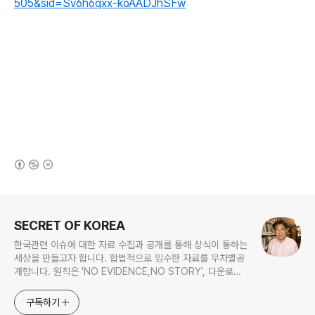
505&sid=Sv6h6qxx-koAADJhSFw
(새창열림)
로그 정보
SECRET OF KOREA
한국관련 이슈에 대한 자료 수집과 공개를 통해 상식이 통하는
세상을 만들고자 합니다. 합법적으로 입수한 자료를 무차별공
개합니다. 원칙은 'NO EVIDENCE,NO STORY', 다운로드
www.docstoc.com/profile/cyan67 , 이메일
jesim56@gmail.com, 안보일때는 구글리더나 RSS로!!
구독하기