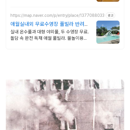
아기 침대. 필요한 모든 게 갖춰진 숙소를 예
약하세요.
https://map.naver.com/p/entry/place/1377088033
광고
애월실내외 무료수영장 풀빌라 반려견
동반 이국적 감성숙소
실내 온수풀과 대형 야외풀, 두 수영장 무료.
돌담 속 완전 독채 애월 풀빌라. 물놀이용품
완비, 아이도 반려견도 환영. 이국적 감성에
불멍과 파티까지 즐겨요.