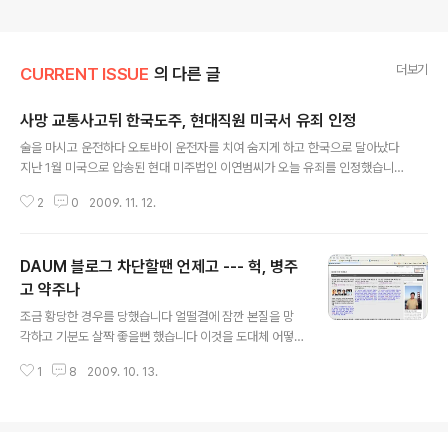
더보기
CURRENT ISSUE
의 다른 글
사망 교통사고뒤 한국도주, 현대직원 미국서 유죄 인정
글 내용
술을 마시고 운전하다 오토바이 운전자를 치여 숨지게 하고 한국으로 달아났다
지난 1월 미국으로 압송된 현대 미주법인 이연범씨가 오늘 유죄를 인정했습니
다 미국 캘리포니아주 오렌지카운티 검찰은 오늘 이연범씨가 지난 2005년 10
2
0
2009. 11. 12.
월 오렌지카운티 55번 도로에서 발생한 음주운전에 따른 과실치사 혐의를 인정
했다고 밝혔습니다 이에 따라 이씨는 다음달[12월] 7일 열릴 선고공판에서 징
역 9년형에 처해질 것으로 예상됩니다 이씨는 지난 2005년 10월 회사 회식뒤
DAUM 블로그 차단할땐 언제고 --- 헉, 병주
술을 마신상태에서 차량 헤드라이트를 켜지 않은채 55번 도로를 달리다 중앙분
리대를 들이받았고 뒤따라 오던 오토바이 운전자 라이언 달라스 쿡이 불이 꺼진
고 약주나
글 내용
이씨의 차량을 들이받은뒤 다른 차에 치여 현장에서 숨졌지만 쿡씨에 대해 아무
조금 황당한 경우를 당했습니다 얼떨결에 잠깐 본질을 망
런 조치도 취하지 않고 달아..
각하고 기분도 살짝 좋을뻔 했습니다 이것을 도대체 어떻
게 받아들여야 할지 --- 제가 조현준 효성사장 관련 4백5
1
8
2009. 10. 13.
0만달러 주택구입, 효성 유모 상무 개입등 2건의 글을 올
렸다가 자고 아침에 일어났다니 글이 아래처럼 차단돼 있
었습니다 이 이이 대충 10월 6일 오후 6시경 발생한 것 같
습니다 DAUM으로 부터 아래와 같은 엄중경고도 받았습