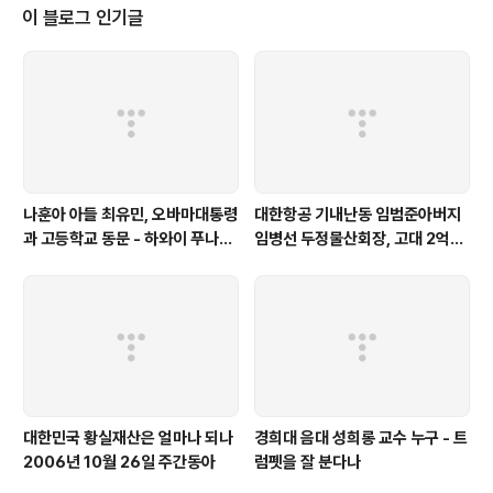
니다 주식회사 효성으로 부터 명예훼손게시판 삭제요청이
이 블로그 인기글
왔다는 공문이었습니다 그런데 바로 어제 참으로 이상한
일이 발생했습니다 한국시간 12월 12일 밤 12시 정도 됐
나 봅니다 잠깐 미국으로 몸을 피해오신 K박사가 전화를
했습니다 '어 거 봤어요 다음' - '아 예 짤렸습니다 다음에
서' '아니 그거 말고, 다음에서 오늘..
나훈아 아들 최유민, 오바마대통령
대한항공 기내난동 임범준아버지
과 고등학교 동문 - 하와이 푸나호
임병선 두정물산회장, 고대 2억기
우사립학교 동문
탁
대한민국 황실재산은 얼마나 되나
경희대 음대 성희롱 교수 누구 - 트
2006년 10월 26일 주간동아
럼펫을 잘 분다나