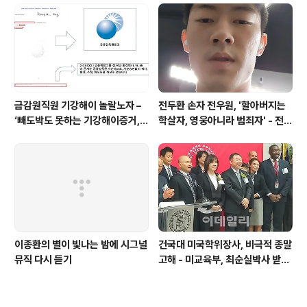
금감원직원 기강해이 놀랄노자 –
전두환 손자 전우원, '할아버지는
‘빼도박도 못하는 기강해이증거,
학살자, 영웅아니라 범죄자' - 전재
엉뚱하게도 미 연방법원서 들통 –
용박상아아들 전우원
가상화폐사기 연방 법원 소송장 보
니 금감원 컴퓨터서 출력 – 개인 소
송장에 ‘금감..
이종환의 별이 빛나는 밤에 시그널
건국대 미국학위장사, 비극적 종말
뮤직 다시 듣기
고해 - 미교육부, 최순실박사 받은
PSU 인증취소