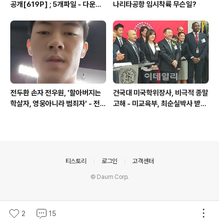
공개[619P] ; 5개파일 - 다운로
나리타공항 임시착륙 무슨일?
드가능
전두환 손자 전우원, '할아버지는
건국대 미국학위장사, 비극적 종말
학살자, 영웅아니라 범죄자' - 전재
고해 - 미교육부, 최순실박사 받은
용박상아아들 전우원
PSU 인증취소
의안내
티스토리
로그인
고객센터
© Daum Corp.
2
15