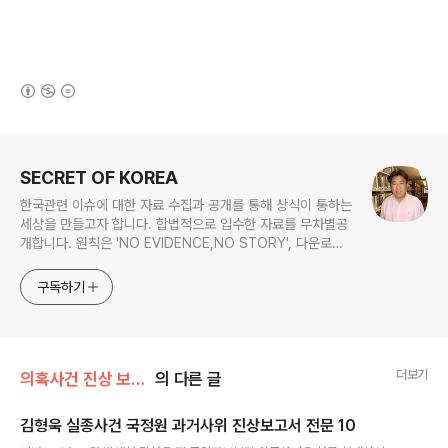
(새창열림)
로그 정보
SECRET OF KOREA
한국관련 이슈에 대한 자료 수집과 공개를 통해 상식이 통하는
세상을 만들고자 합니다. 합법적으로 입수한 자료를 무차별공
개합니다. 원칙은 'NO EVIDENCE,NO STORY', 다운로드
www.docstoc.com/profile/cyan67 , 이메일
jesim56@gmail.com, 안보일때는 구글리더나 RSS로!!
구독하기
더보기
의혹사건 진상 보고서 전문/김형욱 실종사건
의 다른 글
김형욱 실종사건 국정원 과거사위 진상보고서 전문 10
글 내용