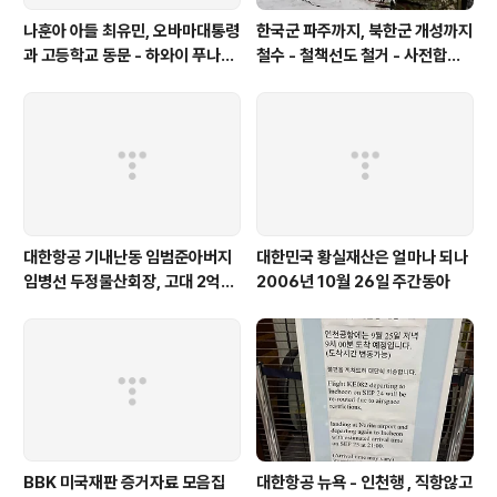
나훈아 아들 최유민, 오바마대통령
한국군 파주까지, 북한군 개성까지
과 고등학교 동문 - 하와이 푸나호
철수 - 철책선도 철거 - 사전합의
우사립학교 동문
설 주요내용
대한항공 기내난동 임범준아버지
대한민국 황실재산은 얼마나 되나
임병선 두정물산회장, 고대 2억기
2006년 10월 26일 주간동아
탁
BBK 미국재판 증거자료 모음집
대한항공 뉴욕 - 인천행 , 직항않고