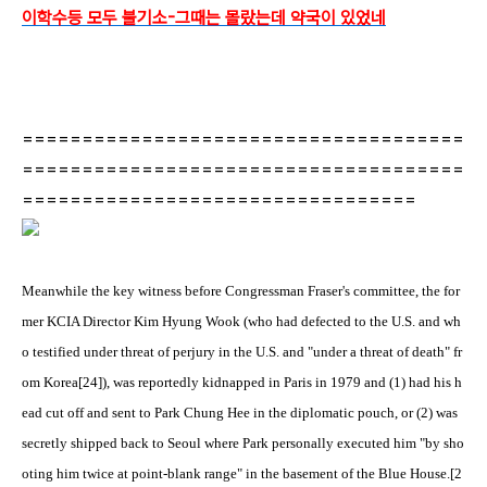
이학수등 모두 불기소-그때는 몰랐는데 약국이 있었네
=====================================
=====================================
=================================
Meanwhile the key witness before Congressman Fraser's committee, the for
mer KCIA Director Kim Hyung Wook (who had defected to the U.S. and wh
o testified under threat of perjury in the U.S. and "under a threat of death" fr
om Korea[24]), was reportedly kidnapped in Paris in 1979 and (1) had his h
ead cut off and sent to Park Chung Hee in the diplomatic pouch, or (2) was
secretly shipped back to Seoul where Park personally executed him "by sho
oting him twice at point-blank range" in the basement of the Blue House.[2