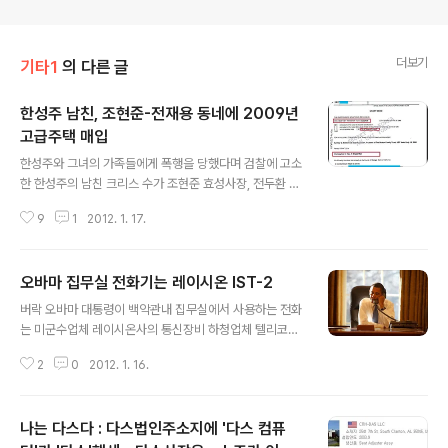
더보기
기타1
의 다른 글
한성주 남친, 조현준-전재용 동네에 2009년
고급주택 매입
글 내용
한성주와 그녀의 가족들에게 폭행을 당했다며 검찰에 고소
한 한성주의 남친 크리스 수가 조현준 효성사장, 전두환 전
대통령의 2남 전재용등이 고급주택을 매입한 미국 캘리포
9
1
2012. 1. 17.
니아주 뉴포트비치에 고급콘도를 매입한 것으로 확인됐습
니다 2012/01/16 - [분류 전체보기] - 한성주 남친 추가
폭로 크리스 수 이메일 전문 - 펌 2012/01/07 - [기타1]
오바마 집무실 전화기는 레이시온 IST-2
- 한성주 남친, '폭행피해'시점에 펀드실적 악화 -연관성드
글 내용
러나면 거액소송 번질듯 2012/01/04 - [분류 전체보기]
버락 오바마 대통령이 백악관내 집무실에서 사용하는 전화
- [2보] 한성주 남친, 헷지펀드 사실상 폐업 - 블룸버그 통
는 미군수업체 레이시온사의 통신장비 하청업체 텔리코어
신 - 투자액 환불결정 2011/12/21 - [분류 전체보기] - 한
사가 생산한 전화기인 것으로 드러났습니다 오바마 대통령
성주 남친측 블로그 재개설뒤 글 자진삭제 : 삭제전 - 삭제
2
0
2012. 1. 16.
이 지난 2009년 1월 23일 백악관내 집무실에서 통화하는
후 캡쳐화면 2011/12/08 - [분류 전..
모습등을 찍은 사진을 확인한 결과 오바마 대통령이 이용
한 전화기는 텔리코어사가 생산한 IST-2 기종인 것으로
나는 다스다 : 다스법인주소지에 '다스 컴퓨
확인됐습니다 이 사진은 백악관 전속사진사가 촬영한 것으