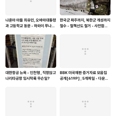
나훈아 아들 최유민, 오바마대통령
한국군 파주까지, 북한군 개성까지
과 고등학교 동문 - 하와이 푸나호
철수 - 철책선도 철거 - 사전합의
우사립학교 동문
설 주요내용
대한항공 뉴욕 - 인천행 , 직항않고
BBK 미국재판 증거자료 모음집
나리타공항 임시착륙 무슨일?
공개[619P] ; 5개파일 - 다운로
드가능