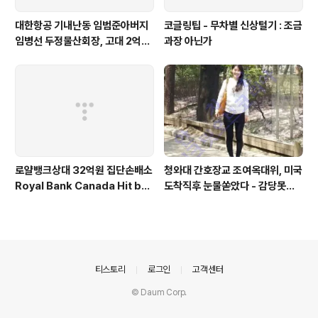
대한항공 기내난동 임범준아버지
코글링팁 - 무차별 신상털기 : 조금
임병선 두정물산회장, 고대 2억기
과장 아닌가
탁
로얄뱅크상대 32억원 집단손배소
청와대 간호장교 조여옥대위, 미국
Royal Bank Canada Hit by
도착직후 눈물쏟았다 - 감당못할
C$2.9M Korean Class Acti
큰 비밀에 몸서리친듯 - 전화인터
on Lawsuit
뷰서 이미 진실 밝혔다
의안내
티스토리
로그인
고객센터
© Daum Corp.