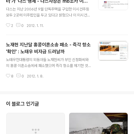
로 인터넷에 공개된 것입니다 이 전화기를 생산한 텔리코
터'가 '다스'행세 - 다스사장은 mb조카 이동
글 내용
어사는 거대 군수업체 레이시온사의 통신장비부분 협력업
형
다스는 지난 2006년 9월 단독주택을 구입한 미시건주등
체입니다 레이시온 디지탈교환시스템을 채택한 이 전화기
모두 2곳에 미주법인을 두고 있다고 밝혔으나 이 미시건주
는 단축다이얼버튼이 50개 장착돼 있고 사용자는 보안용
에 설립된 다스법인의 소재지에는 '다스컴퓨터'라는 업체
또는 비보안용 버튼을 통해 보안성을 선택할 수 있으며 암
2
0
2012. 1. 11.
가 있는 것으로 드러났습니다 2012/01/04 - [분류 전체
호화 통신도 가능합니다 이 전화기는 일반전화는 물론 아
보기] - 다스 미국집, 재산세 미납 2년연속 압류통보 - 도
이피폰..
대체 누가 주인인가? [압류통보서류 첨부] 2012/01/04 -
노재헌 지난달 홍콩이혼소송 패소 - 즉각 항소
[분류 전체보기] - 다스 미국집 건평 백20평에 개인해변까
지 - 집값은 40% 폭락 다스 미시건법인의 사장은 mb의
'확인' : 노태우 비자금 드러날까
글 내용
조카로 알려진 이동형씨이며 이 법인이 연례보고서를 뒤늦
노태우전대통령의 외동아들 노재헌씨가 부인 신정화씨와
게 제출해 벌금을 물기도 했고 2010년부터 2년간은 연례
의 홍콩 이혼소송에세 패소했으며 즉각 항소를 제기한 것
보고서도 제출하지 않은 것으로 확인돼 정상적인 업무를
으로 확인됐습니다. 2009/09/02 - [노태우 친인척 관련
수행하는 지 의혹이 일고 잇습니다 미시건주 국무부 조회
8
0
2012. 1. 8.
서류] - 신명수 동방회장의 노태우 아들 노재헌 미국 집사
결과 다스는 지닌 2..
주기작전 1단계 코드명 '하우스 이글' 2009/09/02 - [노
태우 친인척 관련서류] - 신명수 동방회장의 노태우 아들
노재헌 미국 집사주기작전 2단계 코드명 ‘하우스 이글’ –꼬
리를 밟히다 2009/09/04 - [노태우 친인척 관련서류] -
이 블로그 인기글
노태우 아들 노재헌 법인명의로 뉴욕호화콘도 매입 3단계
브레이브 오션 2009/09/19 - [노태우 친인척 관련서류]
- 노태우 아들 노재헌- 뉴욕은 'BRAVE OCEAN' 홍콩은
'BRAVE SKY' 2009/10/13 - [노태우 친..