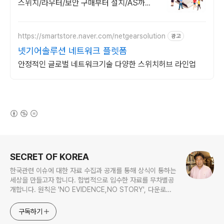
스위치/라우터/보안 구매부터 설치/AS까지
원스톱. 유지보수 계약 선택 가능
https://smartstore.naver.com/netgearsolution
광고
넷기어솔루션 네트워크 플렛폼
안정적인 글로벌 네트워크기술 다양한 스위치허브 라인업
(새창열림)
로그 정보
SECRET OF KOREA
한국관련 이슈에 대한 자료 수집과 공개를 통해 상식이 통하는
세상을 만들고자 합니다. 합법적으로 입수한 자료를 무차별공
개합니다. 원칙은 'NO EVIDENCE,NO STORY', 다운로드
www.docstoc.com/profile/cyan67 , 이메일
jesim56@gmail.com, 안보일때는 구글리더나 RSS로!!
구독하기