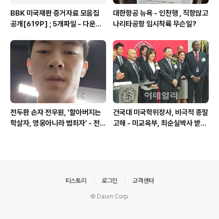
BBK 미국재판 증거자료 모음집
대한항공 뉴욕 - 인천행 , 직항않고
공개[619P] ; 5개파일 - 다운로
나리타공항 임시착륙 무슨일?
드가능
전두환 손자 전우원, '할아버지는
건국대 미국학위장사, 비극적 종말
학살자, 영웅아니라 범죄자' - 전재
고해 - 미교육부, 최순실박사 받은
용박상아아들 전우원
PSU 인증취소
의안내
티스토리
로그인
고객센터
© Daum Corp.