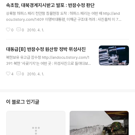
속초함, 대북경계지시받고 발포 : 반잠수정 판단
글 내용
상륙함 하퍼스 페리 천안함 침몰현장 도착 : 하퍼스 페리는 어떤 배 http://and
ocu.tistory.com/1409 이명박대통령, 미해군 구조대 격려 : 사진출처 미 7함
대 http://andocu.tistory.com/1410 해경 501함, 천안함 구조 동영상 : 길
0
0
2010. 4. 1.
이 5분45초 http://andocu.tistory.com/1407 북한 남포 비파곶 잠수함기
지 위성사진 http://andocu.tistory.com/1404 북한 마양도 잠수함기지 위
성사진 [동해안:함경남도 신포시 마양도] http://andocu.tistory.com/1397
대동급[B] 반잠수정 원산항 정박 위성사진
대동급[B] 반잠수정 원산항 정박 위성사진 http://andocu.tistory.com/139
글 내용
8 북한보유 유고급 잠수정 http://andocu.ti..
북한보유 유고급 잠수정 http://andocu.tistory.com/1
391 북한 '사곶기지'는 어떤 곳 : 위성사진으로 들여다보니
http://andocu.tistory.com/1381 첩보위성 KH-12, 6
4
0
2010. 4. 1.
인치까지 판독 http://andocu.tistory.com/554 북한
공군기지 위성사진 http://andocu.tistory.com/1304
대동급 반잠수정이 원산항에 정박해 있는 위성사진입니다
2002년 11월 12일 촬영된 사진입니다 정확한 좌표는 39
도 09분 38초 32 - 127도 26분 40초 45 입니다
이 블로그 인기글