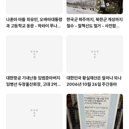
나훈아 아들 최유민, 오바마대통령
한국군 파주까지, 북한군 개성까지
과 고등학교 동문 - 하와이 푸나호
철수 - 철책선도 철거 - 사전합의
우사립학교 동문
설 주요내용
대한항공 기내난동 임범준아버지
대한민국 황실재산은 얼마나 되나
임병선 두정물산회장, 고대 2억기
2006년 10월 26일 주간동아
탁