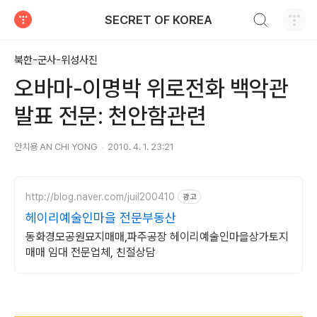
검색하기
SECRET OF KOREA
티스토리
북한-군사-위성사진
오바마-이명박 위로전화 백악관
발표 전문: 천안함관련
안치용 AN CHI YONG
2010. 4. 1. 23:21
http://blog.naver.com/juil200410
광고
헤이리예술인마을 전문부동산
동화경모공원묘지매매,파주공장 헤이리예술인마을상가토지
매매 임대 전문업체, 친절상담