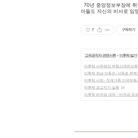
70년 중앙정보부장에 취임
아들도 자신의 비서로 임명
7
구독하기
'
고위공직자 관련서류
>
이후락 일가
이후락 사위명의 부동산관련서류
이후락 장남 이동진-서옥로 부부도
이후락 사망- 직계가족 미국부동산
이후락 금고지기 실종
(0)
이후락 비자금 내막 - 비자금 조