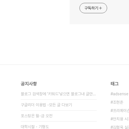
구독하기
공지사항
태그
블로그 검색창에 '키워드'넣으면 블로그내 글만 검색
adsense
조현준
구글리더 이용법 -모든 글 다보기
프리메이
포스팅은 월-금 오전
안치용 
대학시절 - 기형도
김형욱 실