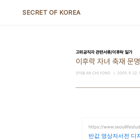
본문 바로가기
SECRET OF KOREA
고위공직자 관련서류/이후락 일가
이후락 자녀 축재 문
안치용 AN CHI YONG
2009. 9. 22. 
https://www.seoullifestu
반값 영상자서전 디지