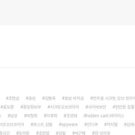
조현상
효성
김형욱
효성 비자금
안치용 시크릿 오브 코리
음모론
중앙정보부
시크릿오브코리아
사이버보안
천안함 침몰
슨
삼성
박정희
이후락
조양래
hidden cam.바이러스
시크릿오브코리아
로스트 심벌
spyware
안다큐
차지철
김재
종사건
동아원
조현범
검찰
박근혜
댄 브라운