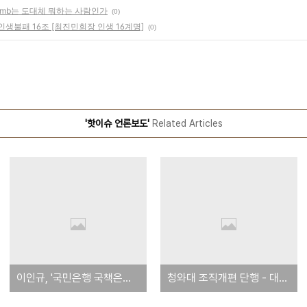
 mb는 도대체 뭐하는 사람인가
(0)
생불패 16조 [최진민회장 인생 16계명]
(0)
'핫이슈 언론보도'
Related Articles
이인규, '국민은행 국책은행으로 알고 내사'- 말이라고 하나, 미친 x
청와대 조직개편 단행 - 대통령실장은 뭐고 정책실장은 뭐야