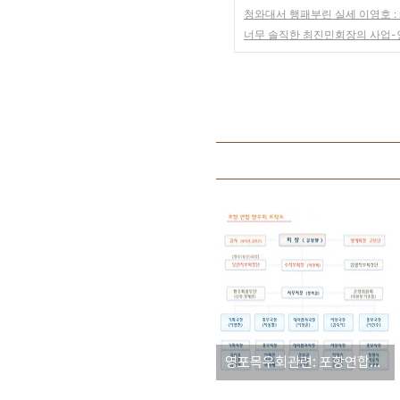
청와대서 행패부린 실세 이영호 :
너무 솔직한 최진민회장의 사업-인
영포목우회관련: 포항연합향우회 조직도 입수