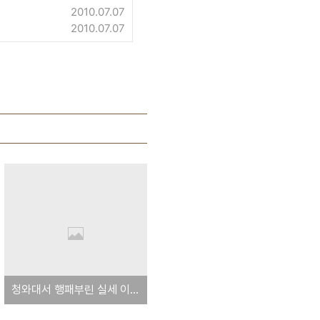
2010.07.07
2010.07.07
청와대서 행패부린 실세 이영호 : mb는 도대체 뭐하는 사람인가