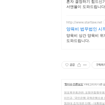
혼자 결정하기 힘드신가
서앤율이 도와드립니다
http://www.startlaw.net
양육비 법무법인 시
양육비 상간 양육비 위
도와드립니다.
공감
구독하
'
핫이슈 언론보도
' 카테고리의 다른 
영포목우회관련: 포항연합향우회
이인규, '국민은행 국책은행으로 알
청와대 조직개편 단행 - 대통령