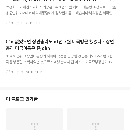
글 내용
박정희 국가재건최고회의 의장은 1961년 11월 케네디대통령 초청으로 미국을
방문한뒤 2차례 케네디대통령에게 감사편지를 보냈습니다 박의장은 외국민항
기와 미군 군용기등으로 4군데 중간기착지를 거쳐 14일과 15일 워싱턴 DC를
3
1
2011. 11. 15.
방문, 케네디대통령과 2차례 면담을 한뒤 11월 17일과 11월 28일 두차례 감사
편지를 보냈습니다 2011/11/13 - [기타1] - 박정희, '케네디각하, 군정연장 팍
팍 밀어주세요' 63년 박정희친서전문 첫 공개 2011/11/10 - [분류 전체보기]
516 없었으면 장면총리도 61년 7월 미국방문 했었다 - 장면
- 50년전오늘, 박정희 방미, 외국민항기-군용기 빌려타고 4번기착뒤 사흘걸려
워싱턴도착 : 미국무부 문서 2011/11/11 - [기타1] - 516 없었으면 장면총리도
총리 미국이름은 존john
글 내용
61년 7월 미국방문 했었다 - 미국무부 비밀전문 11월..
419 혁명뒤 이승만대통령의 하야뒤 국정을 담당한 장면총리도 1961년 7월 미
국을 방문할 계획이었던 것으로 드러났습니다 딘 러스크 미국무부장관이 1961
년 2월 28일 케네디대통령에게 장면총리[JOHN M. CHANG]의 공식방문에
3
0
2011. 11. 15.
대한 메모를 보냈습니다 2011/11/13 - [기타1] - 박정희, '케네디각하, 군정연
장 팍팍 밀어주세요' 63년 박정희친서전문 첫 공개 2011/11/10 - [분류 전체
보기] - 50년전오늘, 박정희 방미, 외국민항기-군용기 빌려타고 4번기착뒤 사
흘걸려 워싱턴도착 : 미국무부 문서 2011/11/11 - [기타1] - 박정희의장, 1961
년 방미뒤 케네디에 2차례 감사편지 - 원문 이 메모에 따르면 러스크 국무장관
이 블로그 인기글
은 당신[케네디대통령]이 최근 승인한 장면 한국총리의 ..