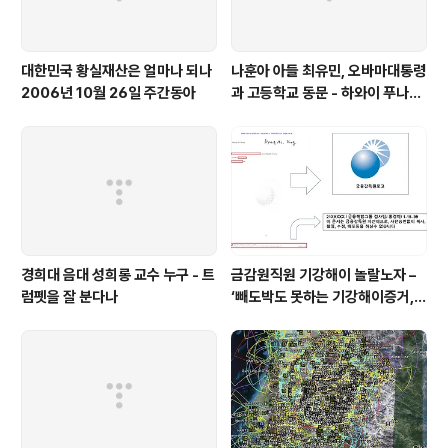
대한민국 황실재산은 얼마나 되나
나훈아 아들 최유민, 오바마대통령
2006년 10월 26일 주간동아
과 고등학교 동문 - 하와이 푸나호
우사립학교 동문
경희대 음대 성희롱 교수 누구 - 트
금감원직원 기강해이 놀랄노자 –
럼펫을 잘 분다나
‘빼도박도 못하는 기강해이증거,
엉뚱하게도 미 연방법원서 들통 –
가상화폐사기 연방 법원 소송장 보
니 금감원 컴퓨터서 출력 – 개인 소
송장에 ‘금감..