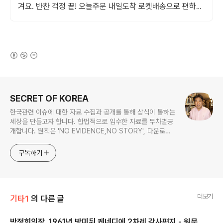
겨요. 반찬 걱정 끝! 오늘주문 내일도착 로켓배송으로 편하게
즐기세요.
(새창열림)
로그 정보
SECRET OF KOREA
한국관련 이슈에 대한 자료 수집과 공개를 통해 상식이 통하는
세상을 만들고자 합니다. 합법적으로 입수한 자료를 무차별공
개합니다. 원칙은 'NO EVIDENCE,NO STORY', 다운로드
www.docstoc.com/profile/cyan67 , 이메일
jesim56@gmail.com, 안보일때는 구글리더나 RSS로!!
구독하기
더보기
기타1
의 다른 글
박정희의장, 1961년 방미뒤 케네디에 2차례 감사편지 - 원문