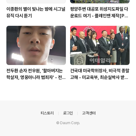
이종환의 별이 빛나는 밤에 시그널
평양주변 대공포 위성지도파일 다
뮤직 다시 듣기
운로드 여기 - 플레인맨 제작[PL
ANEMAN]
전두환 손자 전우원, '할아버지는
건국대 미국학위장사, 비극적 종말
학살자, 영웅아니라 범죄자' - 전재
고해 - 미교육부, 최순실박사 받은
용박상아아들 전우원
PSU 인증취소
의안내
티스토리
로그인
고객센터
© Daum Corp.