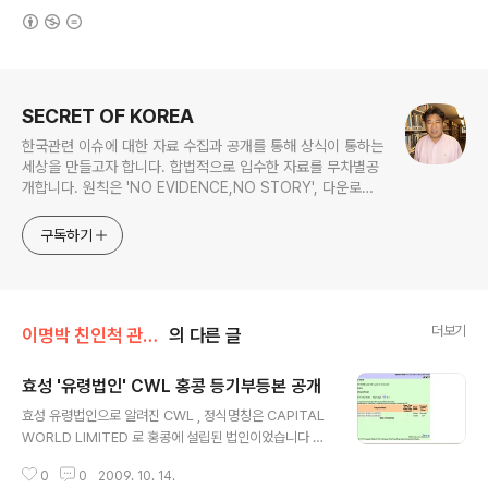
(새창열림)
로그 정보
SECRET OF KOREA
한국관련 이슈에 대한 자료 수집과 공개를 통해 상식이 통하는
세상을 만들고자 합니다. 합법적으로 입수한 자료를 무차별공
개합니다. 원칙은 'NO EVIDENCE,NO STORY', 다운로드
www.docstoc.com/profile/cyan67 , 이메일
jesim56@gmail.com, 안보일때는 구글리더나 RSS로!!
구독하기
더보기
이명박 친인척 관련서류
의 다른 글
효성 '유령법인' CWL 홍콩 등기부등본 공개
글 내용
효성 유령법인으로 알려진 CWL , 정식명칭은 CAPITAL
WORLD LIMITED 로 홍콩에 설립된 법인이었습니다 이
법인은 1995년 3월 7일 홍콩등기소에 설립을 마쳤습니다
0
0
2009. 10. 14.
법인 번호는 0510570 입니다 그러나 이 이전인 1991년