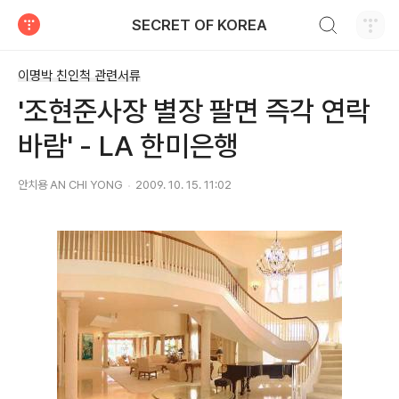
검색하기
SECRET OF KOREA
티스토리
이명박 친인척 관련서류
'조현준사장 별장 팔면 즉각 연락
바람' - LA 한미은행
안치용 AN CHI YONG
2009. 10. 15. 11:02