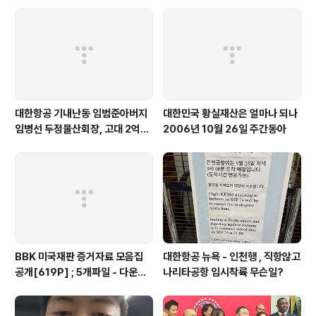
우사립학교 동문
설 주요내용
대한항공 기내난동 임범준아버지
대한민국 황실재산은 얼마나 되나
임병선 두정물산회장, 고대 2억기
2006년 10월 26일 주간동아
탁
BBK 미국재판 증거자료 모음집
대한항공 뉴욕 - 인천행 , 직항않고
공개[619P] ; 5개파일 - 다운로
나리타공항 임시착륙 무슨일?
드가능