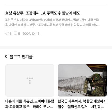
3월 19일 똑같은 이름의 CAPITAL WORLD LIMITED
가 설립됐다가 새 법인 설립 직전인 1995년 2월 18일 폐
효성 유상무, 조장래씨 LA 주택도 위임받아 매도
쇄된 기록이 있습니다 법인번호는 0302567 이었습니다
글 내용
[첨부파일 다운로드는 화면아래 파일명을 클릭하면 됩니
조현준 효성 사장의 4백50만달러짜리 별장과 샌디에고 빌라 2채에 대해 위임
다] 어쨋거나 1995년 3월 7일 설립된 법인을 살펴보니 주
을 받았던 효성 유모상무가 조장래씨로 부터 주택매매 위임을 받아 이를 매도한
주가 딱 법인 1개사와 자연인 1인 이었습니다 또 재미난 것
것으로 확인됐습니다 미국 캘리포니아주 오렌지카운티 등기소 보관 서류에 따
이 자연인이 가진 주식은 단 1주고 나머지는 모두 법인의
4
5
2009. 10. 13.
르면 조장래씨는 1998년 12월 3일 효성 유모상무에게 주택 매매와 관련한 권
소유, 두 주주 모두 주소지가 일본입니다 PS3000064..
한 일체를 위임했습니다 [아래 위임장 참조] 06_059_1174531 - 이 위임장에
서 효성 유모 상무는 위임장을 등기소에 등록한뒤 되돌려보낼 주소로 HYOSU
NG(AMERICA) INC 라는 말과 함께 효성 LA 법인의 주소를 명시했습니다 이
위임장 등기소 접수번호는 1999-151791 이며 1999년 3월 3일 등기소에 접
이 블로그 인기글
수됐습니다 이 위임장을 근거로 유모상무는 1999년 1월 6일 경모씨 부부에게
..
나훈아 아들 최유민, 오바마대통령
한국군 파주까지, 북한군 개성까지
과 고등학교 동문 - 하와이 푸나호
철수 - 철책선도 철거 - 사전합의