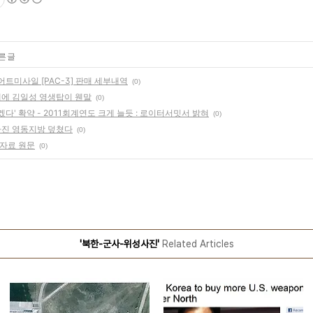
른 글
트미사일 [PAC-3] 판매 세부내역
(0)
에 김일성 영생탑이 웬말
(0)
다' 확약 - 2011회계연도 크게 늘듯 : 로이터서밋서 밝혀
(0)
사진 영동지방 덮쳤다
(0)
자료 원문
(0)
'북한-군사-위성사진'
Related Articles