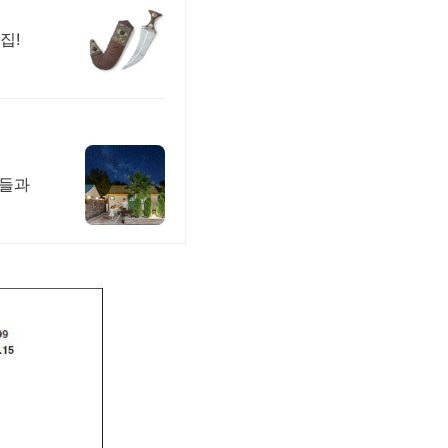
집!
이들과