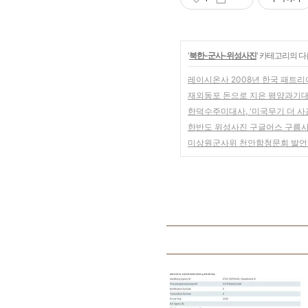
'
북한-군사-위성사진
' 카테고리의 다
레이시온사 2008년 한국 패트리어
재외동포 돈으로 지은 평양과기대
한덕수주미대사, '미국무기 더 사겠
한반도 위성사진 구글어스 구름
미상원군사위 천안함청문회 발언