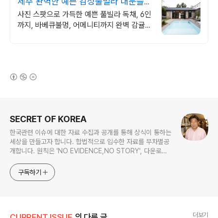
제주 완벽한 예쁜 감성풀빌라 대문을
여는 순간 예쁨 가득
사진 스팟으로 가득한 예쁜 풀빌라 독채, 6인
까지, 바베큐불멍, 어메니티까지 완벽 감귤로
유명한 제주도 남원, 새로오픈한 신상 풀빌
라, 5성호텔급 시설 인테리어
(새창열림)
로그 정보
SECRET OF KOREA
한국관련 이슈에 대한 자료 수집과 공개를 통해 상식이 통하는
세상을 만들고자 합니다. 합법적으로 입수한 자료를 무차별공
개합니다. 원칙은 'NO EVIDENCE,NO STORY', 다운로드
www.docstoc.com/profile/cyan67 , 이메일
jesim56@gmail.com, 안보일때는 구글리더나 RSS로!!
구독하기
더보기
CURRENT ISSUE
의 다른 글