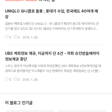
UNIQLO 유니클로 돌풍 ; 롯데가 수입, 한국에도 40여개 매
장
글 내용
일본의 캐쥬얼 브랜드인 UNIQLO , 유니클로가 패션의 본고장 파리에서도 큰
인기를 얻고 있다고 합니다 유니클로는 미국에서는 단 1개 매장이 운영되고 있
습니다 뉴욕 맨해튼의 젊음의 거리로 통하는 SOHO에 매장이 있습니다만 미국
0
0
2010. 1. 28.
에서도 뜰 수 있을 지 모르겠습니다 유니클로는 UNIQUE CLOTHING 의 줄
임말로 지난 2005년 롯데와 조인트벤처로 한국에 진출했다고 합니다 유니클
로의 모회사는 1949년 설립된 회사로 1984년 히로시마에서 유니섹스 캐주얼
UBS 계좌정보 제공, 지금까지 단 6건 - 의회 승인얻을때까지
브랜드 매장 UNIQUE CLOTHING WAREHOUSE 를 오픈했으며 현재 동경
99개 매장을 비롯해 일본에 7백3개 매장을 운영하고 있습니다 지난 1998년
정보제공 중단
글 내용
2002년 2006년 일본 올림픽 대표팀의 유니폼을 제작하기도 했던 유니클로
스위스 정부가 지난해 8월 미국에 자국은행인 UBS 계좌정보 4천4백여건을 제
는 중국에 4..
공하기로 합의했지만 약 6개월이 지난 현재까지 제공된 계좌정보는 단 6건뿐인
것으로 드러났습니다 또 스위스 정부는 미국정부가 주장하는 세금보고위반이
0
0
2010. 1. 28.
스위스법 위반이 아니라는 스위스 법원 판결이 잇따르자 법적 정치적 문제가 해
결될때까지 계좌정보제공을 중단할 것이라고 밝혔습니다 스위스 법무부장관은
오늘 스위스 베른에서 기자회견을 갖고 '우리는 지난해 8월 미국과 스위스 합의
를 존중한다, 이 합의에 대해 스위스 의회의 승인을 얻는 방안을 추진할 것' 이라
고 발표했습니다 그러나 스위스 법무부장관은 지난해 8월이후 현재까지 미국정
이 블로그 인기글
부에 제공된 UBS 계좌정보는 6건이며 법적 정치적 이슈가 해결될 때까지 계좌
정보제공이 중단될 것임을 시사했습..