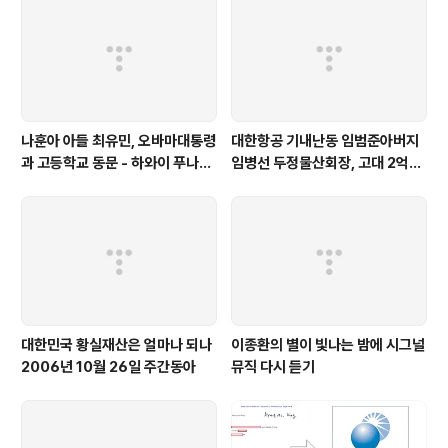
나훈아 아들 최유민, 오바마대통령
대한항공 기내난동 임범준아버지
과 고등학교 동문 - 하와이 푸나호
임병선 두정물산회장, 고대 2억기
우사립학교 동문
탁
대한민국 황실재산은 얼마나 되나
이종환의 별이 빛나는 밤에 시그널
2006년 10월 26일 주간동아
뮤직 다시 듣기