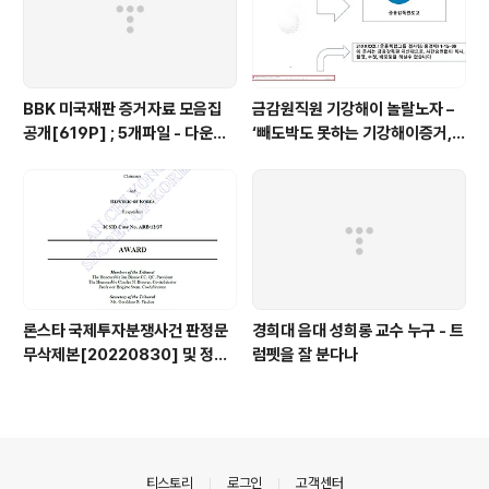
BBK 미국재판 증거자료 모음집
금감원직원 기강해이 놀랄노자 –
공개[619P] ; 5개파일 - 다운로
‘빼도박도 못하는 기강해이증거,
드가능
엉뚱하게도 미 연방법원서 들통 –
가상화폐사기 연방 법원 소송장 보
니 금감원 컴퓨터서 출력 – 개인 소
송장에 ‘금감..
론스타 국제투자분쟁사건 판정문
경희대 음대 성희롱 교수 누구 - 트
무삭제본[20220830] 및 정정
럼펫을 잘 분다나
결정문 무삭제본[20230508]
공개
의안내
티스토리
로그인
고객센터