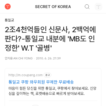
검색하기
SECRET OF KOREA
티스토리
통일교
2조4천억들인 신문사, 2백억에
판다?-통일교 내분에 'MB도 인
정한' W.T '골병'
안치용 AN CHI YONG
2010. 6. 26. 21:39
http://m.coupang.com
광고
통일교 쿠팡 와우회원 무제한 무료배송
마음이 힘든 당신을 위한 통일교, 쿠팡에서 찾아보세요. 신앙
심을 깊이하는 책, 로켓배송으로 빠르게 받아보세요.