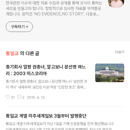
한국관련 이슈에 대한 자료 수집과 공개를 통해 상식이 통하는
세상을 만들고자 합니다. 합법적으로 입수한 자료를 무차별공
개합니다. 원칙은 'NO EVIDENCE,NO STORY', 다운로드
www.docstoc.com/profile/cyan67 , 이메일
jesim56@gmail.com, 안보일때는 구글리더나 RSS로!!
구독하기
더보기
통일교
의 다른 글
총기회사 얼짱 권총녀, 알고보니 문선명 며느
리 : 2003 미스코리아
글 내용
총기회사 얼짱 권총녀, 알고보니 문선명 며느리 '날씬한 것
이 섹시' 내세우며 '공인된 미모'자랑 '민망한 포즈' 총파는
며느리, 문총재도 알까? 북한 대공포이어 지대공미사일망
31
2
2010. 6. 13.
도 뚫렸다 - 정일이 꼭지 돌았다 http://andocu.tistory.
com/2074 천안함, 냉전기 46년간 격추-격침사건중 최
악피해 [미 국방부보고서 원문첨부] http://andocu.tisto
통일교 계열 미주세계일보 3월부터 발행중단
ry.com/2068 대통령입니다 '갸우뚱' - 청와대 홍보실,
글 내용
MB에게 물먹이나? http://andocu.tistory.com/2076
통일교 계열 미주세계일보가 지난 1일을 기해 신문발행을 전격 중단했습니다
이게 바로 문선명 전용기 GLOBAL EXPRESS - 타임스
미주세계일보는 지난 2월 27일 토요일자 신문을 발행한뒤 지난 1일 월요일부