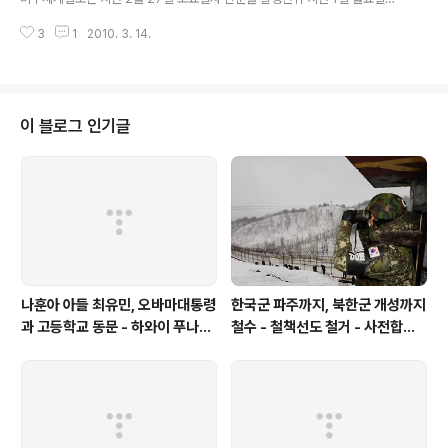
항공명의 등록 http://andocu.tistory.com/924 문선명
터 신문발행을 전격 중단했으며 폐간여부는 알려지지 않고 있습니다 뉴욕에 본
도 지난달 대통령 전용헬기 1대 도입 http://andocu..
3
1
2010. 3. 14.
사를 둔 미주세계일보는 지난 1982년 창간돼 1부에 75센트씩에 판매되는 한
국일보-중앙일보등과는 달리 무가지로 미전역에 무료 배포되면서 많은 재미동
포들의 사랑을 받아왔습니다 미주세계일보는 문선명 통일교 총재의 인척이 대
표이사를 맡아 운영해 왔습니다 통일교측 관계자는 익명을 전제로 '뉴욕 퀸즈
사옥을 매각키로 했으며 서울로 부터의 지원이 모두 끊겼다'고 말했습니다 이
이 블로그 인기글
관계자는 '신문발행을 중단했지만 문화사업인 '스페이스 월드' 전시관 운영이
더 큰 문제이며 예정된 전시가 많아 백방으로 ..
나훈아 아들 최유민, 오바마대통령
한국군 파주까지, 북한군 개성까지
과 고등학교 동문 - 하와이 푸나호
철수 - 철책선도 철거 - 사전합의
우사립학교 동문
설 주요내용