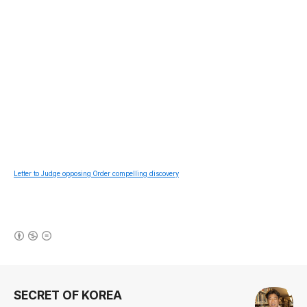
Letter to Judge opposing Order compelling discovery
(새창열림)
로그 정보
SECRET OF KOREA