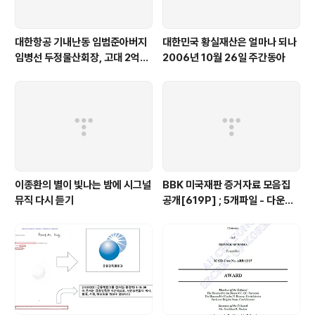
대한항공 기내난동 임범준아버지
대한민국 황실재산은 얼마나 되나
임병선 두정물산회장, 고대 2억기
2006년 10월 26일 주간동아
탁
이종환의 별이 빛나는 밤에 시그널
BBK 미국재판 증거자료 모음집
뮤직 다시 듣기
공개[619P] ; 5개파일 - 다운로
드가능