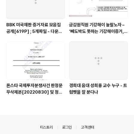
BBK 미국재판 증거자료 모음집
금감원직원 기강해이 놀랄노자 –
공개[619P] ; 5개파일 - 다운로
‘빼도박도 못하는 기강해이증거,
드가능
엉뚱하게도 미 연방법원서 들통 –
가상화폐사기 연방 법원 소송장 보
니 금감원 컴퓨터서 출력 – 개인 소
송장에 ‘금감..
론스타 국제투자분쟁사건 판정문
경희대 음대 성희롱 교수 누구 - 트
무삭제본[20220830] 및 정정
럼펫을 잘 분다나
결정문 무삭제본[20230508]
공개
의안내
티스토리
로그인
고객센터