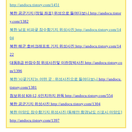
http://andocu.tistory.com/1451
북한
공군기지 [
정밀
좌표]
위성으로
들여다보니
http://andocu.tistor
y.com/1382
북한
남포
비파곶
잠수함기지
위성사진
http://andocu.tistory.com/14
04
북한
해군
호버크래프트
기지
위성사진
http://andocu.tistory.com/14
22
대동B
급
반잠수정
위성사진및
이란정박사진
http://andocu.tistory.co
m/1396
북한 '
사곶기지'
는
어떤
곳 :
위성사진으로
들여다보니
http://andocu.
tistory.com/1381
첩보위성 KH-12, 6
인치까지
판독
http://andocu.tistory.com/554
북한
공군기지
위성사진
http://andocu.tistory.com/1304
북한
마양도
잠수함기지
위성사진 [
동해안:
함경남도
신포시
마양도]
http://andocu.tistory.com/1397