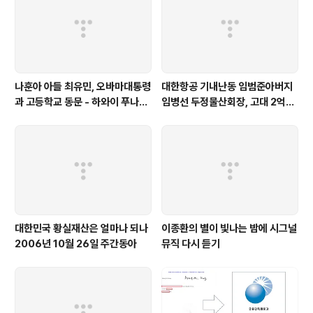
나훈아 아들 최유민, 오바마대통령
대한항공 기내난동 임범준아버지
과 고등학교 동문 - 하와이 푸나호
임병선 두정물산회장, 고대 2억기
우사립학교 동문
탁
대한민국 황실재산은 얼마나 되나
이종환의 별이 빛나는 밤에 시그널
2006년 10월 26일 주간동아
뮤직 다시 듣기