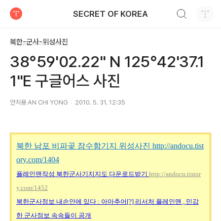
검색하기
SECRET OF KOREA
티스토리
북한-군사-위성사진
38°59'02.22" N 125°42'37.1
1"E 구글어스 사진
안치용 AN CHI YONG
2010. 5. 31. 12:35
북한 남포 비파곶 잠수함기지 위성사진
http://andocu.tist
ory.com/1404
플레인맨작성
북한군사기지지도
다운로드받기
http://andocu.tistor
y.com/1452
북한군사정보
내손안에
있다 :
아마추어[?]
리서처
플레인맨 ,
민감
한
군사정보
속속들이
공개