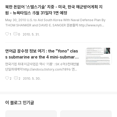
북한 돈없어 '스텔스기술' 치중 - 미국, 한국 해군방어계획 지
원 - 뉴욕타임스 :5월 31일자 1면 예정
글 내용
May 30, 2010 U.S. to Aid South Korea With Naval Defense Plan By
THOM SHANKER and DAVID E. SANGER 원본출처 http://www.nytim
es.com/2010/05/31/world/asia/31koreanavy.html WASHINGTON
1
0
2010. 5. 31.
— Surprised by how easily a South Korean warship was sunk by
what an international investigation concluded was a North Korean
torpedo fired from a midget submarine, senior American official
연어급 잠수정 정보 여기 : the "Yono" clas
s say they are planning a long-ter..
s submarine are the 4 mini-submarin
글 내용
es previously acquired from North K
한국기업 최대 미군사업은 역시 '기름' : SK 6억3천여만불
orea
단일최대계약 http://andocu.tistory.com/1896 연어
급 잠수정 정보 여기 YONO[IS-120] CLASS - JAN
2
2
2010. 5. 30.
E'S http://andocu.tistory.com/1912 연어급 잠수정
정보 여기 Yono Class Midget Submarine - GLOBA
L SECURITY http://andocu.tistory.com/1913 연어
급 잠수정 정보 여기 : the "Yono" class submarine ar
e the 4 mini-submarines previously acquired fr
이 블로그 인기글
om North Korea http://www.informationdissemin
ation.net/2007/11/groundh..