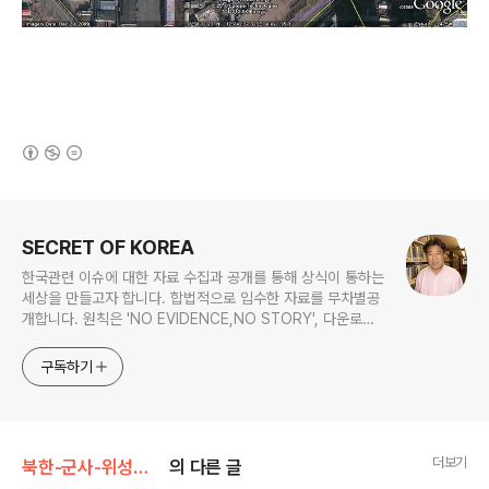
(새창열림)
로그 정보
SECRET OF KOREA
한국관련 이슈에 대한 자료 수집과 공개를 통해 상식이 통하는
세상을 만들고자 합니다. 합법적으로 입수한 자료를 무차별공
개합니다. 원칙은 'NO EVIDENCE,NO STORY', 다운로드
www.docstoc.com/profile/cyan67 , 이메일
jesim56@gmail.com, 안보일때는 구글리더나 RSS로!!
구독하기
더보기
북한-군사-위성사진
의 다른 글