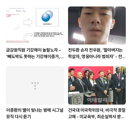
금감원직원 기강해이 놀랄노자 –
전두환 손자 전우원, '할아버지는
‘빼도박도 못하는 기강해이증거,
학살자, 영웅아니라 범죄자' - 전재
엉뚱하게도 미 연방법원서 들통 –
용박상아아들 전우원
가상화폐사기 연방 법원 소송장 보
니 금감원 컴퓨터서 출력 – 개인 소
송장에 ‘금감..
이종환의 별이 빛나는 밤에 시그널
건국대 미국학위장사, 비극적 종말
뮤직 다시 듣기
고해 - 미교육부, 최순실박사 받은
PSU 인증취소