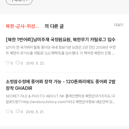
더보기
북한-군사-위성사진
의 다른 글
[북한 1번어뢰]남미주재 국정원요원, 북한무기 카탈로그 입수
글 내용
남미의 한 국가에서 활동 중이던 국내 정보기관 요원은 2년 전인 2008년 우연
히 북한의 무기수출 카탈로그(소개책자)를 입수했다. 이 책자엔 북한의 신형 어
뢰를 비롯한 수중무기들에 대한 설명이 있었다. 여느 카탈로그에선 보기 힘든
0
0
2010. 5. 22.
설계도면까지 들어 있었다. 그는 귀국할 때 이 책자를 가져와 소속기관에 제출
했고, 곧 군 정보기관으로 넘겨져 북한 무기 분석자료로 활용됐다. 원본출처 조
선일보 http://news.chosun.com/site/data/html_dir/2010/05/22/201
소형잠수정에 중어뢰 장착 가능 - 120톤짜리에도 중어뢰 2발
0052200157.html?Dep1=news&Dep2=top&Dep3=top 이 카탈로그
가 이번 천안함 침몰의 주범(主犯)을 밝히는 데 1등 공신 역할을 했다. 카탈로그
장착 GHADIR
글 내용
에 들어 있던 설계도면과 제원을 통해 이번에 천안함을..
SECRET FILE & PHOTO ABOUT NK 플레인맨작성 북한군사기지지도 다
운로드받기 http://andocu.tistory.com/1452 북한군사정보 내손안에 있다
: 아마추어[?] 리서처 플레인맨 , 민감한 군사정보 속속들이 공개 http://andoc
0
0
2010. 5. 21.
u.tistory.com/1451 북한 공군기지 [정밀 좌표] 위성으로 들여다보니 http://
andocu.tistory.com/1382 북한 남포 비파곶 잠수함기지 위성사진 http://a
ndocu.tistory.com/1404 북한 해군 호버크래프트 기지 위성사진 http://an