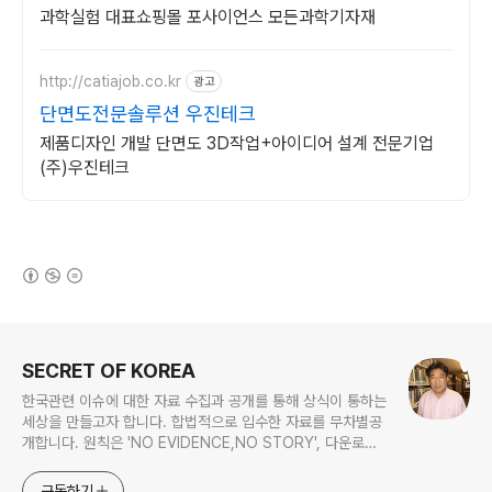
과학실험 대표쇼핑몰 포사이언스 모든과학기자재
http://catiajob.co.kr
광고
단면도전문솔루션 우진테크
제품디자인 개발 단면도 3D작업+아이디어 설계 전문기업
(주)우진테크
(새창열림)
로그 정보
SECRET OF KOREA
한국관련 이슈에 대한 자료 수집과 공개를 통해 상식이 통하는
세상을 만들고자 합니다. 합법적으로 입수한 자료를 무차별공
개합니다. 원칙은 'NO EVIDENCE,NO STORY', 다운로드
www.docstoc.com/profile/cyan67 , 이메일
jesim56@gmail.com, 안보일때는 구글리더나 RSS로!!
구독하기