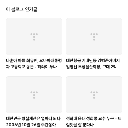
docu.tistory.com/1422 대동B급 반잠수정 위성사진및 이란정박사진 htt
p://andocu.tistory.com/1396 북한 '사곶기지'는 어떤 곳..
이 블로그 인기글
나훈아 아들 최유민, 오바마대통령
대한항공 기내난동 임범준아버지
과 고등학교 동문 - 하와이 푸나호
임병선 두정물산회장, 고대 2억기
우사립학교 동문
탁
대한민국 황실재산은 얼마나 되나
경희대 음대 성희롱 교수 누구 - 트
2006년 10월 26일 주간동아
럼펫을 잘 분다나