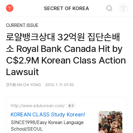
검색하기
SECRET OF KOREA
티스토리
CURRENT ISSUE
로얄뱅크상대 32억원 집단손배
소 Royal Bank Canada Hit by
C$2.9M Korean Class Action
Lawsuit
안치용 AN CHI YONG
2010. 1. 11. 01:30
http://www.edukorean.com/
광고
KOREAN CLASS Study Korean!
SINCE1998/Easy Korean Language
School/SEOUL