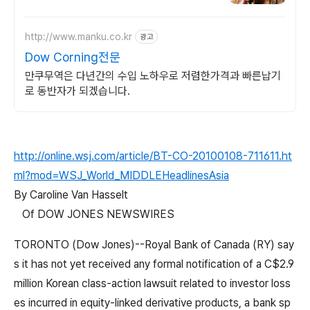
http://www.manku.co.kr
광고
Dow Corning전문
만쿠무역은 다년간의 수입 노하우로 저렴한가격과 빠른납기
로 동반자가 되겠습니다.
http://online.wsj.com/article/BT-CO-20100108-711611.ht
ml?mod=WSJ_World_MIDDLEHeadlinesAsia
By Caroline Van Hasselt
Of DOW JONES NEWSWIRES
TORONTO (Dow Jones)--Royal Bank of Canada (RY) say
s it has not yet received any formal notification of a C$2.9
million Korean class-action lawsuit related to investor loss
es incurred in equity-linked derivative products, a bank sp