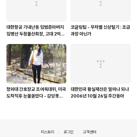
대한항공 기내난동 임범준아버지
코글링팁 - 무차별 신상털기 : 조금
임병선 두정물산회장, 고대 2억기
과장 아닌가
탁
청와대 간호장교 조여옥대위, 미국
대한민국 황실재산은 얼마나 되나
도착직후 눈물쏟았다 - 감당못할
2006년 10월 26일 주간동아
큰 비밀에 몸서리친듯 - 전화인터
뷰서 이미 진실 밝혔다
의안내
티스토리
로그인
고객센터