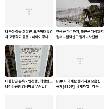
나훈아 아들 최유민, 오바마대통령
한국군 파주까지, 북한군 개성까지
과 고등학교 동문 - 하와이 푸나호
철수 - 철책선도 철거 - 사전합의
우사립학교 동문
설 주요내용
대한항공 뉴욕 - 인천행 , 직항않고
BBK 미국재판 증거자료 모음집
나리타공항 임시착륙 무슨일?
공개[619P] ; 5개파일 - 다운로
드가능