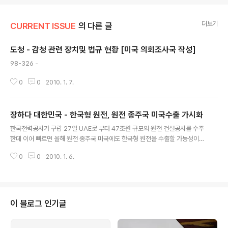
더보기
CURRENT ISSUE
의 다른 글
도청 - 감청 관련 장치및 법규 현황 [미국 의회조사국 작성]
글 내용
98-326 -
0
0
2010. 1. 7.
장하다 대한민국 - 한국형 원전, 원전 종주국 미국수출 가시화
글 내용
한국전력공사가 구랍 27일 UAE로 부터 47조원 규모의 원전 건설공사를 수주
한데 이어 빠르면 올해 원전 종주국 미국에도 한국형 원전을 수출할 가능성이
커지고 있습니다 미국 아이다호주와 콜로라도주에 원전 건설을 추진중인 Alter
0
0
2010. 1. 6.
nate Energy Holdings, Inc.사는 한국전력공사가 개발한 3세대 원전 APR
1400 [ADVANCED POWER REACTOR] 수입계약을 추진중이라고 미국시
간 4일 CNN 머니가 보도했습니다 http://money.cnn.com/news/newsfe
eds/articles/marketwire/0573232.htm 돈 글리스피 AEHI 회장은 아이
다호와 콜로라도 원전에 한국형 원전인 APR 1400을 도입하고 싶다며 지난해
이 블로그 인기글
부터 추진해온 한국전력과의 협상을 마무리짓..