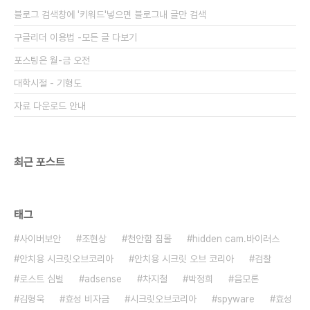
블로그 검색창에 '키워드'넣으면 블로그내 글만 검색
구글리더 이용법 -모든 글 다보기
포스팅은 월-금 오전
대학시절 - 기형도
자료 다운로드 안내
최근 포스트
태그
사이버보안
조현상
천안함 침몰
hidden cam.바이러스
안치용 시크릿오브코리아
안치용 시크릿 오브 코리아
검찰
로스트 심벌
adsense
차지철
박정희
음모론
김형욱
효성 비자금
시크릿오브코리아
spyware
효성