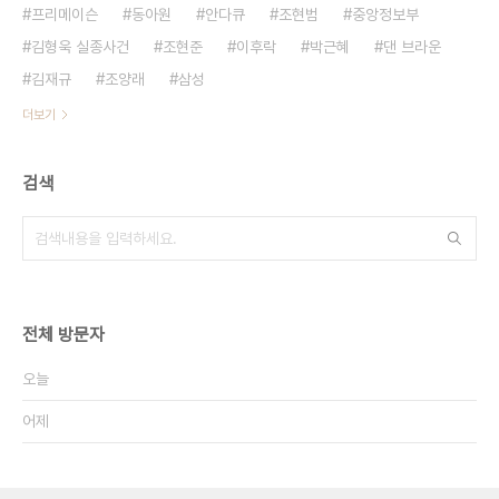
프리메이슨
동아원
안다큐
조현범
중앙정보부
김형욱 실종사건
조현준
이후락
박근혜
댄 브라운
김재규
조양래
삼성
더보기
검색
전체 방문자
오늘
어제