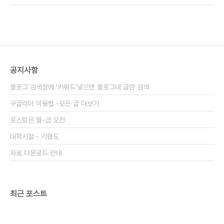
됐다. 본지 취재 결과 이 남성은 삼성물산 김모(51)
상무로 밝혀졌다. 원본출처
http://www.koreadaily.com/news/read.asp?
art_id=3399318 김씨는 지난 19일 팰리세이즈
파크 브로브애브뉴에 있는 한 노래방에서 홀에 서 있
던 여성 고객의 엉덩이 부근을 부적절하게 만진 혐의
공지사항
를 받고 있다. 경찰은 피해 여성의 나이를 공개하지
않았으나 현장을 목격한 노래방 업주는 "피해자가 자
블로그 검색창에 '키워드'넣으면 블로그내 글만 검색
신을 10대라고 밝혔다"고 전했다. 경찰과 ..
구글리더 이용법 -모든 글 다보기
포스팅은 월-금 오전
대학시절 - 기형도
자료 다운로드 안내
최근 포스트