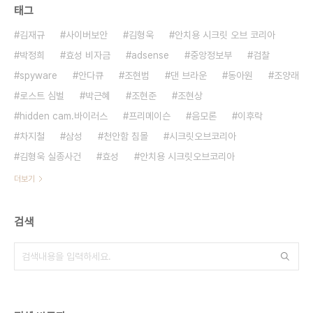
태그
김재규
사이버보안
김형욱
안치용 시크릿 오브 코리아
박정희
효성 비자금
adsense
중앙정보부
검찰
spyware
안다큐
조현범
댄 브라운
동아원
조양래
로스트 심벌
박근혜
조현준
조현상
hidden cam.바이러스
프리메이슨
음모론
이후락
차지철
삼성
천안함 침몰
시크릿오브코리아
김형욱 실종사건
효성
안치용 시크릿오브코리아
더보기
검색