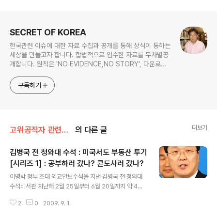
로그 정보
SECRET OF KOREA
한국관련 이슈에 대한 자료 수집과 공개를 통해 상식이 통하는
세상을 만들고자 합니다. 합법적으로 입수한 자료를 무차별공
개합니다. 원칙은 'NO EVIDENCE,NO STORY', 다운로드
www.docstoc.com/profile/cyan67 , 이메일
jesim56@gmail.com, 안보일때는 구글리더나 RSS로!!
구독하기
더보기
고위공직자 관련서류/김병국 전 청와대 수석
의 다른 글
김병국 전 청와대 수석 : 미국서도 부동산 투기
[시리즈 1] : 공부하러 갔나? 콘도사러 갔나?
글 내용
이명박 정부 초대 외교안보수석을 지낸 김병국 전 청와대
수석비서관 지난해 2월 25일부터 6월 20일까지 약 4개
월이라는 짧은 기간동안 외교안보수석을 지냈지만 쇠고기
2
0
2009. 9. 1.
파동등 민감한 문제가 터졌을뿐더러 이명박정부의 성격을
보여주는 인사로 주목을 끌었었습니다 김병국 전 청와대