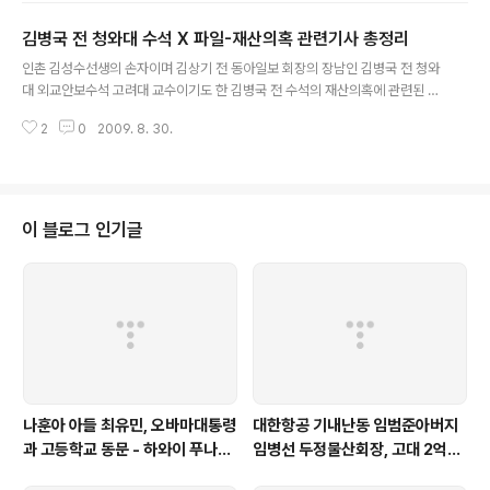
외교안보수석은 민족주의자[?]로 잘 알려진 인촌 김성수
김병국 전 청와대 수석 X 파일-재산의혹 관련기사 총정리
선생의 손자. 김성수는 상만, 상기 두 아들을 두었는데 김병
글 내용
국은 김상기의 장남입니다 김상기는 전 동아일보 회장을
인촌 김성수선생의 손자이며 김상기 전 동아일보 회장의 장남인 김병국 전 청와
역임했으나 현재 이들 집안은 동아일보 경영에서는 완전히
대 외교안보수석 고려대 교수이기도 한 김병국 전 수석의 재산의혹에 관련된 신
밀려난 상태입니다 현재 고려대학교 정치학과 교수인 김병
문 방송 보도내용을 종합했습니다 그러나 김 전수석의 재산이 한국에만 있을까
국 전 수석은 지난해 4월 24일 고위공직자 재산 공개때 백
2
0
2009. 8. 30.
요 여러분의 상상에 맡깁니다 김병국 교수, 전 공무원 출생 1959년 3월 18일
일 축하금으로 받은 돈으로 11살때 자신의 부친인 김상기
(서울특별시) 소속 고려대학교 (교수) 학력 하버드대학교대학원 정치학 박사 경
와 함께 땅을 구입해 언론으로 부터 부동산 신동이..
력 2008.02~2008.06 대통령실 외교안보수석비서관 2006 고려대학교 평
화연구소 소장 2002 동아시아연구원 원장 2000 세계지역연구협의회 연구이
사 이명박 정부 외교안보 라인 180일 막전막후 | 기사입력 2008-10-24 10:
이 블로그 인기글
58 [신동아] 6월19일 이명박 대통령이 청와대 춘추관에서 쇠고기 협상 파문`
등에 대..
나훈아 아들 최유민, 오바마대통령
대한항공 기내난동 임범준아버지
과 고등학교 동문 - 하와이 푸나호
임병선 두정물산회장, 고대 2억기
우사립학교 동문
탁