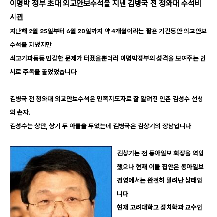
이명박 정부 초대 외교안보수석을 지낸 김병국 전 청와대 수석비
서관
지난해
2
월
25
일부터
6
월
20
일까지 약
4
개월이라는 짧은 기간동안 외교안보
수석을 지냈지만
쇠고기파동등 민감한 문제가 터졌을뿐더러 이명박정부의 성격을 보여주는 인
사로 주목을 끌었었습니다
김병국 전 청와대 외교안보수석은 민족지도자로 잘 알려진 인촌 김성수 선생
의 손자
.
김성수는 상만
,
상기 두 아들을 두었는데 김병국은 김상기의 장남입니다
김상기는 전 동아일보 회장을 역임
했으나 현재 이들 집안은 동아일보
경영에서는 완전히 밀려난 상태입
니다
현재 고려대학교 정치학과 교수인