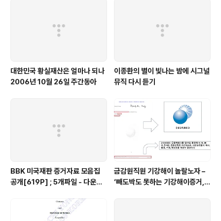
대한민국 황실재산은 얼마나 되나
이종환의 별이 빛나는 밤에 시그널
2006년 10월 26일 주간동아
뮤직 다시 듣기
BBK 미국재판 증거자료 모음집
금감원직원 기강해이 놀랄노자 –
공개[619P] ; 5개파일 - 다운로
‘빼도박도 못하는 기강해이증거,
드가능
엉뚱하게도 미 연방법원서 들통 –
가상화폐사기 연방 법원 소송장 보
니 금감원 컴퓨터서 출력 – 개인 소