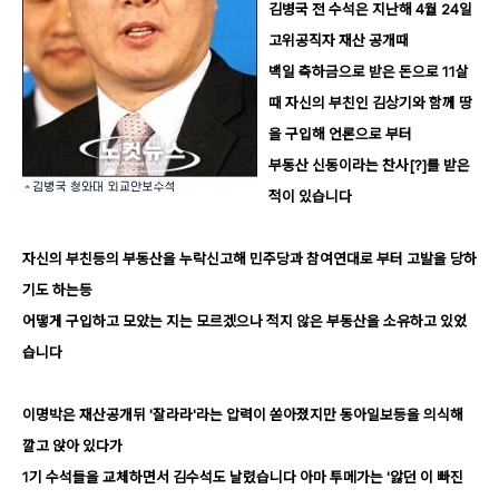
김병국 전 수석은 지난해
4
월
24
일
고위공직자 재산 공개때
백일 축하금으로 받은 돈으로
11
살
때 자신의 부친인 김상기와 함께 땅
을 구입해 언론으로 부터
부동산 신동이라는 찬사
[?]
를 받은
적이 있습니다
자신의 부친등의 부동산을 누락신고해 민주당과 참여연대로 부터 고발을 당하
기도 하는등
어떻게 구입하고 모았는 지는 모르겠으나 적지 않은 부동산을 소유하고 있었
습니다
이명박은 재산공개뒤
'
잘라라
'
라는 압력이 쏟아졌지만 동아일보등을 의식해
깔고 앉아 있다가
1
기 수석들을 교체하면서 김수석도 날렸습니다 아마 투메가는
'
앓던 이 빠진