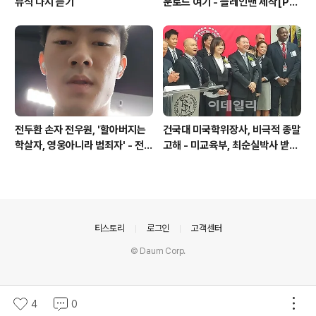
뮤직 다시 듣기
운로드 여기 - 플레인맨 제작[PL
ANEMAN]
전두환 손자 전우원, '할아버지는
건국대 미국학위장사, 비극적 종말
학살자, 영웅아니라 범죄자' - 전재
고해 - 미교육부, 최순실박사 받은
용박상아아들 전우원
PSU 인증취소
의안내
티스토리
로그인
고객센터
© Daum Corp.
4
0