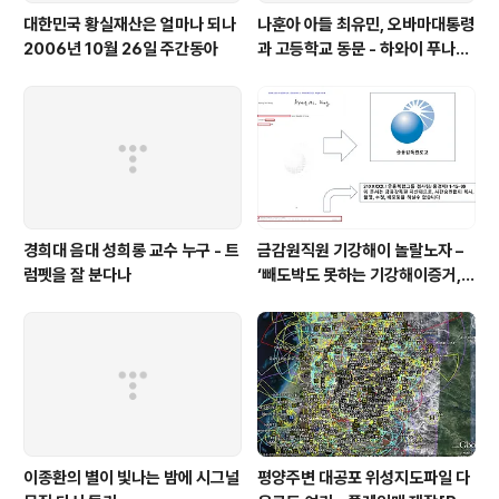
대한민국 황실재산은 얼마나 되나
나훈아 아들 최유민, 오바마대통령
2006년 10월 26일 주간동아
과 고등학교 동문 - 하와이 푸나호
우사립학교 동문
경희대 음대 성희롱 교수 누구 - 트
금감원직원 기강해이 놀랄노자 –
럼펫을 잘 분다나
‘빼도박도 못하는 기강해이증거,
엉뚱하게도 미 연방법원서 들통 –
가상화폐사기 연방 법원 소송장 보
니 금감원 컴퓨터서 출력 – 개인 소
송장에 ‘금감..
이종환의 별이 빛나는 밤에 시그널
평양주변 대공포 위성지도파일 다