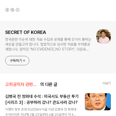
(새창열림)
로그 정보
SECRET OF KOREA
한국관련 이슈에 대한 자료 수집과 공개를 통해 상식이 통하는
세상을 만들고자 합니다. 합법적으로 입수한 자료를 무차별공
개합니다. 원칙은 'NO EVIDENCE,NO STORY', 다운로드
www.docstoc.com/profile/cyan67 , 이메일
jesim56@gmail.com, 안보일때는 구글리더나 RSS로!!
구독하기
더보기
고위공직자 관련서류/김병국 전 청와대 수석
의 다른 글
김병국 전 청와대 수석 : 미국서도 부동산 투기
[시리즈 3] : 공부하러 갔나? 콘도사러 갔나?
글 내용
이명박 정부 초대 외교안보수석을 지낸 김병국 전 청와대
수석비서관 지난해 2월 25일부터 6월 20일까지 약 4개